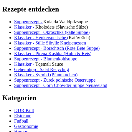
Rezepte entdecken
Suppenrezept -
Kulajda Waildpilzsuppe
Klassiker -
Kholodets (Slavische Sülze)
Suppenrezept - Okroschka (kalte Suppe)
Klassiker - Henkerspeitsche (
Katův šleh
)
Klassiker - Stille Sibylle Kneipenessen
Suppenrezept - Borschtsch (Rote Bete Suppe)
Klassiker - Pirena Kashka (Huhn & Reis)
Suppenrezept - Blumenkohlsuppe
Klassiker -
Tqemali Sauce
Geheimtipp - Salat Recycling
Klassiker - Syrniki (Pfannkuchen)
Suppenrezept - Zurek polnische Ostersuppe
Suppenrezept - Corn Chowder Suppe Neuseeland
Kategorien
DDR Kult
Elsteraue
Fußball
Gastronomie
Humor