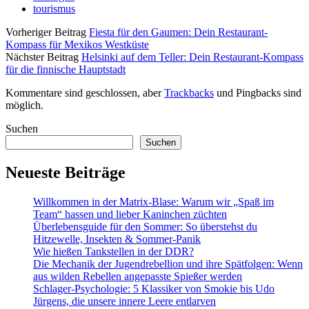
tourismus
Vorheriger Beitrag
Fiesta für den Gaumen: Dein Restaurant-
Kompass für Mexikos Westküste
Nächster Beitrag
Helsinki auf dem Teller: Dein Restaurant-Kompass
für die finnische Hauptstadt
Kommentare sind geschlossen, aber
Trackbacks
und Pingbacks sind
möglich.
Sidebar
Suchen
Suchen
Neueste Beiträge
Willkommen in der Matrix-Blase: Warum wir „Spaß im
Team“ hassen und lieber Kaninchen züchten
Überlebensguide für den Sommer: So überstehst du
Hitzewelle, Insekten & Sommer-Panik
Wie hießen Tankstellen in der DDR?
Die Mechanik der Jugendrebellion und ihre Spätfolgen: Wenn
aus wilden Rebellen angepasste Spießer werden
Schlager-Psychologie: 5 Klassiker von Smokie bis Udo
Jürgens, die unsere innere Leere entlarven