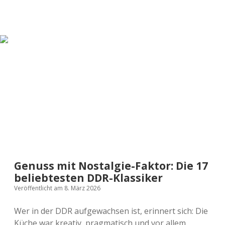
Diät:
Zwischen
kulinarischer
Grausamkeit
und
bürokratischer
Sättigung
Genuss mit Nostalgie-Faktor: Die 17
beliebtesten DDR-Klassiker
Veröffentlicht am 8. März 2026
Wer in der DDR aufgewachsen ist, erinnert sich: Die
Küche war kreativ, pragmatisch und vor allem