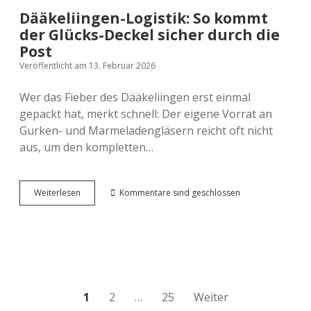
Dääkeliingen-Logistik: So kommt
der Glücks-Deckel sicher durch die
Post
Veröffentlicht am 13. Februar 2026
Wer das Fieber des Dääkeliingen erst einmal
gepackt hat, merkt schnell: Der eigene Vorrat an
Gurken- und Marmeladengläsern reicht oft nicht
aus, um den kompletten…
Dääkeliingen-
Weiterlesen
Kommentare sind geschlossen
Logistik:
So
kommt
der
Glücks-
Deckel
sicher
durch
Seitennummerierung
1
2
…
25
Weiter
die