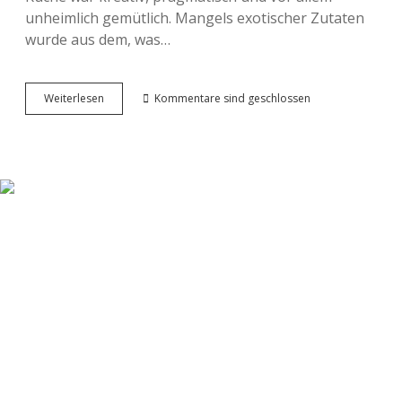
unheimlich gemütlich. Mangels exotischer Zutaten
wurde aus dem, was…
Genuss
Weiterlesen
Kommentare sind geschlossen
mit
Nostalgie-
Faktor:
Die
17
beliebtesten
DDR-
Klassiker