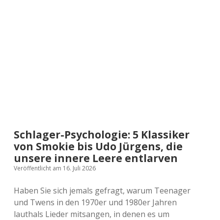
ihre
Spätfolgen:
Wenn
aus
wilden
Rebellen
angepasste
Spießer
werden
Schlager-Psychologie: 5 Klassiker
von Smokie bis Udo Jürgens, die
unsere innere Leere entlarven
Veröffentlicht am 16. Juli 2026
Haben Sie sich jemals gefragt, warum Teenager
und Twens in den 1970er und 1980er Jahren
lauthals Lieder mitsangen, in denen es um