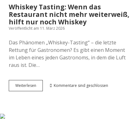
Whiskey Tasting: Wenn das
Restaurant nicht mehr weiterweiß,
hilft nur noch Whiskey
Veröffentlicht am 11. März 2026
Das Phänomen „Whiskey-Tasting“ – die letzte
Rettung für Gastronomen? Es gibt einen Moment
im Leben eines jeden Gastronoms, in dem die Luft
raus ist. Die…
Whiskey
Weiterlesen
Kommentare sind geschlossen
Tasting:
Wenn
das
Restaurant
nicht
mehr
weiterweiß,
hilft
nur