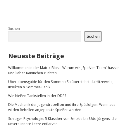
Post
der
Beiträge
Sidebar
Suchen
Suchen
Neueste Beiträge
Willkommen in der Matrix-Blase: Warum wir „Spaß im Team“ hassen
und lieber Kaninchen züchten
Überlebensguide für den Sommer: So überstehst du Hitzewelle,
Insekten & Sommer-Panik
Wie hießen Tankstellen in der DDR?
Die Mechanik der Jugendrebellion und ihre Spätfolgen: Wenn aus
wilden Rebellen angepasste Spießer werden
Schlager-Psychologie: 5 Klassiker von Smokie bis Udo Jürgens, die
unsere innere Leere entlarven