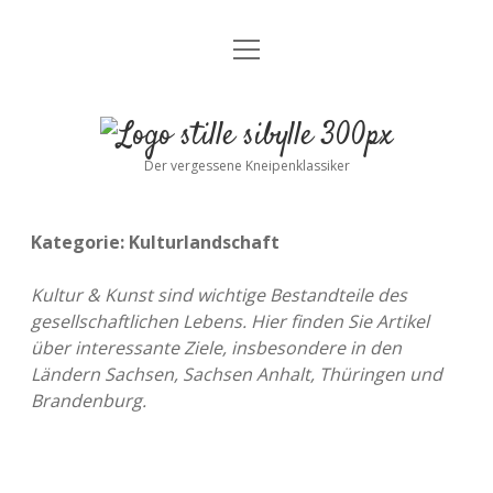
Menü
Stille Sibylle
öffnen
Geschichte
Stille
Stille Sibylle Geschichten
Sibylle
Der vergessene Kneipenklassiker
Die Glücksbergs
Kategorie:
Kulturlandschaft
Signalgeber
Kultur & Kunst sind wichtige Bestandteile des
Wissenswertes
gesellschaftlichen Lebens. Hier finden Sie Artikel
über interessante Ziele, insbesondere in den
DDR Preisstufen
Ländern Sachsen, Sachsen Anhalt, Thüringen und
Brandenburg.