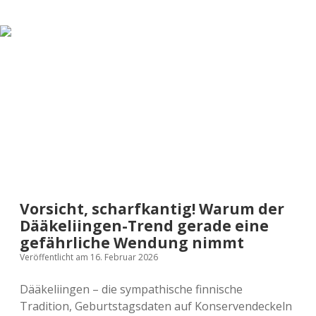
Zu
Besuch
bei
Onni
und
seiner
Mauer
aus
Zeit
Vorsicht, scharfkantig! Warum der
Dääkeliingen-Trend gerade eine
gefährliche Wendung nimmt
Veröffentlicht am 16. Februar 2026
Dääkeliingen – die sympathische finnische
Tradition, Geburtstagsdaten auf Konservendeckeln