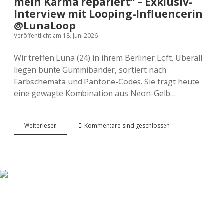
mein Karma repariert“ – Exklusiv-
Interview mit Looping-Influencerin
@LunaLoop
Veröffentlicht am 18. Juni 2026
Wir treffen Luna (24) in ihrem Berliner Loft. Überall
liegen bunte Gummibänder, sortiert nach
Farbschemata und Pantone-Codes. Sie trägt heute
eine gewagte Kombination aus Neon-Gelb…
„Ein
Weiterlesen
Kommentare sind geschlossen
Gummiband
am
Daumen
hat
mein
Karma
repariert“
–
Exklusiv-
Interview