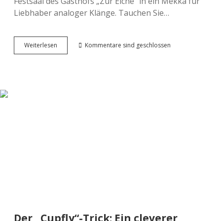
Festsaal des Gasthofs „Zur Eiche“ in ein Mekka für
Liebhaber analoger Klänge. Tauchen Sie…
Zeitreise
Weiterlesen
Kommentare sind geschlossen
durch
den
Sound:
Die
Welt
von
VERMONA
zu
Gast
in
Profen
Der „Cupfly“-Trick: Ein cleverer