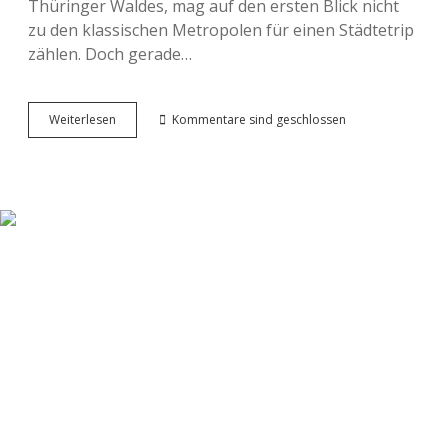
Thüringer Waldes, mag auf den ersten Blick nicht
zu den klassischen Metropolen für einen Städtetrip
zählen. Doch gerade…
Klein,
Weiterlesen
Kommentare sind geschlossen
aber
Oho:
Drei
Entdeckungen
für
Ihren
Städtetrip
nach
Ruhla