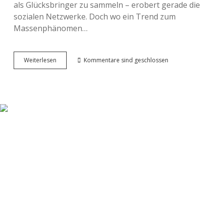
als Glücksbringer zu sammeln – erobert gerade die
sozialen Netzwerke. Doch wo ein Trend zum
Massenphänomen…
Vorsicht,
Weiterlesen
Kommentare sind geschlossen
scharfkantig!
Warum
der
Dääkeliingen-
Trend
gerade
eine
gefährliche
Wendung
nimmt