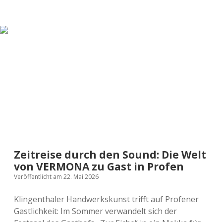
jetzt
alle
„Looping“
tragen
–
Die
geheimen
Codes
der
Gummiband-
Welle
Zeitreise durch den Sound: Die Welt
von VERMONA zu Gast in Profen
Veröffentlicht am 22. Mai 2026
Klingenthaler Handwerkskunst trifft auf Profener
Gastlichkeit: Im Sommer verwandelt sich der