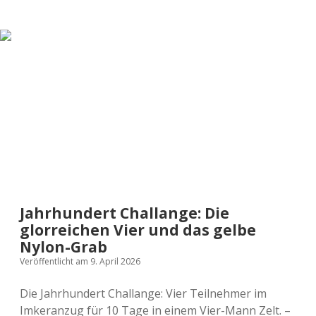
Der
harte
Knochenjob
an
den
Turntables
und
sein
überraschender
„Ausgleich“
in
der
Werkstatt
Jahrhundert Challange: Die
glorreichen Vier und das gelbe
Nylon-Grab
Veröffentlicht am 9. April 2026
Die Jahrhundert Challange: Vier Teilnehmer im
Imkeranzug für 10 Tage in einem Vier-Mann Zelt. –