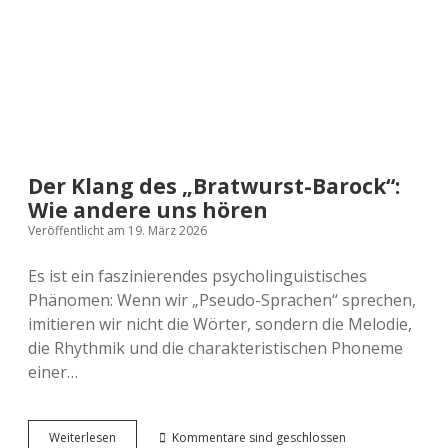
harte
Realität
des
Geschäftslebens
Der Klang des „Bratwurst-Barock“:
Wie andere uns hören
Veröffentlicht am 19. März 2026
Es ist ein faszinierendes psycholinguistisches
Phänomen: Wenn wir „Pseudo-Sprachen“ sprechen,
imitieren wir nicht die Wörter, sondern die Melodie,
die Rhythmik und die charakteristischen Phoneme
einer…
Der
Weiterlesen
Kommentare sind geschlossen