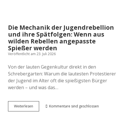
Die Mechanik der Jugendrebellion
und ihre Spätfolgen: Wenn aus
wilden Rebellen angepasste
Spießer werden
Veröffentlicht am 23. Juli 2026
Von der lauten Gegenkultur direkt in den
Schrebergarten: Warum die lautesten Protestierer
der Jugend im Alter oft die spießigsten Bürger
werden – und was das…
Die
Weiterlesen
Kommentare sind geschlossen
Mechanik
der
Jugendrebellion
und