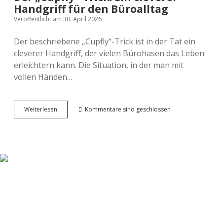
Handgriff für den Büroalltag
Veröffentlicht am 30. April 2026
Der beschriebene „Cupfly“-Trick ist in der Tat ein
cleverer Handgriff, der vielen Bürohasen das Leben
erleichtern kann. Die Situation, in der man mit
vollen Händen…
Der
Weiterlesen
Kommentare sind geschlossen
„Cupfly“-
Trick:
Ein
cleverer
Handgriff
für
den
Büroalltag