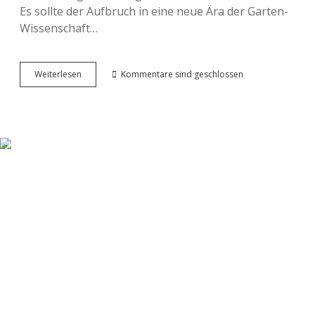
Es sollte der Aufbruch in eine neue Ära der Garten-
Wissenschaft…
Jahrhundert
Weiterlesen
Kommentare sind geschlossen
Challange:
Die
glorreichen
Vier
und
das
gelbe
Nylon-
Grab