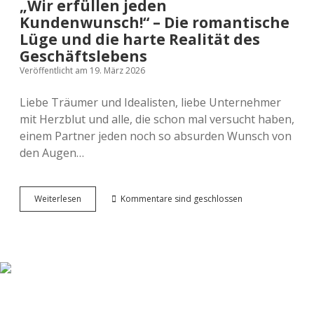
„Wir erfüllen jeden
Kundenwunsch!“ – Die romantische
Lüge und die harte Realität des
Geschäftslebens
Veröffentlicht am 19. März 2026
Liebe Träumer und Idealisten, liebe Unternehmer
mit Herzblut und alle, die schon mal versucht haben,
einem Partner jeden noch so absurden Wunsch von
den Augen…
„Wir
Weiterlesen
Kommentare sind geschlossen
erfüllen
jeden
Kundenwunsch!“
–
Die
romantische
Lüge
und
die