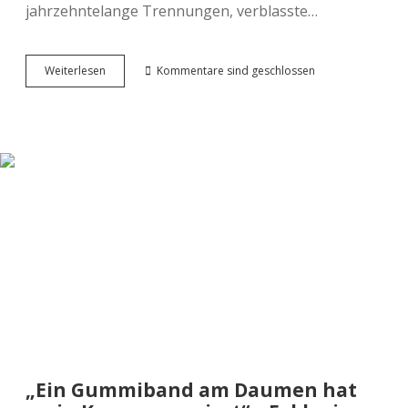
jahrzehntelange Trennungen, verblasste…
Schlager-
Weiterlesen
Kommentare sind geschlossen
Psychologie:
5
Klassiker
von
Smokie
bis
Udo
Jürgens,
die
unsere
innere
Leere
entlarven
„Ein Gummiband am Daumen hat