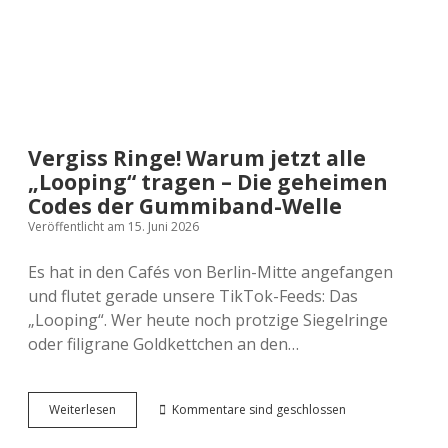
mit
Looping-
Influencerin
@LunaLoop
Vergiss Ringe! Warum jetzt alle
„Looping“ tragen – Die geheimen
Codes der Gummiband-Welle
Veröffentlicht am 15. Juni 2026
Es hat in den Cafés von Berlin-Mitte angefangen
und flutet gerade unsere TikTok-Feeds: Das
„Looping“. Wer heute noch protzige Siegelringe
oder filigrane Goldkettchen an den…
Vergiss
Weiterlesen
Kommentare sind geschlossen
Ringe!
Warum