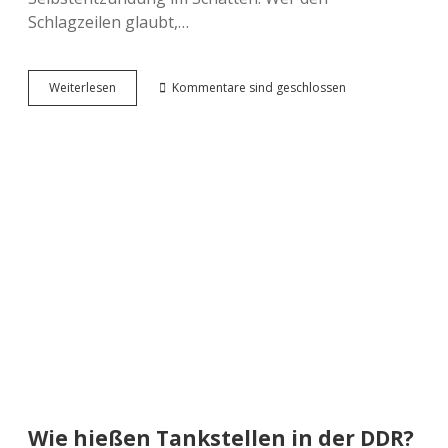
Schlagzeilen glaubt,…
Überlebensguide
Weiterlesen
Kommentare sind geschlossen
für
den
Sommer:
So
überstehst
du
Hitzewelle,
Insekten
&
Sommer-
Panik
Wie hießen Tankstellen in der DDR?