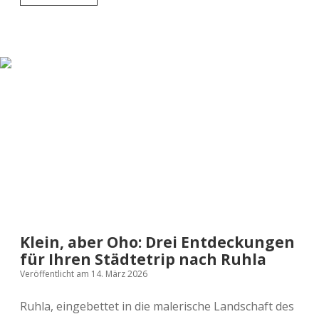
Klang
des
„Bratwurst-
Barock“:
Wie
andere
uns
hören
Klein, aber Oho: Drei Entdeckungen
für Ihren Städtetrip nach Ruhla
Veröffentlicht am 14. März 2026
Ruhla, eingebettet in die malerische Landschaft des