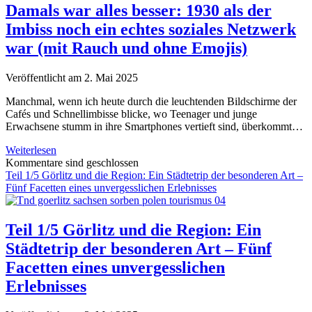
unvergesslichen
Damals war alles besser: 1930 als der
Städtetrip
Imbiss noch ein echtes soziales Netzwerk
war (mit Rauch und ohne Emojis)
Veröffentlicht am 2. Mai 2025
Manchmal, wenn ich heute durch die leuchtenden Bildschirme der
Cafés und Schnellimbisse blicke, wo Teenager und junge
Erwachsene stumm in ihre Smartphones vertieft sind, überkommt…
Damals
Weiterlesen
war
Kommentare sind geschlossen
alles
Teil 1/5 Görlitz und die Region: Ein Städtetrip der besonderen Art –
besser:
Fünf Facetten eines unvergesslichen Erlebnisses
1930
als
der
Teil 1/5 Görlitz und die Region: Ein
Imbiss
Städtetrip der besonderen Art – Fünf
noch
ein
Facetten eines unvergesslichen
echtes
Erlebnisses
soziales
Netzwerk