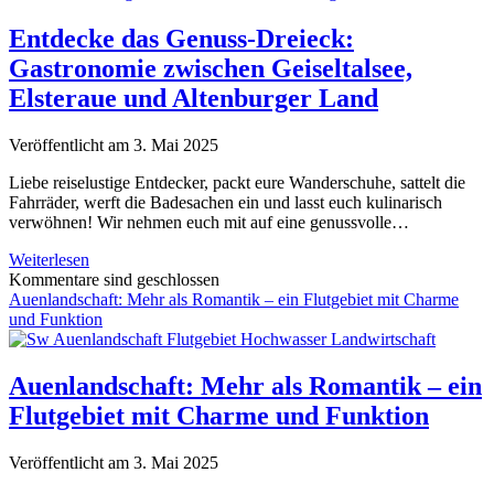
zum
rollenden
Entdecke das Genuss-Dreieck:
Gourmet-
Gastronomie zwischen Geiseltalsee,
Tempel
mutiert
Elsteraue und Altenburger Land
Veröffentlicht am 3. Mai 2025
Liebe reiselustige Entdecker, packt eure Wanderschuhe, sattelt die
Fahrräder, werft die Badesachen ein und lasst euch kulinarisch
verwöhnen! Wir nehmen euch mit auf eine genussvolle…
Entdecke
Weiterlesen
das
Kommentare sind geschlossen
Genuss-
Auenlandschaft: Mehr als Romantik – ein Flutgebiet mit Charme
Dreieck:
und Funktion
Gastronomie
zwischen
Geiseltalsee,
Auenlandschaft: Mehr als Romantik – ein
Elsteraue
Flutgebiet mit Charme und Funktion
und
Altenburger
Land
Veröffentlicht am 3. Mai 2025