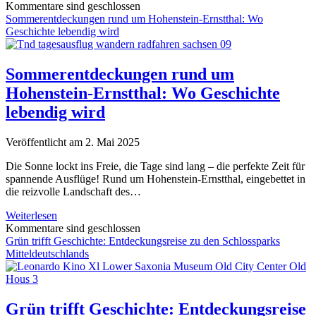
jenseits
Kommentare sind geschlossen
des
Sommerentdeckungen rund um Hohenstein-Ernstthal: Wo
Bosporus:
Geschichte lebendig wird
Dein
Restaurant-
Kompass
Sommerentdeckungen rund um
für
Hohenstein-Ernstthal: Wo Geschichte
Istanbul,
Asien
lebendig wird
Veröffentlicht am 2. Mai 2025
Die Sonne lockt ins Freie, die Tage sind lang – die perfekte Zeit für
spannende Ausflüge! Rund um Hohenstein-Ernstthal, eingebettet in
die reizvolle Landschaft des…
Sommerentdeckungen
Weiterlesen
rund
Kommentare sind geschlossen
um
Grün trifft Geschichte: Entdeckungsreise zu den Schlossparks
Hohenstein-
Mitteldeutschlands
Ernstthal:
Wo
Geschichte
lebendig
Grün trifft Geschichte: Entdeckungsreise