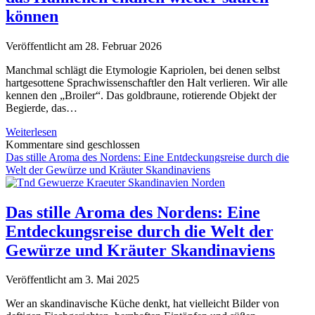
können
Veröffentlicht am 28. Februar 2026
Manchmal schlägt die Etymologie Kapriolen, bei denen selbst
hartgesottene Sprachwissenschaftler den Halt verlieren. Wir alle
kennen den „Broiler“. Das goldbraune, rotierende Objekt der
Begierde, das…
Die
Weiterlesen
Rückkehr
Kommentare sind geschlossen
des
Das stille Aroma des Nordens: Eine Entdeckungsreise durch die
Bräuleers:
Welt der Gewürze und Kräuter Skandinaviens
Warum
wir
das
Das stille Aroma des Nordens: Eine
Hähnchen
Entdeckungsreise durch die Welt der
endlich
wieder
Gewürze und Kräuter Skandinaviens
saufen
können
Veröffentlicht am 3. Mai 2025
Wer an skandinavische Küche denkt, hat vielleicht Bilder von