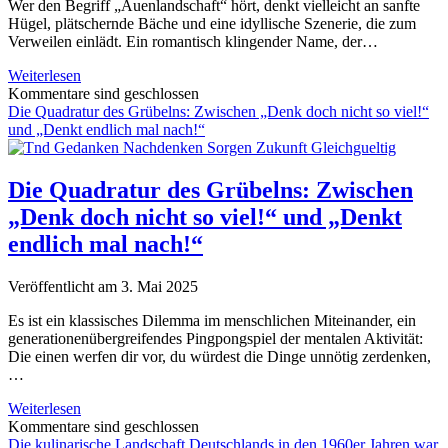
Wer den Begriff „Auenlandschaft“ hört, denkt vielleicht an sanfte
Hügel, plätschernde Bäche und eine idyllische Szenerie, die zum
Verweilen einlädt. Ein romantisch klingender Name, der…
Auenlandschaft:
Weiterlesen
Mehr
Kommentare sind geschlossen
als
Die Quadratur des Grübelns: Zwischen „Denk doch nicht so viel!“
Romantik
und „Denkt endlich mal nach!“
–
ein
Flutgebiet
Die Quadratur des Grübelns: Zwischen
mit
„Denk doch nicht so viel!“ und „Denkt
Charme
und
endlich mal nach!“
Funktion
Veröffentlicht am 3. Mai 2025
Es ist ein klassisches Dilemma im menschlichen Miteinander, ein
generationenübergreifendes Pingpongspiel der mentalen Aktivität:
Die einen werfen dir vor, du würdest die Dinge unnötig zerdenken,
…
Die
Weiterlesen
Quadratur
Kommentare sind geschlossen
des
Die kulinarische Landschaft Deutschlands in den 1960er Jahren war