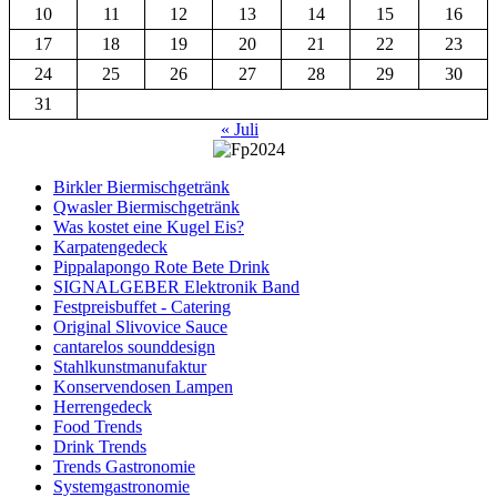
10
11
12
13
14
15
16
17
18
19
20
21
22
23
24
25
26
27
28
29
30
31
« Juli
Birkler Biermischgetränk
Qwasler Biermischgetränk
Was kostet eine Kugel Eis?
Karpatengedeck
Pippalapongo Rote Bete Drink
SIGNALGEBER Elektronik Band
Festpreisbuffet - Catering
Original Slivovice Sauce
cantarelos sounddesign
Stahlkunstmanufaktur
Konservendosen Lampen
Herrengedeck
Food Trends
Drink Trends
Trends Gastronomie
Systemgastronomie