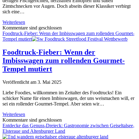
deftigen Fischgerichten, herzhaften Eintöpfen und süßen
Zimtschnecken vor Augen. Doch abseits dieser Klassiker verbirgt
sich eine…
Das
Weiterlesen
stille
Kommentare sind geschlossen
Aroma
Foodtruck-Fieber: Wenn der Imbisswagen zum rollenden Gourmet-
des
Tempel mutiert
Nordens:
Eine
Foodtruck-Fieber: Wenn der
Entdeckungsreise
Imbisswagen zum rollenden Gourmet-
durch
die
Tempel mutiert
Welt
der
Veröffentlicht am 3. Mai 2025
Gewürze
und
Liebe Foodies, willkommen im Zeitalter des Foodtrucks! Ein
Kräuter
schicker Name für einen Imbisswagen, der uns weismachen will, er
Skandinaviens
sei ein rollender Gourmet-Tempel. Aber seien wir…
Foodtruck-
Weiterlesen
Fieber:
Kommentare sind geschlossen
Wenn
Entdecke das Genuss-Dreieck: Gastronomie zwischen Geiseltalsee,
der
Elsteraue und Altenburger Land
Imbisswagen