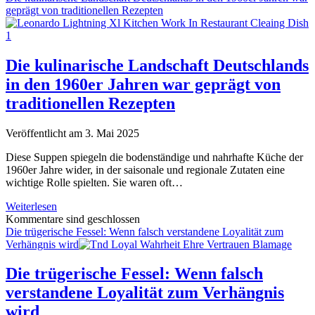
Grübelns:
geprägt von traditionellen Rezepten
Zwischen
„Denk
doch
nicht
Die kulinarische Landschaft Deutschlands
so
in den 1960er Jahren war geprägt von
viel!“
und
traditionellen Rezepten
„Denkt
endlich
Veröffentlicht am 3. Mai 2025
mal
nach!“
Diese Suppen spiegeln die bodenständige und nahrhafte Küche der
1960er Jahre wider, in der saisonale und regionale Zutaten eine
wichtige Rolle spielten. Sie waren oft…
Die
Weiterlesen
kulinarische
Kommentare sind geschlossen
Landschaft
Die trügerische Fessel: Wenn falsch verstandene Loyalität zum
Deutschlands
Verhängnis wird
in
den
Die trügerische Fessel: Wenn falsch
1960er
verstandene Loyalität zum Verhängnis
Jahren
war
wird