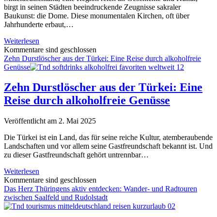
birgt in seinen Städten beeindruckende Zeugnisse sakraler
Baukunst: die Dome. Diese monumentalen Kirchen, oft über
Jahrhunderte erbaut,…
Im
Weiterlesen
Schatten
Kommentare sind geschlossen
ehrwürdiger
Zehn Durstlöscher aus der Türkei: Eine Reise durch alkoholfreie
Türme:
Genüsse
Die
Dome
Zehn Durstlöscher aus der Türkei: Eine
Mitteldeutschlands
Reise durch alkoholfreie Genüsse
und
ihre
Geschichten
Veröffentlicht am 2. Mai 2025
Die Türkei ist ein Land, das für seine reiche Kultur, atemberaubende
Landschaften und vor allem seine Gastfreundschaft bekannt ist. Und
zu dieser Gastfreundschaft gehört untrennbar…
Zehn
Weiterlesen
Durstlöscher
Kommentare sind geschlossen
aus
Das Herz Thüringens aktiv entdecken: Wander- und Radtouren
der
zwischen Saalfeld und Rudolstadt
Türkei:
Eine