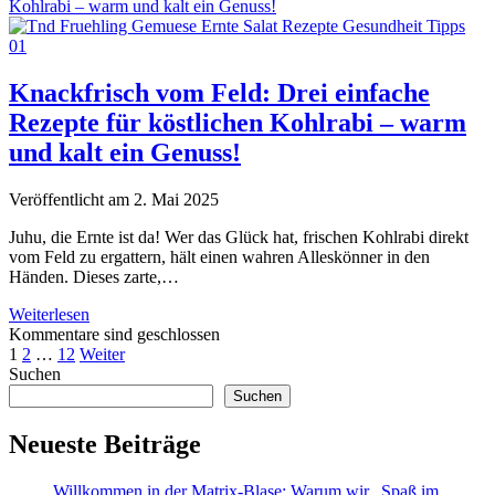
nur
Kohlrabi – warm und kalt ein Genuss!
Neujahrssuppe
–
Einblick
in
Knackfrisch vom Feld: Drei einfache
eine
Rezepte für köstlichen Kohlrabi – warm
japanische
Tradition
und kalt ein Genuss!
Veröffentlicht am 2. Mai 2025
Juhu, die Ernte ist da! Wer das Glück hat, frischen Kohlrabi direkt
vom Feld zu ergattern, hält einen wahren Alleskönner in den
Händen. Dieses zarte,…
Knackfrisch
Weiterlesen
vom
Kommentare sind geschlossen
Seitennummerierung
Feld:
1
2
…
12
Weiter
Sidebar
Drei
Suchen
der
einfache
Suchen
Beiträge
Rezepte
für
Neueste Beiträge
köstlichen
Kohlrabi
Willkommen in der Matrix-Blase: Warum wir „Spaß im
–