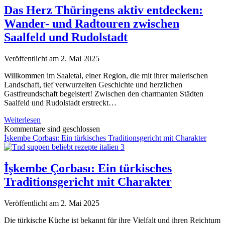
Reise
Das Herz Thüringens aktiv entdecken:
durch
Wander- und Radtouren zwischen
alkoholfreie
Genüsse
Saalfeld und Rudolstadt
Veröffentlicht am 2. Mai 2025
Willkommen im Saaletal, einer Region, die mit ihrer malerischen
Landschaft, tief verwurzelten Geschichte und herzlichen
Gastfreundschaft begeistert! Zwischen den charmanten Städten
Saalfeld und Rudolstadt erstreckt…
Das
Weiterlesen
Herz
Kommentare sind geschlossen
Thüringens
İşkembe Çorbası: Ein türkisches Traditionsgericht mit Charakter
aktiv
entdecken:
Wander-
İşkembe Çorbası: Ein türkisches
und
Traditionsgericht mit Charakter
Radtouren
zwischen
Saalfeld
Veröffentlicht am 2. Mai 2025
und
Rudolstadt
Die türkische Küche ist bekannt für ihre Vielfalt und ihren Reichtum