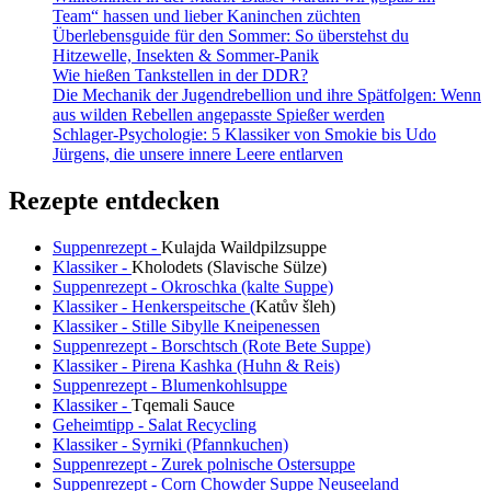
Team“ hassen und lieber Kaninchen züchten
warm
Überlebensguide für den Sommer: So überstehst du
und
Hitzewelle, Insekten & Sommer-Panik
kalt
Wie hießen Tankstellen in der DDR?
ein
Die Mechanik der Jugendrebellion und ihre Spätfolgen: Wenn
Genuss!
aus wilden Rebellen angepasste Spießer werden
Schlager-Psychologie: 5 Klassiker von Smokie bis Udo
Jürgens, die unsere innere Leere entlarven
Rezepte entdecken
Suppenrezept -
Kulajda Waildpilzsuppe
Klassiker -
Kholodets (Slavische Sülze)
Suppenrezept - Okroschka (kalte Suppe)
Klassiker - Henkerspeitsche (
Katův šleh
)
Klassiker - Stille Sibylle Kneipenessen
Suppenrezept - Borschtsch (Rote Bete Suppe)
Klassiker - Pirena Kashka (Huhn & Reis)
Suppenrezept - Blumenkohlsuppe
Klassiker -
Tqemali Sauce
Geheimtipp - Salat Recycling
Klassiker - Syrniki (Pfannkuchen)
Suppenrezept - Zurek polnische Ostersuppe
Suppenrezept - Corn Chowder Suppe Neuseeland