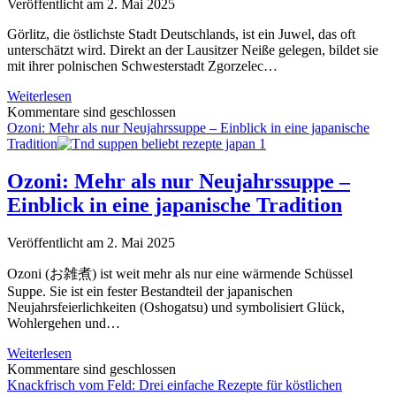
war
Veröffentlicht am 2. Mai 2025
(mit
Rauch
Görlitz, die östlichste Stadt Deutschlands, ist ein Juwel, das oft
und
unterschätzt wird. Direkt an der Lausitzer Neiße gelegen, bildet sie
ohne
mit ihrer polnischen Schwesterstadt Zgorzelec…
Emojis)
Teil
Weiterlesen
1/5
Kommentare sind geschlossen
Görlitz
Ozoni: Mehr als nur Neujahrssuppe – Einblick in eine japanische
und
Tradition
die
Region:
Ozoni: Mehr als nur Neujahrssuppe –
Ein
Einblick in eine japanische Tradition
Städtetrip
der
besonderen
Veröffentlicht am 2. Mai 2025
Art
–
Ozoni (お雑煮) ist weit mehr als nur eine wärmende Schüssel
Fünf
Suppe. Sie ist ein fester Bestandteil der japanischen
Facetten
Neujahrsfeierlichkeiten (Oshogatsu) und symbolisiert Glück,
eines
Wohlergehen und…
unvergesslichen
Erlebnisses
Ozoni:
Weiterlesen
Mehr
Kommentare sind geschlossen
als
Knackfrisch vom Feld: Drei einfache Rezepte für köstlichen