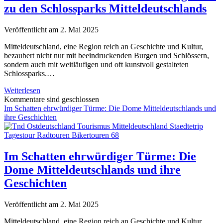
wird
zu den Schlossparks Mitteldeutschlands
Veröffentlicht am 2. Mai 2025
Mitteldeutschland, eine Region reich an Geschichte und Kultur,
bezaubert nicht nur mit beeindruckenden Burgen und Schlössern,
sondern auch mit weitläufigen und oft kunstvoll gestalteten
Schlossparks.…
Grün
Weiterlesen
trifft
Kommentare sind geschlossen
Geschichte:
Im Schatten ehrwürdiger Türme: Die Dome Mitteldeutschlands und
Entdeckungsreise
ihre Geschichten
zu
den
Schlossparks
Mitteldeutschlands
Im Schatten ehrwürdiger Türme: Die
Dome Mitteldeutschlands und ihre
Geschichten
Veröffentlicht am 2. Mai 2025
Mitteldeutschland, eine Region reich an Geschichte und Kultur,