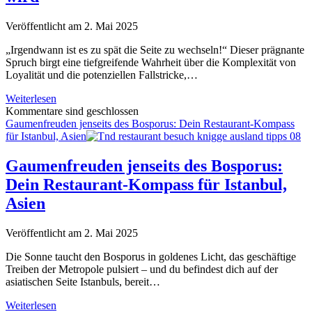
geprägt
von
Veröffentlicht am 2. Mai 2025
traditionellen
Rezepten
„Irgendwann ist es zu spät die Seite zu wechseln!“ Dieser prägnante
Spruch birgt eine tiefgreifende Wahrheit über die Komplexität von
Loyalität und die potenziellen Fallstricke,…
Die
Weiterlesen
trügerische
Kommentare sind geschlossen
Fessel:
Gaumenfreuden jenseits des Bosporus: Dein Restaurant-Kompass
Wenn
für Istanbul, Asien
falsch
verstandene
Gaumenfreuden jenseits des Bosporus:
Loyalität
Dein Restaurant-Kompass für Istanbul,
zum
Verhängnis
Asien
wird
Veröffentlicht am 2. Mai 2025
Die Sonne taucht den Bosporus in goldenes Licht, das geschäftige
Treiben der Metropole pulsiert – und du befindest dich auf der
asiatischen Seite Istanbuls, bereit…
Gaumenfreuden
Weiterlesen