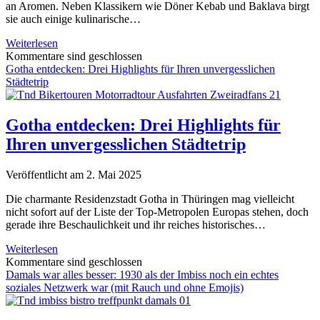
an Aromen. Neben Klassikern wie Döner Kebab und Baklava birgt
sie auch einige kulinarische…
İşkembe
Weiterlesen
Çorbası:
Kommentare sind geschlossen
Ein
Gotha entdecken: Drei Highlights für Ihren unvergesslichen
türkisches
Städtetrip
Traditionsgericht
mit
Charakter
Gotha entdecken: Drei Highlights für
Ihren unvergesslichen Städtetrip
Veröffentlicht am 2. Mai 2025
Die charmante Residenzstadt Gotha in Thüringen mag vielleicht
nicht sofort auf der Liste der Top-Metropolen Europas stehen, doch
gerade ihre Beschaulichkeit und ihr reiches historisches…
Gotha
Weiterlesen
entdecken:
Kommentare sind geschlossen
Drei
Damals war alles besser: 1930 als der Imbiss noch ein echtes
Highlights
soziales Netzwerk war (mit Rauch und ohne Emojis)
für
Ihren