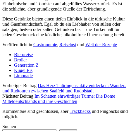
Einheimische und Touristen auf abgefülltes Wasser zurück. Es ist
die schlichte, aber grundlegende Quelle der Erfrischung.
Diese Getränke bieten einen tiefen Einblick in die türkische Kultur
und Gastfreundschaft. Egal ob du ein Liebhaber von süßen oder
salzigen, heißen oder kalten Getränken bist – die Türkei hält für
jeden Geschmack eine köstliche, alkoholfreie Überraschung bereit.
Veröffentlicht in
Gastronomie
,
Reiselust
und
Welt der Rezepte
Bierpreise
Broiler
Generation Z
Kugel Eis
Limonade
Vorheriger Beitrag
Das Herz Thüringens aktiv entdecken: Wander-
und Radtouren zwischen Saalfeld und Rudolstadt
Nächster Beitrag
Im Schatten ehrwürdiger Türme: Die Dome
Mitteldeutschlands und ihre Geschichten
Kommentare sind geschlossen, aber
Trackbacks
und Pingbacks sind
möglich.
Sidebar
Suchen