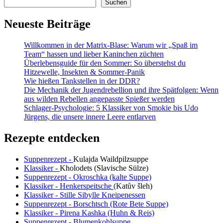
Suchen
Neueste Beiträge
Willkommen in der Matrix-Blase: Warum wir „Spaß im
Team“ hassen und lieber Kaninchen züchten
Überlebensguide für den Sommer: So überstehst du
Hitzewelle, Insekten & Sommer-Panik
Wie hießen Tankstellen in der DDR?
Die Mechanik der Jugendrebellion und ihre Spätfolgen: Wenn
aus wilden Rebellen angepasste Spießer werden
Schlager-Psychologie: 5 Klassiker von Smokie bis Udo
Jürgens, die unsere innere Leere entlarven
Rezepte entdecken
Suppenrezept -
Kulajda Waildpilzsuppe
Klassiker -
Kholodets (Slavische Sülze)
Suppenrezept - Okroschka (kalte Suppe)
Klassiker - Henkerspeitsche (
Katův šleh
)
Klassiker - Stille Sibylle Kneipenessen
Suppenrezept - Borschtsch (Rote Bete Suppe)
Klassiker - Pirena Kashka (Huhn & Reis)
Suppenrezept - Blumenkohlsuppe