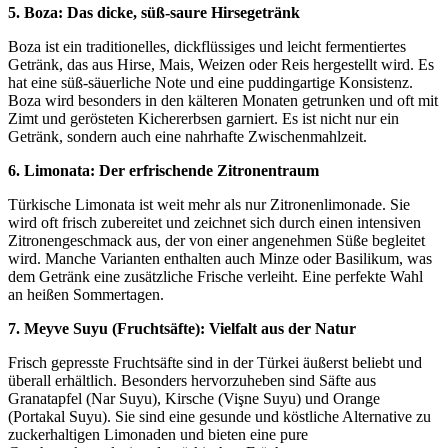
5. Boza: Das dicke, süß-saure Hirsegetränk
Boza ist ein traditionelles, dickflüssiges und leicht fermentiertes
Getränk, das aus Hirse, Mais, Weizen oder Reis hergestellt wird. Es
hat eine süß-säuerliche Note und eine puddingartige Konsistenz.
Boza wird besonders in den kälteren Monaten getrunken und oft mit
Zimt und gerösteten Kichererbsen garniert. Es ist nicht nur ein
Getränk, sondern auch eine nahrhafte Zwischenmahlzeit.
6. Limonata: Der erfrischende Zitronentraum
Türkische Limonata ist weit mehr als nur Zitronenlimonade. Sie
wird oft frisch zubereitet und zeichnet sich durch einen intensiven
Zitronengeschmack aus, der von einer angenehmen Süße begleitet
wird. Manche Varianten enthalten auch Minze oder Basilikum, was
dem Getränk eine zusätzliche Frische verleiht. Eine perfekte Wahl
an heißen Sommertagen.
7. Meyve Suyu (Fruchtsäfte): Vielfalt aus der Natur
Frisch gepresste Fruchtsäfte sind in der Türkei äußerst beliebt und
überall erhältlich. Besonders hervorzuheben sind Säfte aus
Granatapfel (Nar Suyu), Kirsche (Vişne Suyu) und Orange
(Portakal Suyu). Sie sind eine gesunde und köstliche Alternative zu
zuckerhaltigen Limonaden und bieten eine pure