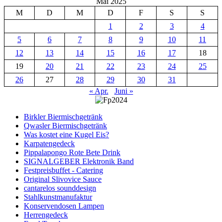
Mai 2025
M
D
M
D
F
S
S
1
2
3
4
5
6
7
8
9
10
11
12
13
14
15
16
17
18
19
20
21
22
23
24
25
26
27
28
29
30
31
« Apr.
Juni »
Birkler Biermischgetränk
Qwasler Biermischgetränk
Was kostet eine Kugel Eis?
Karpatengedeck
Pippalapongo Rote Bete Drink
SIGNALGEBER Elektronik Band
Festpreisbuffet - Catering
Original Slivovice Sauce
cantarelos sounddesign
Stahlkunstmanufaktur
Konservendosen Lampen
Herrengedeck