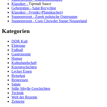
Klassiker -
Tqemali Sauce
Geheimtipp - Salat Recycling
Klassiker - Syrniki (Pfannkuchen)
Suppenrezept - Zurek polnische Ostersuppe
Suppenrezept - Corn Chowder Suppe Neuseeland
Kategorien
DDR Kult
Elsteraue
Fußball
Gastronomie
Humor
Kulturlandschaft
Kurzgeschichten
Lecker Essen
Reiselust
Resteessen
Salate
Stille Sibylle Geschichten
Technik
Welt der Rezepte
Zeitgeist