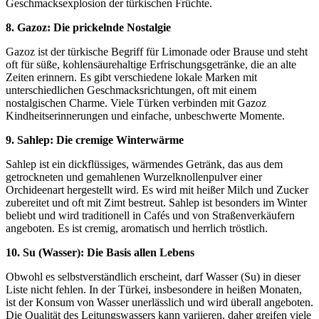
Geschmacksexplosion der türkischen Früchte.
8. Gazoz: Die prickelnde Nostalgie
Gazoz ist der türkische Begriff für Limonade oder Brause und steht
oft für süße, kohlensäurehaltige Erfrischungsgetränke, die an alte
Zeiten erinnern. Es gibt verschiedene lokale Marken mit
unterschiedlichen Geschmacksrichtungen, oft mit einem
nostalgischen Charme. Viele Türken verbinden mit Gazoz
Kindheitserinnerungen und einfache, unbeschwerte Momente.
9. Sahlep: Die cremige Winterwärme
Sahlep ist ein dickflüssiges, wärmendes Getränk, das aus dem
getrockneten und gemahlenen Wurzelknollenpulver einer
Orchideenart hergestellt wird. Es wird mit heißer Milch und Zucker
zubereitet und oft mit Zimt bestreut. Sahlep ist besonders im Winter
beliebt und wird traditionell in Cafés und von Straßenverkäufern
angeboten. Es ist cremig, aromatisch und herrlich tröstlich.
10. Su (Wasser): Die Basis allen Lebens
Obwohl es selbstverständlich erscheint, darf Wasser (Su) in dieser
Liste nicht fehlen. In der Türkei, insbesondere in heißen Monaten,
ist der Konsum von Wasser unerlässlich und wird überall angeboten.
Die Qualität des Leitungswassers kann variieren, daher greifen viele