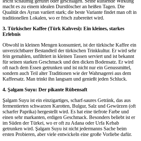
leicht schaumig gerührt oder geschlagen. Seine kühlende Wirkung
macht es zu einem idealen Durstlöscher an heißen Tagen. Die
Qualität des Ayran variiert stark; die beste Variante findet man oft in
traditionellen Lokalen, wo er frisch zubereitet wird.
3. Türkischer Kaffee (Türk Kahvesi): Ein kleines, starkes
Erlebnis
Obwohl in kleinen Mengen konsumiert, ist der türkische Kaffee ein
unverzichtbarer Bestandteil der türkischen Trinkkultur. Er wird sehr
fein gemahlen, unfiltriert in kleinen Tassen serviert und ist bekannt
für seinen starken Geschmack und den dicken Bodensatz. Er wird
oft nach dem Essen getrunken und ist nicht nur ein Genussmittel,
sondern auch Teil alter Traditionen wie der Wahrsagerei aus dem
Kaffeesatz. Man trinkt ihn langsam und genießt jeden Schluck.
4. Şalgam Suyu: Der pikante Rübensaft
Şalgam Suyu ist ein einzigartiges, scharf-saures Getränk, das aus
fermentierten schwarzen Karotten, Bulgur, Salz und Gewürzen (oft
scharfer Paprika) hergestellt wird. Es hat eine tiefrote Farbe und
einen sehr markanten, erdigen Geschmack. Besonders beliebt ist er
im Süden der Türkei, wo er oft zu Adana oder Urfa Kebab
getrunken wird. Şalgam Suyu ist nicht jedermanns Sache beim
ersten Probieren, aber viele entwickeln eine große Vorliebe dafür.