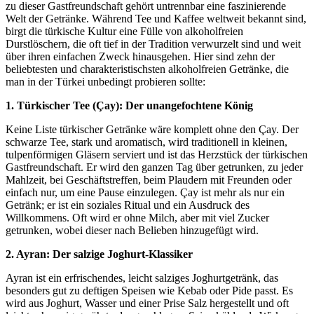
zu dieser Gastfreundschaft gehört untrennbar eine faszinierende
Welt der Getränke. Während Tee und Kaffee weltweit bekannt sind,
birgt die türkische Kultur eine Fülle von alkoholfreien
Durstlöschern, die oft tief in der Tradition verwurzelt sind und weit
über ihren einfachen Zweck hinausgehen. Hier sind zehn der
beliebtesten und charakteristischsten alkoholfreien Getränke, die
man in der Türkei unbedingt probieren sollte:
1. Türkischer Tee (Çay): Der unangefochtene König
Keine Liste türkischer Getränke wäre komplett ohne den Çay. Der
schwarze Tee, stark und aromatisch, wird traditionell in kleinen,
tulpenförmigen Gläsern serviert und ist das Herzstück der türkischen
Gastfreundschaft. Er wird den ganzen Tag über getrunken, zu jeder
Mahlzeit, bei Geschäftstreffen, beim Plaudern mit Freunden oder
einfach nur, um eine Pause einzulegen. Çay ist mehr als nur ein
Getränk; er ist ein soziales Ritual und ein Ausdruck des
Willkommens. Oft wird er ohne Milch, aber mit viel Zucker
getrunken, wobei dieser nach Belieben hinzugefügt wird.
2. Ayran: Der salzige Joghurt-Klassiker
Ayran ist ein erfrischendes, leicht salziges Joghurtgetränk, das
besonders gut zu deftigen Speisen wie Kebab oder Pide passt. Es
wird aus Joghurt, Wasser und einer Prise Salz hergestellt und oft