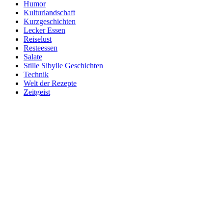
Humor
Kulturlandschaft
Kurzgeschichten
Lecker Essen
Reiselust
Resteessen
Salate
Stille Sibylle Geschichten
Technik
Welt der Rezepte
Zeitgeist