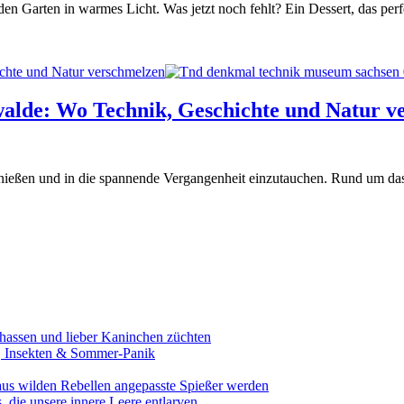
t den Garten in warmes Licht. Was jetzt noch fehlt? Ein Dessert, das pe
hte und Natur verschmelzen
lde: Wo Technik, Geschichte und Natur v
 genießen und in die spannende Vergangenheit einzutauchen. Rund um 
assen und lieber Kaninchen züchten
e, Insekten & Sommer-Panik
aus wilden Rebellen angepasste Spießer werden
 die unsere innere Leere entlarven