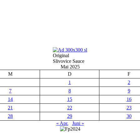
Original
Slivovice Sauce
Mai 2025
M
D
F
1
2
7
8
9
14
15
16
21
22
23
28
29
30
« Apr.
Juni »