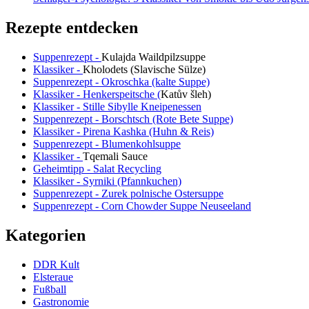
Rezepte entdecken
Suppenrezept -
Kulajda Waildpilzsuppe
Klassiker -
Kholodets (Slavische Sülze)
Suppenrezept - Okroschka (kalte Suppe)
Klassiker - Henkerspeitsche (
Katův šleh
)
Klassiker - Stille Sibylle Kneipenessen
Suppenrezept - Borschtsch (Rote Bete Suppe)
Klassiker - Pirena Kashka (Huhn & Reis)
Suppenrezept - Blumenkohlsuppe
Klassiker -
Tqemali Sauce
Geheimtipp - Salat Recycling
Klassiker - Syrniki (Pfannkuchen)
Suppenrezept - Zurek polnische Ostersuppe
Suppenrezept - Corn Chowder Suppe Neuseeland
Kategorien
DDR Kult
Elsteraue
Fußball
Gastronomie