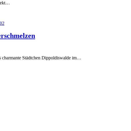
rfekt…
erschmelzen
das charmante Städtchen Dippoldiswalde im…