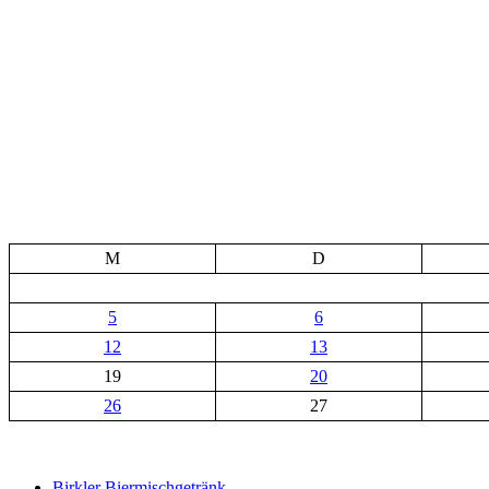
M
D
5
6
12
13
19
20
26
27
Birkler Biermischgetränk