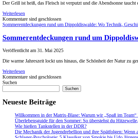
Der Grill ist heiß, das Fleisch ist verputzt und die Abendsonne tauch
Süße
Weiterlesen
Überraschung
Kommentare sind geschlossen
vom
Sommerentdeckungen rund um Dippoldiswalde: Wo Technik, Geschic
Grill:
Gefüllte
Sommerentdeckungen rund um Dippoldiswa
Pancakes
als
Veröffentlicht am 31. Mai 2025
Dessert-
Highlight
Die warme Jahreszeit lockt uns hinaus, die Schönheit der Natur zu
Sommerentdeckungen
Weiterlesen
rund
Kommentare sind geschlossen
Sidebar
um
Suchen
Dippoldiswalde:
Suchen
Wo
Technik,
Neueste Beiträge
Geschichte
und
Willkommen in der Matrix-Blase: Warum wir „Spaß im Team“ h
Natur
Überlebensguide für den Sommer: So überstehst du Hitzewell
verschmelzen
Wie hießen Tankstellen in der DDR?
Die Mechanik der Jugendrebellion und ihre Spätfolgen: Wenn 
Schlager-Psychologie: 5 Klassiker von Smokie bis Udo Jürgens,