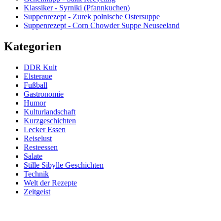
Klassiker - Syrniki (Pfannkuchen)
Suppenrezept - Zurek polnische Ostersuppe
Suppenrezept - Corn Chowder Suppe Neuseeland
Kategorien
DDR Kult
Elsteraue
Fußball
Gastronomie
Humor
Kulturlandschaft
Kurzgeschichten
Lecker Essen
Reiselust
Resteessen
Salate
Stille Sibylle Geschichten
Technik
Welt der Rezepte
Zeitgeist