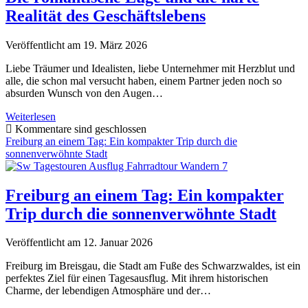
Realität des Geschäftslebens
Veröffentlicht am 19. März 2026
Liebe Träumer und Idealisten, liebe Unternehmer mit Herzblut und
alle, die schon mal versucht haben, einem Partner jeden noch so
absurden Wunsch von den Augen…
„Wir
Weiterlesen
erfüllen
Kommentare sind geschlossen
jeden
Freiburg an einem Tag: Ein kompakter Trip durch die
Kundenwunsch!“
sonnenverwöhnte Stadt
–
Die
romantische
Freiburg an einem Tag: Ein kompakter
Lüge
Trip durch die sonnenverwöhnte Stadt
und
die
harte
Veröffentlicht am 12. Januar 2026
Realität
des
Freiburg im Breisgau, die Stadt am Fuße des Schwarzwaldes, ist ein
Geschäftslebens
perfektes Ziel für einen Tagesausflug. Mit ihrem historischen
Charme, der lebendigen Atmosphäre und der…