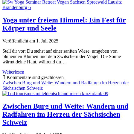
die
Schönheit
blüht
und
Yoga unter freiem Himmel: Ein Fest für
Stille
Körper und Seele
regiert
Veröffentlicht am 1. Juli 2025
Stell dir vor: Du stehst auf einer sanften Wiese, umgeben von
blühenden Blumen und dem Zwitschern der Vögel. Die Sonne
wärmt deine Haut, während du…
Yoga
Weiterlesen
unter
Kommentare sind geschlossen
freiem
Zwischen Burg und Weite: Wandern und Radfahren im Herzen der
Himmel:
Sächsischen Schweiz
Ein
Fest
für
Zwischen Burg und Weite: Wandern und
Körper
Radfahren im Herzen der Sächsischen
und
Seele
Schweiz