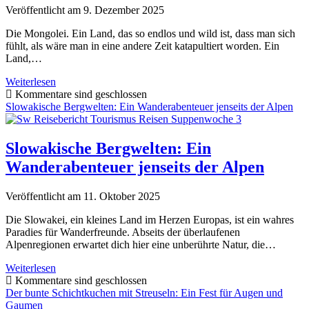
Veröffentlicht am 9. Dezember 2025
Die Mongolei. Ein Land, das so endlos und wild ist, dass man sich
fühlt, als wäre man in eine andere Zeit katapultiert worden. Ein
Land,…
Im
Weiterlesen
Land
Kommentare sind geschlossen
der
Slowakische Bergwelten: Ein Wanderabenteuer jenseits der Alpen
endlosen
Steppen:
Mein
Slowakische Bergwelten: Ein
Abenteuer
Wanderabenteuer jenseits der Alpen
in
der
Mongolei
Veröffentlicht am 11. Oktober 2025
Die Slowakei, ein kleines Land im Herzen Europas, ist ein wahres
Paradies für Wanderfreunde. Abseits der überlaufenen
Alpenregionen erwartet dich hier eine unberührte Natur, die…
Slowakische
Weiterlesen
Bergwelten:
Kommentare sind geschlossen
Ein
Der bunte Schichtkuchen mit Streuseln: Ein Fest für Augen und
Wanderabenteuer
Gaumen