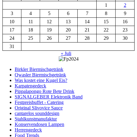
1
2
3
4
5
6
7
8
9
10
11
12
13
14
15
16
17
18
19
20
21
22
23
24
25
26
27
28
29
30
31
« Juli
Birkler Biermischgetränk
Qwasler Biermischgetränk
Was kostet eine Kugel Eis?
Karpatengedeck
Pippalapongo Rote Bete Drink
SIGNALGEBER Elektronik Band
Festpreisbuffet - Catering
Original Slivovice Sauce
cantarelos sounddesign
Stahlkunstmanufaktur
Konservendosen Lampen
Herrengedeck
Food Trends