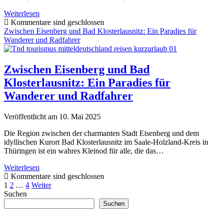
Zwischen
Weiterlesen
Schleiz
Kommentare sind geschlossen
und
Zwischen Eisenberg und Bad Klosterlausnitz: Ein Paradies für
Gefell:
Wanderer und Radfahrer
Dein
Abenteuer
im
Zwischen Eisenberg und Bad
Herzen
Klosterlausnitz: Ein Paradies für
des
Vogtlands
Wanderer und Radfahrer
Veröffentlicht am 10. Mai 2025
Die Region zwischen der charmanten Stadt Eisenberg und dem
idyllischen Kurort Bad Klosterlausnitz im Saale-Holzland-Kreis in
Thüringen ist ein wahres Kleinod für alle, die das…
Zwischen
Weiterlesen
Eisenberg
Kommentare sind geschlossen
Seitennummerierung
und
1
2
…
4
Weiter
Sidebar
Bad
Suchen
der
Klosterlausnitz:
Suchen
Beiträge
Ein