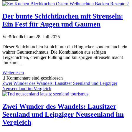
jenseits
der
Alpen
Der bunte Schichtkuchen mit Streuseln:
Ein Fest für Augen und Gaumen
Veröffentlicht am 28. Juli 2025
Dieser Schichtkuchen ist nicht nur ein Hingucker, sondern auch ein
wahrer Gaumenschmaus. Die Kombination aus saftigen
Teigschichten, cremiger Füllung und knusprigen Streuseln macht
ihn zum…
Der
Weiterlesen
bunte
Kommentare sind geschlossen
Schichtkuchen
Zwei Wunder des Wandels: Lausitzer Seenland und Leipziger
mit
Neuseenland im Vergleich
Streuseln:
Ein
Fest
Zwei Wunder des Wandels: Lausitzer
für
Seenland und Leipziger Neuseenland im
Augen
und
Vergleich
Gaumen