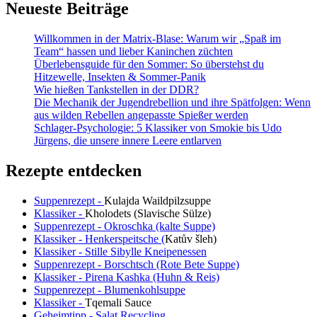
Paradies
Neueste Beiträge
für
Wanderer
Willkommen in der Matrix-Blase: Warum wir „Spaß im
und
Team“ hassen und lieber Kaninchen züchten
Radfahrer
Überlebensguide für den Sommer: So überstehst du
Hitzewelle, Insekten & Sommer-Panik
Wie hießen Tankstellen in der DDR?
Die Mechanik der Jugendrebellion und ihre Spätfolgen: Wenn
aus wilden Rebellen angepasste Spießer werden
Schlager-Psychologie: 5 Klassiker von Smokie bis Udo
Jürgens, die unsere innere Leere entlarven
Rezepte entdecken
Suppenrezept -
Kulajda Waildpilzsuppe
Klassiker -
Kholodets (Slavische Sülze)
Suppenrezept - Okroschka (kalte Suppe)
Klassiker - Henkerspeitsche (
Katův šleh
)
Klassiker - Stille Sibylle Kneipenessen
Suppenrezept - Borschtsch (Rote Bete Suppe)
Klassiker - Pirena Kashka (Huhn & Reis)
Suppenrezept - Blumenkohlsuppe
Klassiker -
Tqemali Sauce
Geheimtipp - Salat Recycling