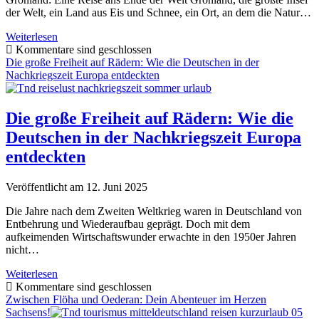
Kosmetik
der Welt, ein Land aus Eis und Schnee, ein Ort, an dem die Natur…
Grönland:
Weiterlesen
Eine
Kommentare sind geschlossen
Reise
Die große Freiheit auf Rädern: Wie die Deutschen in der
ans
Nachkriegszeit Europa entdeckten
Ende
der
Welt
Die große Freiheit auf Rädern: Wie die
Deutschen in der Nachkriegszeit Europa
entdeckten
Veröffentlicht am 12. Juni 2025
Die Jahre nach dem Zweiten Weltkrieg waren in Deutschland von
Entbehrung und Wiederaufbau geprägt. Doch mit dem
aufkeimenden Wirtschaftswunder erwachte in den 1950er Jahren
nicht…
Die
Weiterlesen
große
Kommentare sind geschlossen
Freiheit
Zwischen Flöha und Oederan: Dein Abenteuer im Herzen
auf
Sachsens!