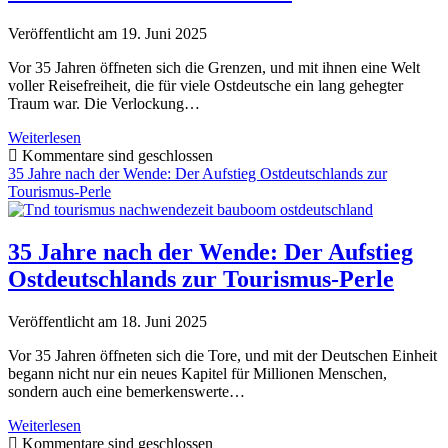
strangulierten
(und
Veröffentlicht am 19. Juni 2025
wer
am
Vor 35 Jahren öffneten sich die Grenzen, und mit ihnen eine Welt
Ende
voller Reisefreiheit, die für viele Ostdeutsche ein lang gehegter
lachte)
Traum war. Die Verlockung…
35
Weiterlesen
Jahre
Kommentare sind geschlossen
nach
35 Jahre nach der Wende: Der Aufstieg Ostdeutschlands zur
der
Tourismus-Perle
Wende:
Reisefreiheit
neu
35 Jahre nach der Wende: Der Aufstieg
gedacht
Ostdeutschlands zur Tourismus-Perle
–
Der
Charme
Veröffentlicht am 18. Juni 2025
des
Ostens
Vor 35 Jahren öffneten sich die Tore, und mit der Deutschen Einheit
und
begann nicht nur ein neues Kapitel für Millionen Menschen,
alte
sondern auch eine bemerkenswerte…
Liebe
35
neu
Weiterlesen
Jahre
entdeckt
Kommentare sind geschlossen