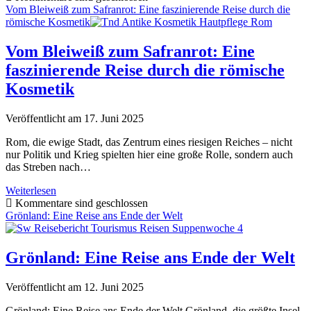
nach
Vom Bleiweiß zum Safranrot: Eine faszinierende Reise durch die
der
römische Kosmetik
Wende:
Der
Vom Bleiweiß zum Safranrot: Eine
Aufstieg
faszinierende Reise durch die römische
Ostdeutschlands
zur
Kosmetik
Tourismus-
Perle
Veröffentlicht am 17. Juni 2025
Rom, die ewige Stadt, das Zentrum eines riesigen Reiches – nicht
nur Politik und Krieg spielten hier eine große Rolle, sondern auch
das Streben nach…
Vom
Weiterlesen
Bleiweiß
Kommentare sind geschlossen
zum
Grönland: Eine Reise ans Ende der Welt
Safranrot:
Eine
faszinierende
Grönland: Eine Reise ans Ende der Welt
Reise
durch
Veröffentlicht am 12. Juni 2025
die
römische
Grönland: Eine Reise ans Ende der Welt Grönland, die größte Insel