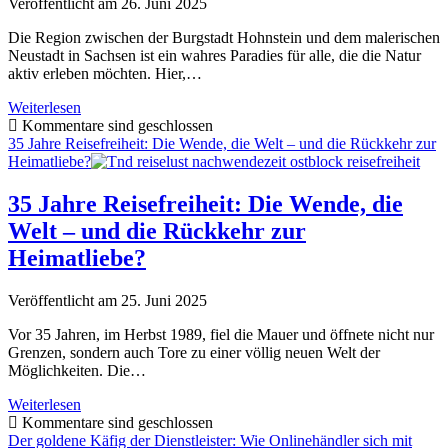
Veröffentlicht am 26. Juni 2025
Die Region zwischen der Burgstadt Hohnstein und dem malerischen
Neustadt in Sachsen ist ein wahres Paradies für alle, die die Natur
aktiv erleben möchten. Hier,…
Zwischen
Weiterlesen
Burg
Kommentare sind geschlossen
und
35 Jahre Reisefreiheit: Die Wende, die Welt – und die Rückkehr zur
Weite:
Heimatliebe?
Wandern
und
35 Jahre Reisefreiheit: Die Wende, die
Radfahren
Welt – und die Rückkehr zur
im
Herzen
Heimatliebe?
der
Sächsischen
Veröffentlicht am 25. Juni 2025
Schweiz
Vor 35 Jahren, im Herbst 1989, fiel die Mauer und öffnete nicht nur
Grenzen, sondern auch Tore zu einer völlig neuen Welt der
Möglichkeiten. Die…
35
Weiterlesen
Jahre
Kommentare sind geschlossen
Reisefreiheit:
Der goldene Käfig der Dienstleister: Wie Onlinehändler sich mit