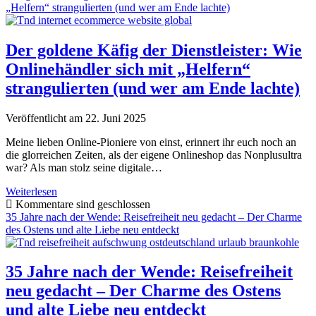
Die
„Helfern“ strangulierten (und wer am Ende lachte)
Wende,
die
Welt
Der goldene Käfig der Dienstleister: Wie
–
Onlinehändler sich mit „Helfern“
und
die
strangulierten (und wer am Ende lachte)
Rückkehr
zur
Veröffentlicht am 22. Juni 2025
Heimatliebe?
Meine lieben Online-Pioniere von einst, erinnert ihr euch noch an
die glorreichen Zeiten, als der eigene Onlineshop das Nonplusultra
war? Als man stolz seine digitale…
Der
Weiterlesen
goldene
Kommentare sind geschlossen
Käfig
35 Jahre nach der Wende: Reisefreiheit neu gedacht – Der Charme
der
des Ostens und alte Liebe neu entdeckt
Dienstleister:
Wie
Onlinehändler
35 Jahre nach der Wende: Reisefreiheit
sich
neu gedacht – Der Charme des Ostens
mit
„Helfern“
und alte Liebe neu entdeckt