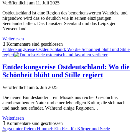
Veröffentlicht am 11. Juli 2025
Ostdeutschland ist eine Region des bemerkenswerten Wandels, und
nirgendwo wird das so deutlich wie in seinen einzigartigen
Seenlandschaften. Das Lausitzer Seenland und das Leipziger
Neuseenland…
Zwei
Weiterlesen
Wunder
Kommentare sind geschlossen
des
Entdeckungsreise Ostdeutschland: Wo die Schönheit blüht und Stille
Wandels:
regiert
Lausitzer
Seenland
Entdeckungsreise Ostdeutschland: Wo die
und
Schönheit blüht und Stille regiert
Leipziger
Neuseenland
im
Veröffentlicht am 6. Juli 2025
Vergleich
Die neuen Bundesländer – ein Mosaik aus reicher Geschichte,
atemberaubender Natur und einer lebendigen Kultur, die sich nach
und nach neu erfindet. Während einige Regionen…
Entdeckungsreise
Weiterlesen
Ostdeutschland:
Kommentare sind geschlossen
Wo
Yoga unter freiem Himmel: Ein Fest für Körper und Seele