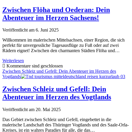
Rädern:
Wie
Zwischen Flöha und Oederan: Dein
die
Abenteuer im Herzen Sachsens!
Deutschen
in
der
Veröffentlicht am 6. Juni 2025
Nachkriegszeit
Europa
Willkommen im malerischen Mittelsachsen, einer Region, die sich
entdeckten
perfekt für unvergessliche Tagesausflüge zu Fuß oder auf zwei
Rädern eignet! Zwischen den charmanten Städten Flöha und…
Zwischen
Weiterlesen
Flöha
Kommentare sind geschlossen
und
Zwischen Schleiz und Gefell: Dein Abenteuer im Herzen des
Oederan:
Vogtlands
Dein
Abenteuer
Zwischen Schleiz und Gefell: Dein
im
Abenteuer im Herzen des Vogtlands
Herzen
Sachsens!
Veröffentlicht am 20. Mai 2025
Das Gebiet zwischen Schleiz und Gefell, eingebettet in die
malerische Landschaft des Thüringer Vogtlands und des Saale-Orla-
Kreises, ist ein wahres Paradies für alle, die das…