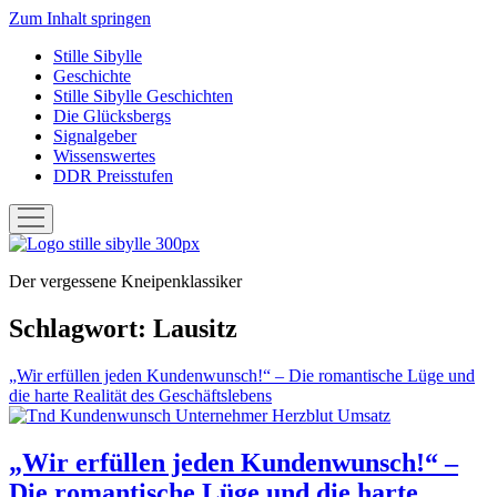
Zum Inhalt springen
Stille Sibylle
Geschichte
Stille Sibylle Geschichten
Die Glücksbergs
Signalgeber
Wissenswertes
DDR Preisstufen
Menü
öffnen
Stille
Sibylle
Der vergessene Kneipenklassiker
Schlagwort:
Lausitz
„Wir erfüllen jeden Kundenwunsch!“ – Die romantische Lüge und
die harte Realität des Geschäftslebens
„Wir erfüllen jeden Kundenwunsch!“ –
Die romantische Lüge und die harte