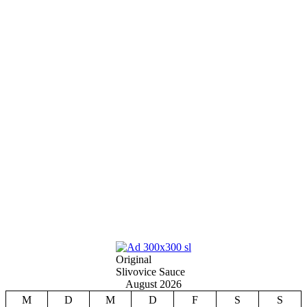
Original
Slivovice Sauce
August 2026
M
D
M
D
F
S
S