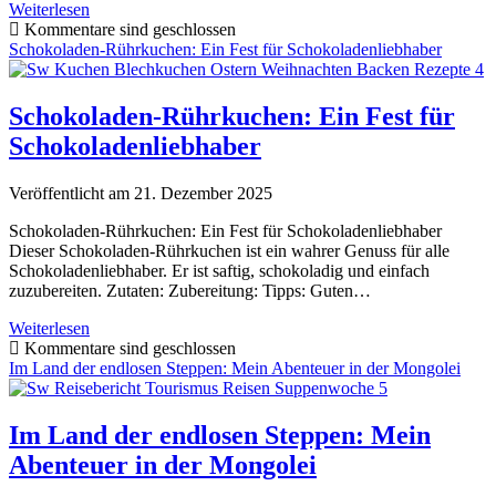
Freiburg
Weiterlesen
an
Kommentare sind geschlossen
einem
Schokoladen-Rührkuchen: Ein Fest für Schokoladenliebhaber
Tag:
Ein
kompakter
Schokoladen-Rührkuchen: Ein Fest für
Trip
Schokoladenliebhaber
durch
die
sonnenverwöhnte
Veröffentlicht am 21. Dezember 2025
Stadt
Schokoladen-Rührkuchen: Ein Fest für Schokoladenliebhaber
Dieser Schokoladen-Rührkuchen ist ein wahrer Genuss für alle
Schokoladenliebhaber. Er ist saftig, schokoladig und einfach
zuzubereiten. Zutaten: Zubereitung: Tipps: Guten…
Schokoladen-
Weiterlesen
Rührkuchen:
Kommentare sind geschlossen
Ein
Im Land der endlosen Steppen: Mein Abenteuer in der Mongolei
Fest
für
Schokoladenliebhaber
Im Land der endlosen Steppen: Mein
Abenteuer in der Mongolei