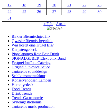
17
18
19
20
21
22
23
24
25
26
27
28
29
30
31
« Feb.
Apr. »
Birkler Biermischgetränk
Qwasler Biermischgetränk
Was kostet eine Kugel Eis?
Karpatengedeck
Pippalapongo Rote Bete Drink
SIGNALGEBER Elektronik Band
Festpreisbuffet - Catering
Original Slivovice Sauce
cantarelos sounddesign
Stahlkunstmanufaktur
Konservendosen Lampen
Herrengedeck
Food Trends
Drink Trends
Trends Gastronomie
Systemgastronomie
cantarelos music production