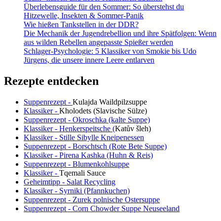
Überlebensguide für den Sommer: So überstehst du
Hitzewelle, Insekten & Sommer-Panik
Wie hießen Tankstellen in der DDR?
Die Mechanik der Jugendrebellion und ihre Spätfolgen: Wenn
aus wilden Rebellen angepasste Spießer werden
Schlager-Psychologie: 5 Klassiker von Smokie bis Udo
Jürgens, die unsere innere Leere entlarven
Rezepte entdecken
Suppenrezept -
Kulajda Waildpilzsuppe
Klassiker -
Kholodets (Slavische Sülze)
Suppenrezept - Okroschka (kalte Suppe)
Klassiker - Henkerspeitsche (
Katův šleh
)
Klassiker - Stille Sibylle Kneipenessen
Suppenrezept - Borschtsch (Rote Bete Suppe)
Klassiker - Pirena Kashka (Huhn & Reis)
Suppenrezept - Blumenkohlsuppe
Klassiker -
Tqemali Sauce
Geheimtipp - Salat Recycling
Klassiker - Syrniki (Pfannkuchen)
Suppenrezept - Zurek polnische Ostersuppe
Suppenrezept - Corn Chowder Suppe Neuseeland