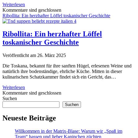
Sprache:
Weiterlesen
Schuh,
Kommentare sind geschlossen
Roh
Ribollita: Ein herzhafter Löffel toskanischer Geschichte
–
Das
„h“
Ribollita: Ein herzhafter Löffel
kann
toskanischer Geschichte
weg
oder?
Veröffentlicht am 26. März 2025
Die Toskana, bekannt für ihre sanften Hügel, erlesenen Weine und
natürlich ihre bodenständige, ehrliche Küche. Mitten in dieser
kulinarischen Schatzkammer findet sich ein Gericht, das…
Ribollita:
Weiterlesen
Ein
Kommentare sind geschlossen
Sidebar
herzhafter
Suchen
Löffel
Suchen
toskanischer
Geschichte
Neueste Beiträge
Willkommen in der Matrix-Blase: Warum wir „Spaß im
Team“ hassen und lieber Kaninchen züchten