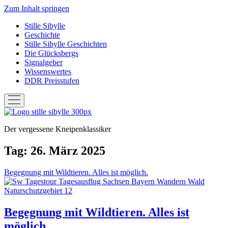
Zum Inhalt springen
Stille Sibylle
Geschichte
Stille Sibylle Geschichten
Die Glücksbergs
Signalgeber
Wissenswertes
DDR Preisstufen
Menü
öffnen
Stille
Sibylle
Der vergessene Kneipenklassiker
Tag:
26. März 2025
Begegnung mit Wildtieren. Alles ist möglich.
Begegnung mit Wildtieren. Alles ist
möglich.