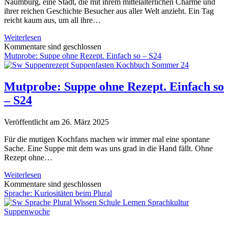
Naumburg, eine Stadt, die mit ihrem mittelalterlichen Charme und
ihrer reichen Geschichte Besucher aus aller Welt anzieht. Ein Tag
reicht kaum aus, um all ihre…
Naumburg
Weiterlesen
an
Kommentare sind geschlossen
einem
Mutprobe: Suppe ohne Rezept. Einfach so – S24
Tag:
Eine
Reise
Mutprobe: Suppe ohne Rezept. Einfach so
durch
– S24
Geschichte
und
Genuss
Veröffentlicht am 26. März 2025
Für die mutigen Kochfans machen wir immer mal eine spontane
Sache. Eine Suppe mit dem was uns grad in die Hand fällt. Ohne
Rezept ohne…
Mutprobe:
Weiterlesen
Suppe
Kommentare sind geschlossen
ohne
Sprache: Kuriositäten beim Plural
Rezept.
Einfach
so