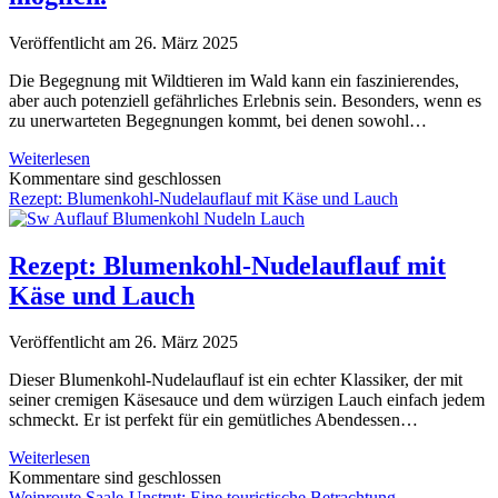
Veröffentlicht am 26. März 2025
Die Begegnung mit Wildtieren im Wald kann ein faszinierendes,
aber auch potenziell gefährliches Erlebnis sein. Besonders, wenn es
zu unerwarteten Begegnungen kommt, bei denen sowohl…
Begegnung
Weiterlesen
mit
Kommentare sind geschlossen
Wildtieren.
Rezept: Blumenkohl-Nudelauflauf mit Käse und Lauch
Alles
ist
möglich.
Rezept: Blumenkohl-Nudelauflauf mit
Käse und Lauch
Veröffentlicht am 26. März 2025
Dieser Blumenkohl-Nudelauflauf ist ein echter Klassiker, der mit
seiner cremigen Käsesauce und dem würzigen Lauch einfach jedem
schmeckt. Er ist perfekt für ein gemütliches Abendessen…
Rezept:
Weiterlesen
Blumenkohl-
Kommentare sind geschlossen
Nudelauflauf
Weinroute Saale-Unstrut: Eine touristische Betrachtung