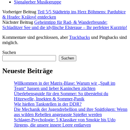
Signalgeber Musikgruppe
Vorheriger Beitrag
Teil 5/5 Städtetrip ins Herz Böhmens: Pardubice
& Hradec Králové entdecken
Nächster Beitrag
Geheimtipp für Rad- & Wanderfreunde:
Schladitzer See und die idyllische Elsteraue – Ihr perfekter Kurztrip!
Kommentare sind geschlossen, aber
Trackbacks
und Pingbacks sind
möglich.
Sidebar
Suchen
Suchen
Neueste Beiträge
Willkommen in der Matrix-Blase: Warum wir „Spaß im
Team“ hassen und lieber Kaninchen züchten
Überlebensguide für den Sommer: So überstehst du
Hitzewelle, Insekten & Sommer-Panik
Wie hießen Tankstellen in der DDR?
Die Mechanik der Jugendrebellion und ihre Spätfolgen: Wenn
aus wilden Rebellen angepasste Spießer werden
Schlager-Psychologie: 5 Klassiker von Smokie bis Udo
Jürgens, die unsere innere Leere entlarven