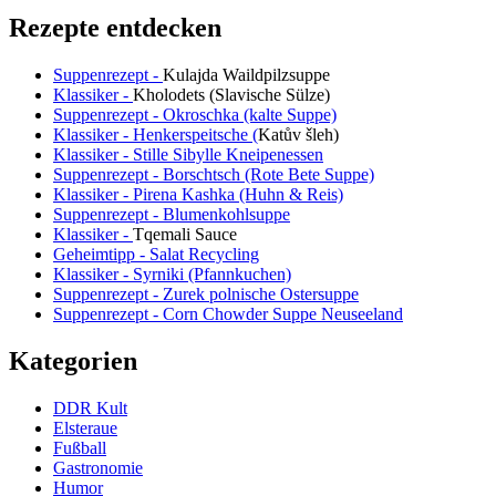
Rezepte entdecken
Suppenrezept -
Kulajda Waildpilzsuppe
Klassiker -
Kholodets (Slavische Sülze)
Suppenrezept - Okroschka (kalte Suppe)
Klassiker - Henkerspeitsche (
Katův šleh
)
Klassiker - Stille Sibylle Kneipenessen
Suppenrezept - Borschtsch (Rote Bete Suppe)
Klassiker - Pirena Kashka (Huhn & Reis)
Suppenrezept - Blumenkohlsuppe
Klassiker -
Tqemali Sauce
Geheimtipp - Salat Recycling
Klassiker - Syrniki (Pfannkuchen)
Suppenrezept - Zurek polnische Ostersuppe
Suppenrezept - Corn Chowder Suppe Neuseeland
Kategorien
DDR Kult
Elsteraue
Fußball
Gastronomie
Humor