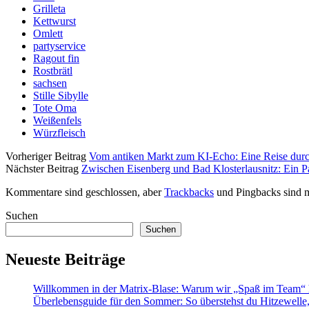
Grilleta
Kettwurst
Omlett
partyservice
Ragout fin
Rostbrätl
sachsen
Stille Sibylle
Tote Oma
Weißenfels
Würzfleisch
Vorheriger Beitrag
Vom antiken Markt zum KI-Echo: Eine Reise durch
Nächster Beitrag
Zwischen Eisenberg und Bad Klosterlausnitz: Ein P
Kommentare sind geschlossen, aber
Trackbacks
und Pingbacks sind m
Sidebar
Suchen
Suchen
Neueste Beiträge
Willkommen in der Matrix-Blase: Warum wir „Spaß im Team“ h
Überlebensguide für den Sommer: So überstehst du Hitzewell