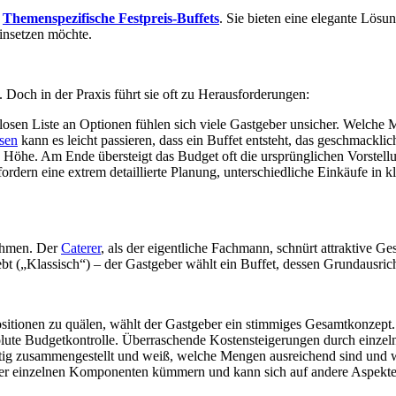
:
Themenspezifische Festpreis-Buffets
. Sie bieten eine elegante Lösun
 einsetzen möchte.
. Doch in der Praxis führt sie oft zu Herausforderungen:
dlosen Liste an Optionen fühlen sich viele Gastgeber unsicher. Welch
sen
kann es leicht passieren, dass ein Buffet entsteht, das geschmacklic
e Höhe. Am Ende übersteigt das Budget oft die ursprünglichen Vorstell
fordern eine extrem detaillierte Planung, unterschiedliche Einkäufe i
Rahmen. Der
Caterer
, als der eigentliche Fachmann, schnürt attraktive G
iebt („Klassisch“) – der Gastgeber wählt ein Buffet, dessen Grundausric
sitionen zu quälen, wählt der Gastgeber ein stimmiges Gesamtkonzept.
solute Budgetkontrolle. Überraschende Kostensteigerungen durch einze
ltig zusammengestellt und weiß, welche Mengen ausreichend sind und 
der einzelnen Komponenten kümmern und kann sich auf andere Aspekte 