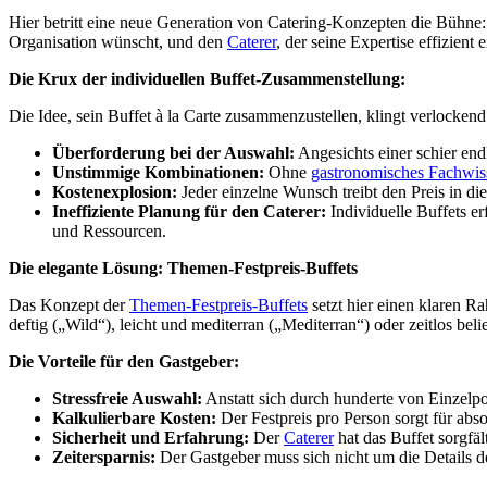
Hier betritt eine neue Generation von Catering-Konzepten die Bühne
Organisation wünscht, und den
Caterer
, der seine Expertise effizient
Die Krux der individuellen Buffet-Zusammenstellung:
Die Idee, sein Buffet à la Carte zusammenzustellen, klingt verlockend
Überforderung bei der Auswahl:
Angesichts einer schier en
Unstimmige Kombinationen:
Ohne
gastronomisches Fachwis
Kostenexplosion:
Jeder einzelne Wunsch treibt den Preis in di
Ineffiziente Planung für den Caterer:
Individuelle Buffets er
und Ressourcen.
Die elegante Lösung: Themen-Festpreis-Buffets
Das Konzept der
Themen-Festpreis-Buffets
setzt hier einen klaren 
deftig („Wild“), leicht und mediterran („Mediterran“) oder zeitlos bel
Die Vorteile für den Gastgeber:
Stressfreie Auswahl:
Anstatt sich durch hunderte von Einzelpo
Kalkulierbare Kosten:
Der Festpreis pro Person sorgt für ab
Sicherheit und Erfahrung:
Der
Caterer
hat das Buffet sorgfä
Zeitersparnis:
Der Gastgeber muss sich nicht um die Details 