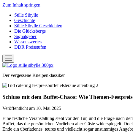
Zum Inhalt springen
Stille Sibylle
Geschichte
Stille Sibylle Geschichten
Die Glücksbergs
Signalgeber
Wissenswertes
DDR Preisstufen
Menü
öffnen
Stille
Sibylle
Der vergessene Kneipenklassiker
Schluss mit dem Buffet-Chaos: Wie Themen-Festpreis
Veröffentlicht am 10. Mai 2025
Eine festliche Veranstaltung steht vor der Tür, und die Frage nach d
Buffet, das die persönlichen Vorlieben aller Gäste widerspiegelt. D
Ende ein überladenes, teures und vielleicht sogar unstimmiges Angebo