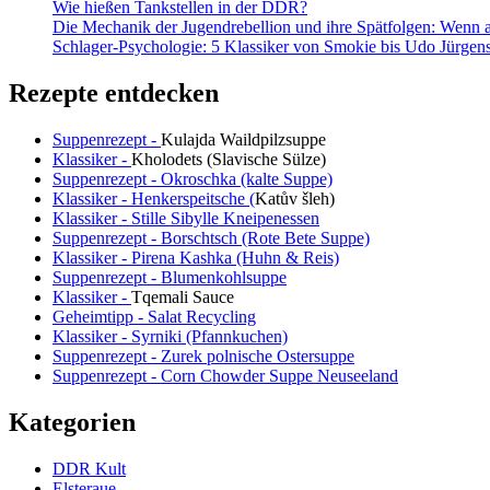
Wie hießen Tankstellen in der DDR?
Die Mechanik der Jugendrebellion und ihre Spätfolgen: Wenn 
Schlager-Psychologie: 5 Klassiker von Smokie bis Udo Jürgens,
Rezepte entdecken
Suppenrezept -
Kulajda Waildpilzsuppe
Klassiker -
Kholodets (Slavische Sülze)
Suppenrezept - Okroschka (kalte Suppe)
Klassiker - Henkerspeitsche (
Katův šleh
)
Klassiker - Stille Sibylle Kneipenessen
Suppenrezept - Borschtsch (Rote Bete Suppe)
Klassiker - Pirena Kashka (Huhn & Reis)
Suppenrezept - Blumenkohlsuppe
Klassiker -
Tqemali Sauce
Geheimtipp - Salat Recycling
Klassiker - Syrniki (Pfannkuchen)
Suppenrezept - Zurek polnische Ostersuppe
Suppenrezept - Corn Chowder Suppe Neuseeland
Kategorien
DDR Kult
Elsteraue