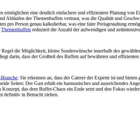
 ermöglichen eine deutlich einfachere und effizientere Planung von Ei
 Abläufen der Themenbuffets vertraut, was die Qualität und Geschwin
en pro Person genau kalkulierbar, was eine faire Preisgestaltung ermög
r
Themenbuffets
reduziert die Anzahl der aufwendigen und zeitintensi
der Regel die Möglichkeit, kleine Sonderwünsche innerhalb des gewählte
egt darin, dass der Großteil des Buffets auf bewährten und effizienten 
-Branche
. Sie erkennen an, dass der Caterer der Experte ist und bieten 
 beide Seiten: Der Gast erhält ein harmonisches und ausreichendes Ang
t ein Konzept, das dem Buffet-Chaos ein Ende setzt und den Fokus wied
t definitiv in Betracht ziehen.