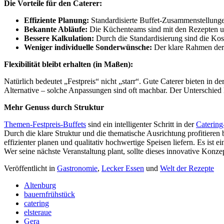
Die Vorteile für den Caterer:
Effiziente Planung:
Standardisierte Buffet-Zusammenstellungen
Bekannte Abläufe:
Die Küchenteams sind mit den Rezepten und
Bessere Kalkulation:
Durch die Standardisierung sind die Kost
Weniger individuelle Sonderwünsche:
Der klare Rahmen de
Flexibilität bleibt erhalten (in Maßen):
Natürlich bedeutet „Festpreis“ nicht „starr“. Gute Caterer bieten in 
Alternative – solche Anpassungen sind oft machbar. Der Unterschied li
Mehr Genuss durch Struktur
Themen-Festpreis-Buffets
sind ein intelligenter Schritt in der
Catering
Durch die klare Struktur und die thematische Ausrichtung profitieren
effizienter planen und qualitativ hochwertige Speisen liefern. Es is
Wer seine nächste Veranstaltung plant, sollte dieses innovative Konzep
Veröffentlicht in
Gastronomie
,
Lecker Essen
und
Welt der Rezepte
Altenburg
bauernfrühstück
catering
elsteraue
Gera