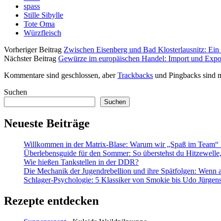
spass
Stille Sibylle
Tote Oma
Würzfleisch
Vorheriger Beitrag
Zwischen Eisenberg und Bad Klosterlausnitz: Ein
Nächster Beitrag
Gewürze im europäischen Handel: Import und Expo
Kommentare sind geschlossen, aber
Trackbacks
und Pingbacks sind m
Sidebar
Suchen
Suchen
Neueste Beiträge
Willkommen in der Matrix-Blase: Warum wir „Spaß im Team“ h
Überlebensguide für den Sommer: So überstehst du Hitzewell
Wie hießen Tankstellen in der DDR?
Die Mechanik der Jugendrebellion und ihre Spätfolgen: Wenn 
Schlager-Psychologie: 5 Klassiker von Smokie bis Udo Jürgens,
Rezepte entdecken