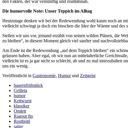
den Fakten, der war vernünftig und realitätsnah.
Die humorvolle Note: Unser Teppich im Alltag
Heutzutage denken wir bei der Redewendung wohl kaum noch an mittel
vielleicht schwingt ja doch ein bisschen die Idee der Wärme und des
Stellen wir uns vor, jemand erzählt von seinen wilden Plänen, die We
zu bleiben“, in diesem Moment gleich viel sanfter und nachvollziehbar
Am Ende ist die Redewendung „auf dem Teppich bleiben“ ein schönes 
gelassen haben. Aber egal, ob wir nun an mittelalterliche Gerichtssäl
vielleicht ist es ja gar nicht so schlecht, ab und zu mal innezuhalten
uns ein wenig.
Veröffentlicht in
Gastronomie
,
Humor
und
Zeitgeist
bauernfrühstück
Grilleta
humor
Kettwurst
klassiker
Omlett
Ragout fin
Rostbrätl
satire