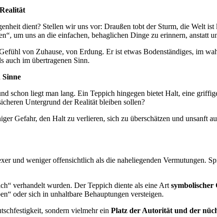
Realität
heit dient? Stellen wir uns vor: Draußen tobt der Sturm, die Welt ist 
n“, um uns an die einfachen, behaglichen Dinge zu erinnern, anstatt un
Gefühl von Zuhause, von Erdung. Er ist etwas Bodenständiges, im wahrs
ls auch im übertragenen Sinn.
 Sinne
 und schon liegt man lang. Ein Teppich hingegen bietet Halt, eine grif
icheren Untergrund der Realität bleiben sollen?
eniger Gefahr, den Halt zu verlieren, sich zu überschätzen und unsan
exer und weniger offensichtlich als die naheliegenden Vermutungen. 
ch“ verhandelt wurden. Der Teppich diente als eine Art
symbolischer 
ben“ oder sich in unhaltbare Behauptungen versteigen.
schfestigkeit, sondern vielmehr ein
Platz der Autorität und der nü