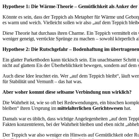
Hypothese 1: Die Wärme-Theorie – Gemütlichkeit als Anker der 
Könnte es sein, dass der Teppich als Metapher für Wärme und Geborgen
es warm und weich. Vielleicht sollen wir also „auf dem Teppich bleibe
Diese Theorie hat durchaus ihren Charme. Ein Teppich vermittelt ein 
weniger geneigt, verrückte Sprünge zu machen – sowohl körperlich a
Hypothese 2: Die Rutschgefahr – Bodenhaftung im übertragenen
Ein glatter Parkettboden kann tückisch sein. Ein unachtsamer Schritt
nicht auf glattem Eis der Überheblichkeit bewegen, sondern auf dem s
Auch diese Idee leuchtet ein. Wer „auf dem Teppich bleibt“, läuft w
für Stabilität und Vernunft – das hat was.
Aber woher kommt diese seltsame Verbindung nun wirklich?
Die Wahrheit ist, wie so oft bei Redewendungen, ein bisschen kompl
bleiben“ ihren Ursprung im
mittelalterlichen Gerichtswesen
hat.
Damals war es üblich, dass wichtige Angelegenheiten „auf dem Teppi
Fakten konzentrieren, bei der Wahrheit bleiben und eben nicht „abhe
Der Teppich war also weniger ein Hinweis auf Gemütlichkeit oder Rut