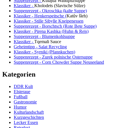
Suppenrezept -
Kulajda Waildpilzsuppe
Klassiker -
Kholodets (Slavische Sülze)
Suppenrezept - Okroschka (kalte Suppe)
Klassiker - Henkerspeitsche (
Katův šleh
)
Klassiker - Stille Sibylle Kneipenessen
Suppenrezept - Borschtsch (Rote Bete Suppe)
Klassiker - Pirena Kashka (Huhn & Reis)
Suppenrezept - Blumenkohlsuppe
Klassiker -
Tqemali Sauce
Geheimtipp - Salat Recycling
Klassiker - Syrniki (Pfannkuchen)
Suppenrezept - Zurek polnische Ostersuppe
Suppenrezept - Corn Chowder Suppe Neuseeland
Kategorien
DDR Kult
Elsteraue
Fußball
Gastronomie
Humor
Kulturlandschaft
Kurzgeschichten
Lecker Essen
Reiselust