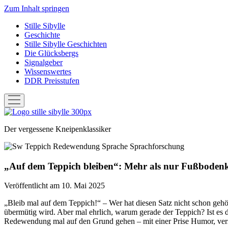
Zum Inhalt springen
Stille Sibylle
Geschichte
Stille Sibylle Geschichten
Die Glücksbergs
Signalgeber
Wissenswertes
DDR Preisstufen
Menü
öffnen
Stille
Sibylle
Der vergessene Kneipenklassiker
„Auf dem Teppich bleiben“: Mehr als nur Fußboden
Veröffentlicht am 10. Mai 2025
„Bleib mal auf dem Teppich!“ – Wer hat diesen Satz nicht schon gehör
übermütig wird. Aber mal ehrlich, warum gerade der Teppich? Ist es da 
Redewendung mal auf den Grund gehen – mit einer Prise Humor, vers