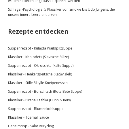
wilden Rebellen angepasste Spießer werden
Schlager-Psychologie: 5 Klassiker von Smokie bis Udo Jürgens, die
unsere innere Leere entlarven
Rezepte entdecken
Suppenrezept -
Kulajda Waildpilzsuppe
Klassiker -
Kholodets (Slavische Sülze)
Suppenrezept - Okroschka (kalte Suppe)
Klassiker - Henkerspeitsche (
Katův šleh
)
Klassiker - Stille Sibylle Kneipenessen
Suppenrezept - Borschtsch (Rote Bete Suppe)
Klassiker - Pirena Kashka (Huhn & Reis)
Suppenrezept - Blumenkohlsuppe
Klassiker -
Tqemali Sauce
Geheimtipp - Salat Recycling