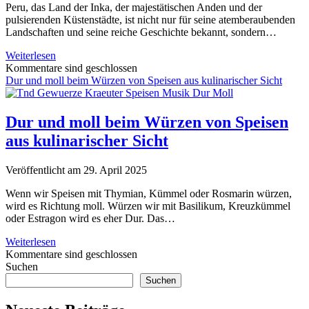
–
Peru, das Land der Inka, der majestätischen Anden und der
Wo
pulsierenden Küstenstädte, ist nicht nur für seine atemberaubenden
bleibt
Landschaften und seine reiche Geschichte bekannt, sondern…
die
Perus
goldene
Weiterlesen
flüssiges
Mitte,
Kommentare sind geschlossen
Gold:
ihr
Dur und moll beim Würzen von Speisen aus kulinarischer Sicht
Eine
Algorithmus-
Reise
Junkies?
zu
Dur und moll beim Würzen von Speisen
den
aus kulinarischer Sicht
10
beliebtesten
Suppen
Veröffentlicht am 29. April 2025
des
Andenstaates
Wenn wir Speisen mit Thymian, Kümmel oder Rosmarin würzen,
wird es Richtung moll. Würzen wir mit Basilikum, Kreuzkümmel
oder Estragon wird es eher Dur. Das…
Dur
Weiterlesen
und
Kommentare sind geschlossen
Sidebar
moll
Suchen
beim
Suchen
Würzen
von