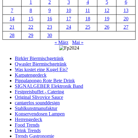
1
2
3
4
5
6
7
8
9
10
11
12
13
14
15
16
17
18
19
20
21
22
23
24
25
26
27
28
29
30
« März
Mai »
Birkler Biermischgetränk
Qwasler Biermischgetränk
Was kostet eine Kugel Eis?
Karpatengedeck
Pippalapongo Rote Bete Drink
SIGNALGEBER Elektronik Band
Festpreisbuffet - Catering
Original Slivovice Sauce
cantarelos sounddesign
Stahlkunstmanufaktur
Konservendosen Lampen
Herrengedeck
Food Trends
Drink Trends
Trends Gastronomie