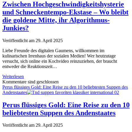
Zwischen Hochgeschwindigkeitshysterie
und Schneckentempo-Ekstase – Wo bleibt
die goldene Mitte, ihr Algorithmus-
Junkies?
Veröffentlicht am 29. April 2025
Liebe Freunde des digitalen Gaumens, willkommen im
kulinarischen Irrenhaus der sozialen Medien! Wer heutzutage
versucht, sich online ein Kochvideo reinzuziehen, der braucht
entweder die Reaktionszeit…
Koch-
Weiterlesen
Content-
Kommentare sind geschlossen
Krieg
Perus flüssiges Gold: Eine Reise zu den 10 beliebtesten Suppen des
auf
Andenstaates
Social
Media:
Perus flüssiges Gold: Eine Reise zu den 10
Zwischen
beliebtesten Suppen des Andenstaates
Hochgeschwindigkeitshysterie
und
Schneckentempo-
Veröffentlicht am 29. April 2025
Ekstase