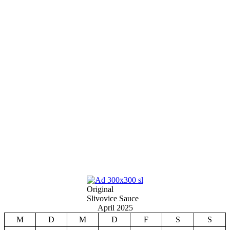
Original
Slivovice Sauce
April 2025
M
D
M
D
F
S
S