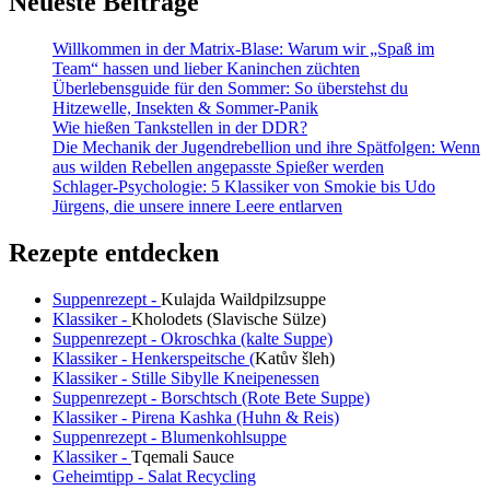
Neueste Beiträge
Speisen
aus
Willkommen in der Matrix-Blase: Warum wir „Spaß im
kulinarischer
Team“ hassen und lieber Kaninchen züchten
Sicht
Überlebensguide für den Sommer: So überstehst du
Hitzewelle, Insekten & Sommer-Panik
Wie hießen Tankstellen in der DDR?
Die Mechanik der Jugendrebellion und ihre Spätfolgen: Wenn
aus wilden Rebellen angepasste Spießer werden
Schlager-Psychologie: 5 Klassiker von Smokie bis Udo
Jürgens, die unsere innere Leere entlarven
Rezepte entdecken
Suppenrezept -
Kulajda Waildpilzsuppe
Klassiker -
Kholodets (Slavische Sülze)
Suppenrezept - Okroschka (kalte Suppe)
Klassiker - Henkerspeitsche (
Katův šleh
)
Klassiker - Stille Sibylle Kneipenessen
Suppenrezept - Borschtsch (Rote Bete Suppe)
Klassiker - Pirena Kashka (Huhn & Reis)
Suppenrezept - Blumenkohlsuppe
Klassiker -
Tqemali Sauce
Geheimtipp - Salat Recycling