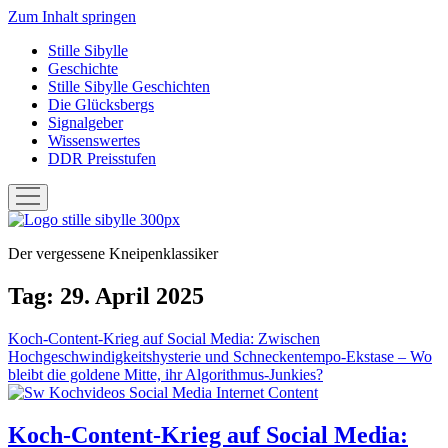
Zum Inhalt springen
Stille Sibylle
Geschichte
Stille Sibylle Geschichten
Die Glücksbergs
Signalgeber
Wissenswertes
DDR Preisstufen
Menü
öffnen
Stille
Sibylle
Der vergessene Kneipenklassiker
Tag:
29. April 2025
Koch-Content-Krieg auf Social Media: Zwischen
Hochgeschwindigkeitshysterie und Schneckentempo-Ekstase – Wo
bleibt die goldene Mitte, ihr Algorithmus-Junkies?
Koch-Content-Krieg auf Social Media: