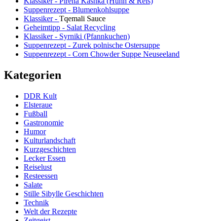
Klassiker - Pirena Kashka (Huhn & Reis)
Suppenrezept - Blumenkohlsuppe
Klassiker -
Tqemali Sauce
Geheimtipp - Salat Recycling
Klassiker - Syrniki (Pfannkuchen)
Suppenrezept - Zurek polnische Ostersuppe
Suppenrezept - Corn Chowder Suppe Neuseeland
Kategorien
DDR Kult
Elsteraue
Fußball
Gastronomie
Humor
Kulturlandschaft
Kurzgeschichten
Lecker Essen
Reiselust
Resteessen
Salate
Stille Sibylle Geschichten
Technik
Welt der Rezepte
Zeitgeist