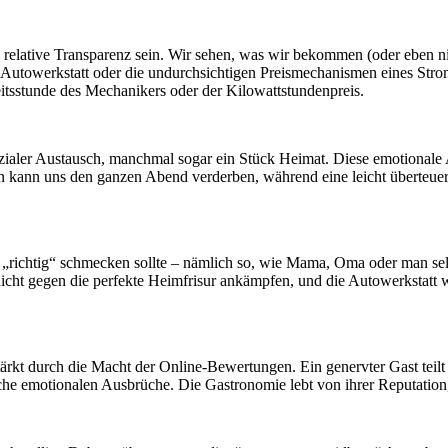
relative Transparenz sein. Wir sehen, was wir bekommen (oder eben ni
Autowerkstatt oder die undurchsichtigen Preismechanismen eines Strom
beitsstunde des Mechanikers oder der Kilowattstundenpreis.
ozialer Austausch, manchmal sogar ein Stück Heimat. Diese emotionale 
kann uns den ganzen Abend verderben, während eine leicht überteuerte T
„richtig“ schmecken sollte – nämlich so, wie Mama, Oma oder man selbst 
s nicht gegen die perfekte Heimfrisur ankämpfen, und die Autowerkstatt
stärkt durch die Macht der Online-Bewertungen. Ein genervter Gast teil
lche emotionalen Ausbrüche. Die Gastronomie lebt von ihrer Reputation