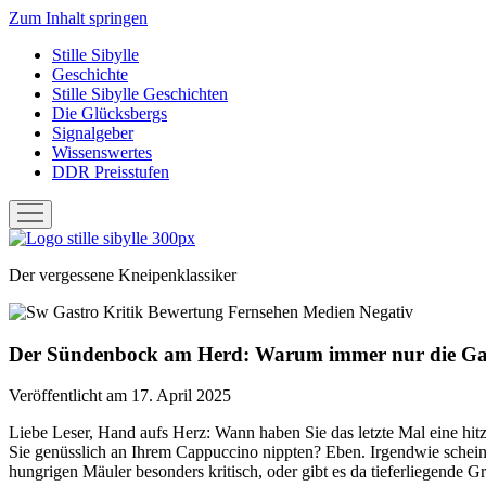
Zum Inhalt springen
Stille Sibylle
Geschichte
Stille Sibylle Geschichten
Die Glücksbergs
Signalgeber
Wissenswertes
DDR Preisstufen
Menü
öffnen
Stille
Sibylle
Der vergessene Kneipenklassiker
Der Sündenbock am Herd: Warum immer nur die Gastro
Veröffentlicht am 17. April 2025
Liebe Leser, Hand aufs Herz: Wann haben Sie das letzte Mal eine hitzi
Sie genüsslich an Ihrem Cappuccino nippten? Eben. Irgendwie scheint 
hungrigen Mäuler besonders kritisch, oder gibt es da tieferliegende G