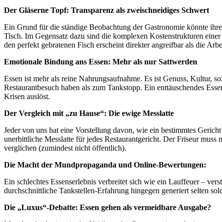
Der Gläserne Topf: Transparenz als zweischneidiges Schwert
Ein Grund für die ständige Beobachtung der Gastronomie könnte ihre 
Tisch. Im Gegensatz dazu sind die komplexen Kostenstrukturen einer 
den perfekt gebratenen Fisch erscheint direkter angreifbar als die Ar
Emotionale Bindung ans Essen: Mehr als nur Sattwerden
Essen ist mehr als reine Nahrungsaufnahme. Es ist Genuss, Kultur, s
Restaurantbesuch haben als zum Tankstopp. Ein enttäuschendes Essen 
Krisen auslöst.
Der Vergleich mit „zu Hause“: Die ewige Messlatte
Jeder von uns hat eine Vorstellung davon, wie ein bestimmtes Gericht 
unerbittliche Messlatte für jedes Restaurantgericht. Der Friseur mus
verglichen (zumindest nicht öffentlich).
Die Macht der Mundpropaganda und Online-Bewertungen:
Ein schlechtes Essenserlebnis verbreitet sich wie ein Lauffeuer – ver
durchschnittliche Tankstellen-Erfahrung hingegen generiert selten so
Die „Luxus“-Debatte: Essen gehen als vermeidbare Ausgabe?