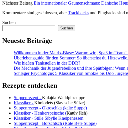
Nächster Beitrag
Ein internationaler Gaumenschmaus: Dänische Høn
Kommentare sind geschlossen, aber
Trackbacks
und Pingbacks sind m
Sidebar
Suchen
Suchen
Neueste Beiträge
Willkommen in der Matrix-Blase: Warum wir „Spaß im Team“ h
Überlebensguide für den Sommer: So überstehst du Hitzewell
Wie hießen Tankstellen in der DDR?
Die Mechanik der Jugendrebellion und ihre Spätfolgen: Wenn 
Schlager-Psychologie: 5 Klassiker von Smokie bis Udo Jürgens,
Rezepte entdecken
Suppenrezept -
Kulajda Waildpilzsuppe
Klassiker -
Kholodets (Slavische Sülze)
Suppenrezept - Okroschka (kalte Suppe)
Klassiker - Henkerspeitsche (
Katův šleh
)
Klassiker - Stille Sibylle Kneipenessen
Suppenrezept - Borschtsch (Rote Bete Suppe)