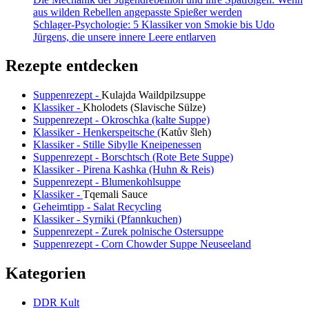
aus wilden Rebellen angepasste Spießer werden
Schlager-Psychologie: 5 Klassiker von Smokie bis Udo
Jürgens, die unsere innere Leere entlarven
Rezepte entdecken
Suppenrezept -
Kulajda Waildpilzsuppe
Klassiker -
Kholodets (Slavische Sülze)
Suppenrezept - Okroschka (kalte Suppe)
Klassiker - Henkerspeitsche (
Katův šleh
)
Klassiker - Stille Sibylle Kneipenessen
Suppenrezept - Borschtsch (Rote Bete Suppe)
Klassiker - Pirena Kashka (Huhn & Reis)
Suppenrezept - Blumenkohlsuppe
Klassiker -
Tqemali Sauce
Geheimtipp - Salat Recycling
Klassiker - Syrniki (Pfannkuchen)
Suppenrezept - Zurek polnische Ostersuppe
Suppenrezept - Corn Chowder Suppe Neuseeland
Kategorien
DDR Kult