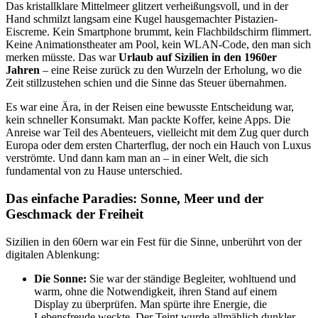
Das kristallklare Mittelmeer glitzert verheißungsvoll, und in der
Hand schmilzt langsam eine Kugel hausgemachter Pistazien-
Eiscreme. Kein Smartphone brummt, kein Flachbildschirm flimmert.
Keine Animationstheater am Pool, kein WLAN-Code, den man sich
merken müsste. Das war
Urlaub auf Sizilien in den 1960er
Jahren
– eine Reise zurück zu den Wurzeln der Erholung, wo die
Zeit stillzustehen schien und die Sinne das Steuer übernahmen.
Es war eine Ära, in der Reisen eine bewusste Entscheidung war,
kein schneller Konsumakt. Man packte Koffer, keine Apps. Die
Anreise war Teil des Abenteuers, vielleicht mit dem Zug quer durch
Europa oder dem ersten Charterflug, der noch ein Hauch von Luxus
verströmte. Und dann kam man an – in einer Welt, die sich
fundamental von zu Hause unterschied.
Das einfache Paradies: Sonne, Meer und der
Geschmack der Freiheit
Sizilien in den 60ern war ein Fest für die Sinne, unberührt von der
digitalen Ablenkung:
Die Sonne:
Sie war der ständige Begleiter, wohltuend und
warm, ohne die Notwendigkeit, ihren Stand auf einem
Display zu überprüfen. Man spürte ihre Energie, die
Lebensfreude weckte. Der Teint wurde allmählich dunkler,