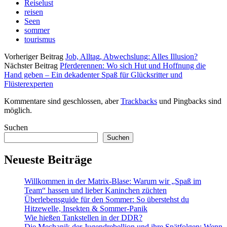
Reiselust
reisen
Seen
sommer
tourismus
Vorheriger Beitrag
Job, Alltag, Abwechslung: Alles Illusion?
Nächster Beitrag
Pferderennen: Wo sich Hut und Hoffnung die
Hand geben – Ein dekadenter Spaß für Glücksritter und
Flüsterexperten
Kommentare sind geschlossen, aber
Trackbacks
und Pingbacks sind
möglich.
Sidebar
Suchen
Suchen
Neueste Beiträge
Willkommen in der Matrix-Blase: Warum wir „Spaß im
Team“ hassen und lieber Kaninchen züchten
Überlebensguide für den Sommer: So überstehst du
Hitzewelle, Insekten & Sommer-Panik
Wie hießen Tankstellen in der DDR?
Die Mechanik der Jugendrebellion und ihre Spätfolgen: Wenn