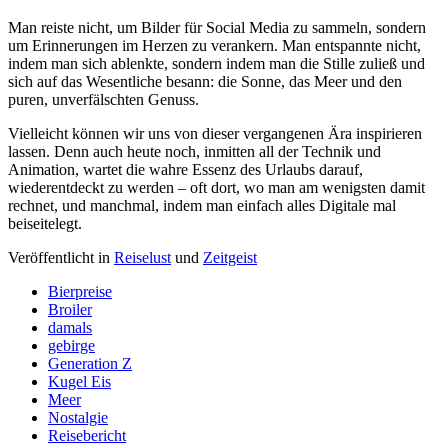
Man reiste nicht, um Bilder für Social Media zu sammeln, sondern
um Erinnerungen im Herzen zu verankern. Man entspannte nicht,
indem man sich ablenkte, sondern indem man die Stille zuließ und
sich auf das Wesentliche besann: die Sonne, das Meer und den
puren, unverfälschten Genuss.
Vielleicht können wir uns von dieser vergangenen Ära inspirieren
lassen. Denn auch heute noch, inmitten all der Technik und
Animation, wartet die wahre Essenz des Urlaubs darauf,
wiederentdeckt zu werden – oft dort, wo man am wenigsten damit
rechnet, und manchmal, indem man einfach alles Digitale mal
beiseitelegt.
Veröffentlicht in
Reiselust
und
Zeitgeist
Bierpreise
Broiler
damals
gebirge
Generation Z
Kugel Eis
Meer
Nostalgie
Reisebericht