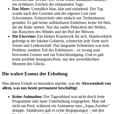
ein sichtbares Zeichen der entspannten Tage.
Das Meer:
Unendlich blau, klar und einladend. Der Tag
wurde nach den Gezeiten und der eigenen Lust zum
Schwimmen, Schnorcheln oder einfach nur Treibenlassen
gestaltet. Es gab keine aufblasbaren Einhörner, keine Jet-Skis,
die die Ruhe störten. Nur das sanfte Plätschern der Wellen,
das Rauschen des Windes und der Ruf der Möwen.
Die Eiscreme:
Ein kleines Kunstwerk für sich. Handwerklich
gefertigt in der lokalen Gelateria, schmeckte jede Sorte nach
Sonne und Leidenschaft. Das langsame Schmelzen war kein
Problem, sondern Teil des Erlebnisses – es zwang zum
bewussten Genuss und zur Entschleunigung. Und es gab
keine perfekte Instagram-Pose, nur den unverfälschten
Moment des Glücks.
Die wahre Essenz der Erholung
Was diesen Urlaub so besonders machte, war die
Abwesenheit von
allem, was uns heute permanent beschäftigt
:
Keine Animation:
Der Tagesablauf war nicht durch feste
Programme oder laute Unterhaltung vorgegeben. Man saß
nicht am Pool, während ein Animateur zum „Aqua-Aerobic“
drängte. Stattdessen gab es echte Begegnungen – mit den