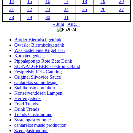
14
15
16
17
18
19
20
21
22
23
24
25
26
27
28
29
30
31
« Juni
Aug. »
Birkler Biermischgetränk
Qwasler Biermischgetränk
Was kostet eine Kugel Eis?
Karpatengedeck
Pippalapongo Rote Bete Drink
SIGNALGEBER Elektronik Band
Festpreisbuffet - Catering
Original Slivovice Sauce
cantarelos sounddesign
Stahlkunstmanufaktur
Konservendosen Lampen
Herrengedeck
Food Trends
Drink Trends
Trends Gastronomie
Systemgastronomie
cantarelos music production
Szenegastronomie