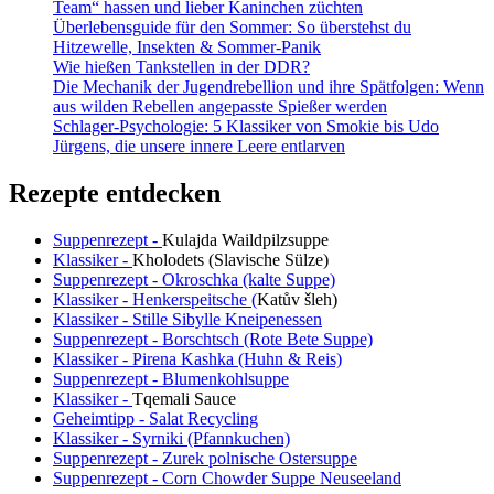
Team“ hassen und lieber Kaninchen züchten
Überlebensguide für den Sommer: So überstehst du
Hitzewelle, Insekten & Sommer-Panik
Wie hießen Tankstellen in der DDR?
Die Mechanik der Jugendrebellion und ihre Spätfolgen: Wenn
aus wilden Rebellen angepasste Spießer werden
Schlager-Psychologie: 5 Klassiker von Smokie bis Udo
Jürgens, die unsere innere Leere entlarven
Rezepte entdecken
Suppenrezept -
Kulajda Waildpilzsuppe
Klassiker -
Kholodets (Slavische Sülze)
Suppenrezept - Okroschka (kalte Suppe)
Klassiker - Henkerspeitsche (
Katův šleh
)
Klassiker - Stille Sibylle Kneipenessen
Suppenrezept - Borschtsch (Rote Bete Suppe)
Klassiker - Pirena Kashka (Huhn & Reis)
Suppenrezept - Blumenkohlsuppe
Klassiker -
Tqemali Sauce
Geheimtipp - Salat Recycling
Klassiker - Syrniki (Pfannkuchen)
Suppenrezept - Zurek polnische Ostersuppe
Suppenrezept - Corn Chowder Suppe Neuseeland