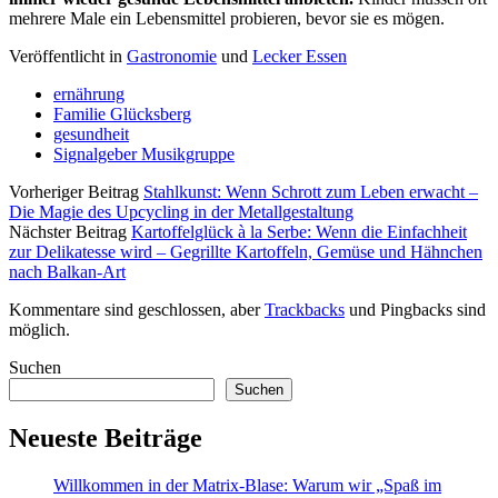
mehrere Male ein Lebensmittel probieren, bevor sie es mögen.
Veröffentlicht in
Gastronomie
und
Lecker Essen
ernährung
Familie Glücksberg
gesundheit
Signalgeber Musikgruppe
Vorheriger Beitrag
Stahlkunst: Wenn Schrott zum Leben erwacht –
Die Magie des Upcycling in der Metallgestaltung
Nächster Beitrag
Kartoffelglück à la Serbe: Wenn die Einfachheit
zur Delikatesse wird – Gegrillte Kartoffeln, Gemüse und Hähnchen
nach Balkan-Art
Kommentare sind geschlossen, aber
Trackbacks
und Pingbacks sind
möglich.
Sidebar
Suchen
Suchen
Neueste Beiträge
Willkommen in der Matrix-Blase: Warum wir „Spaß im