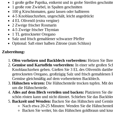
1 große gelbe Paprika, entkernt und in grobe Streifen geschnitt
1 große rote Zwiebel, in Spalten geschnitten
100 g Kirschtomaten, ganz lassen oder halbieren
4-5 Knoblauchzehen, ungeschält, leicht angedrückt
4 EL Olivenöl (extra vergine)
2 Zweige frischer Rosmarin
4-5 Zweige frischer Thymian
1 TL getrockneter Oregano
Salz und frisch gemahlener schwarzer Pfeffer
Optional: Saft einer halben Zitrone (zum Schluss)
Zubereitung:
Ofen vorheizen und Backblech vorbereiten:
Heizen Sie Ihr
Gemüse und Kartoffeln vorbereiten:
In einer sehr großen Sch
Knoblauchzehen geben. Gießen Sie 3 EL des Olivenöls darübe
getrockneten Oregano, großzügig Salz und frisch gemahlenen Pf
Gemüse gleichmäßig auf dem vorbereiteten Backblech.
Hähnchen würzen:
Die Hähnchenteile trocken tupfen. Mit dem
um die Hähnchenteile.
Alles auf dem Blech verteilen und backen:
Platzieren Sie di
schön rösten kann und nicht dünstet. Schieben Sie das Backble
Backzeit und Wenden:
Backen Sie das Hähnchen und Gemüse
Nach etwa 20-25 Minuten: Wenden Sie die Hähnchenteile
Backen Sie weiter, bis das Hähnchen goldbraun und knusp