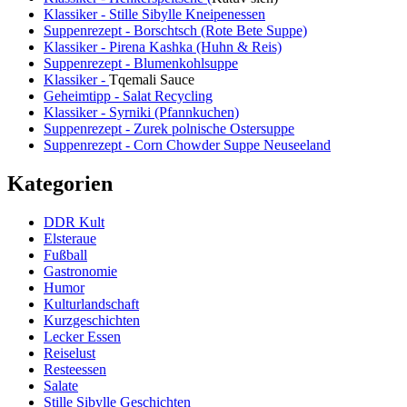
Klassiker - Stille Sibylle Kneipenessen
Suppenrezept - Borschtsch (Rote Bete Suppe)
Klassiker - Pirena Kashka (Huhn & Reis)
Suppenrezept - Blumenkohlsuppe
Klassiker -
Tqemali Sauce
Geheimtipp - Salat Recycling
Klassiker - Syrniki (Pfannkuchen)
Suppenrezept - Zurek polnische Ostersuppe
Suppenrezept - Corn Chowder Suppe Neuseeland
Kategorien
DDR Kult
Elsteraue
Fußball
Gastronomie
Humor
Kulturlandschaft
Kurzgeschichten
Lecker Essen
Reiselust
Resteessen
Salate
Stille Sibylle Geschichten