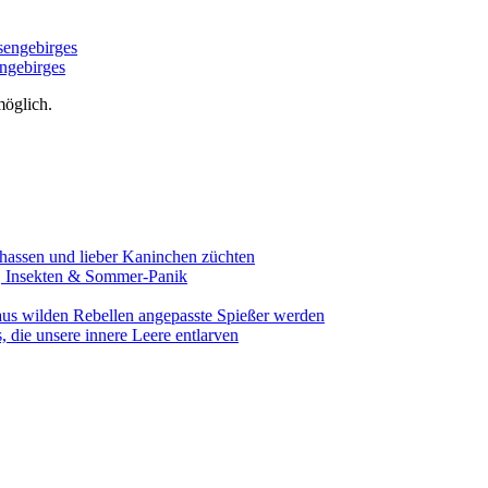
esengebirges
engebirges
öglich.
assen und lieber Kaninchen züchten
e, Insekten & Sommer-Panik
aus wilden Rebellen angepasste Spießer werden
 die unsere innere Leere entlarven