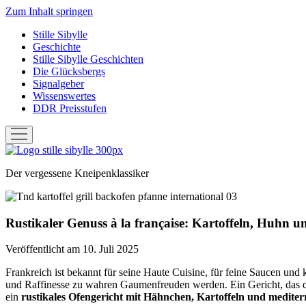
Zum Inhalt springen
Stille Sibylle
Geschichte
Stille Sibylle Geschichten
Die Glücksbergs
Signalgeber
Wissenswertes
DDR Preisstufen
Menü
öffnen
Stille
Sibylle
Der vergessene Kneipenklassiker
Rustikaler Genuss à la française: Kartoffeln, Huhn u
Veröffentlicht am 10. Juli 2025
Frankreich ist bekannt für seine Haute Cuisine, für feine Saucen und
und Raffinesse zu wahren Gaumenfreuden werden. Ein Gericht, das die
ein
rustikales Ofengericht mit Hähnchen, Kartoffeln und medit