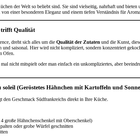
chen der Welt so beliebt sind. Sie sind vielseitig, nahrhaft und bieten
von einer besonderen Eleganz und einem tiefen Verständnis für Aroma
rifft Qualität
nce, dreht sich alles um die
Qualität der Zutaten
und die Kunst, die
ch und saisonal. Hier wird nicht kompliziert, sondern konzentriert ge
m Ofen.
r mal nicht mitspielt oder man einfach ein unkompliziertes, aber beein
du soleil (Geröstetes Hähnchen mit Kartoffeln und Son
ngt den Geschmack Südfrankreichs direkt in Ihre Küche.
der 4 große Hähnchenschenkel mit Oberschenkel)
palten oder grobe Würfel geschnitten
tten