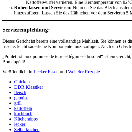
Kartoffelwürfel variieren. Eine Kerntemperatur von 82°C 
Ruhen lassen und Servieren:
Nehmen Sie das Blech aus dem O
hinzuzufügen. Lassen Sie das Hähnchen vor dem Servieren 5 Mi
Servierempfehlung:
Dieses Gericht ist bereits eine vollständige Mahlzeit. Sie können es d
frische, leicht säuerliche Komponente hinzuzufügen. Auch ein Glas 
„Poulet rôti aux pommes de terre et légumes du soleil“ ist ein Gerich
Bon appétit!
Veröffentlicht in
Lecker Essen
und
Welt der Rezepte
Chicken
DDR Klassiker
fleisch
gemüse
grill
kartoffeln
kochbuch
Küchentipps
lecker
Selberkochen