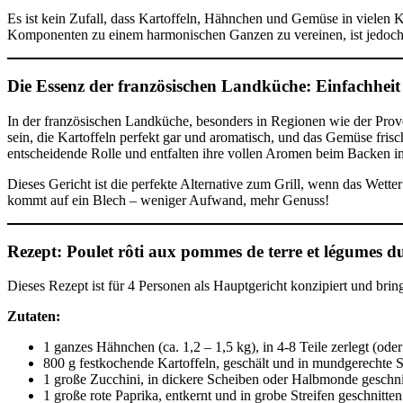
Es ist kein Zufall, dass Kartoffeln, Hähnchen und Gemüse in vielen Kü
Komponenten zu einem harmonischen Ganzen zu vereinen, ist jedoch 
Die Essenz der französischen Landküche: Einfachheit t
In der französischen Landküche, besonders in Regionen wie der Prove
sein, die Kartoffeln perfekt gar und aromatisch, und das Gemüse fris
entscheidende Rolle und entfalten ihre vollen Aromen beim Backen i
Dieses Gericht ist die perfekte Alternative zum Grill, wenn das Wette
kommt auf ein Blech – weniger Aufwand, mehr Genuss!
Rezept: Poulet rôti aux pommes de terre et légumes 
Dieses Rezept ist für 4 Personen als Hauptgericht konzipiert und bri
Zutaten:
1 ganzes Hähnchen (ca. 1,2 – 1,5 kg), in 4-8 Teile zerlegt (o
800 g festkochende Kartoffeln, geschält und in mundgerechte S
1 große Zucchini, in dickere Scheiben oder Halbmonde geschni
1 große rote Paprika, entkernt und in grobe Streifen geschnitten