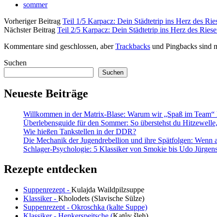
sommer
Vorheriger Beitrag
Teil 1/5 Karpacz: Dein Städtetrip ins Herz des Ri
Nächster Beitrag
Teil 2/5 Karpacz: Dein Städtetrip ins Herz des Ries
Kommentare sind geschlossen, aber
Trackbacks
und Pingbacks sind m
Sidebar
Suchen
Suchen
Neueste Beiträge
Willkommen in der Matrix-Blase: Warum wir „Spaß im Team“ h
Überlebensguide für den Sommer: So überstehst du Hitzewell
Wie hießen Tankstellen in der DDR?
Die Mechanik der Jugendrebellion und ihre Spätfolgen: Wenn 
Schlager-Psychologie: 5 Klassiker von Smokie bis Udo Jürgens,
Rezepte entdecken
Suppenrezept -
Kulajda Waildpilzsuppe
Klassiker -
Kholodets (Slavische Sülze)
Suppenrezept - Okroschka (kalte Suppe)
Klassiker - Henkerspeitsche (
Katův šleh
)