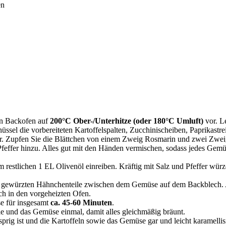
en
en Backofen auf
200°C Ober-/Unterhitze (oder 180°C Umluft)
vor. L
üssel die vorbereiteten Kartoffelspalten, Zucchinischeiben, Paprikast
r. Zupfen Sie die Blättchen von einem Zweig Rosmarin und zwei Zwei
effer hinzu. Alles gut mit den Händen vermischen, sodass jedes Gemüs
 restlichen 1 EL Olivenöl einreiben. Kräftig mit Salz und Pfeffer wü
e gewürzten Hähnchenteile zwischen dem Gemüse auf dem Backblech. Ach
ch in den vorgeheizten Ofen.
 für insgesamt
ca. 45-60 Minuten
.
 und das Gemüse einmal, damit alles gleichmäßig bräunt.
rig ist und die Kartoffeln sowie das Gemüse gar und leicht karamellis