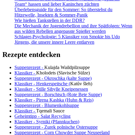
Team“ hassen und lieber Kaninchen züchten
Überlebensguide für den Sommer: So überstehst du
Hitzewelle, Insekten & Sommer-Panik
Wie hießen Tankstellen in der DDR?
Die Mechanik der Jugendrebellion und ihre Spätfolgen: Wenn
aus wilden Rebellen angepasste Spießer werden
Schlager-Psychologie: 5 Klassiker von Smokie bis Udo
Jürgens, die unsere innere Leere entlarven
Rezepte entdecken
Suppenrezept -
Kulajda Waildpilzsuppe
Klassiker -
Kholodets (Slavische Sülze)
Suppenrezept - Okroschka (kalte Suppe)
Klassiker - Henkerspeitsche (
Katův šleh
)
Klassiker - Stille Sibylle Kneipenessen
Suppenrezept - Borschtsch (Rote Bete Suppe)
Klassiker - Pirena Kashka (Huhn & Reis)
Suppenrezept - Blumenkohlsuppe
Klassiker -
Tqemali Sauce
Geheimtipp - Salat Recycling
Klassiker - Syrniki (Pfannkuchen)
Suppenrezept - Zurek polnische Ostersuppe
Suppenrezept - Corn Chowder Suppe Neuseeland