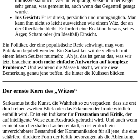
unmissverständlich. Wer ihn empfängt, versteht in der Regel
sehr genau, was gemeint ist, auch wenn das Gegenteil gesagt
wurde.
Ins Gesicht:
Er ist direkt, persönlich und unumgänglich. Man
kann ihm nicht so leicht ausweichen wie einem Witz, der an
der Oberfläche bleibt. Er fordert eine Reaktion heraus, sei es
Ärger, Scham oder (im Idealfall) Einsicht.
Ein Politiker, der eine populistische Rede schwingt, mag vom
Publikum bejubelt werden. Ein Sarkastiker würde vielleicht mit
einem leisen Seufzer murmeln: „Ah ja, das ist genau das, was wir
jetzt brauchen:
noch mehr einfache Antworten auf komplexe
Probleme.
“ Und während die Masse klatscht, würde diese
Bemerkung genau jene treffen, die hinter die Kulissen blicken.
Der ernste Kern des „Witzes“
Sarkasmus ist die Kunst, die Wahrheit so zu verpacken, dass sie erst
durch einen zweiten Blick oder das Erkennen der Ironie wirklich
enthüllt wird. Er ist ein Indikator für
Frustration und Kritik
, der
auf intelligente Weise zum Ausdruck gebracht wird. Und auch wenn
er nicht zum herzhaften Lachen einlädt, so ist er doch ein
unverzichtbarer Bestandteil der Kommunikation für all jene, die eine
schärfere, direktere Form der Kritik bevorzugen als die Ablenkung