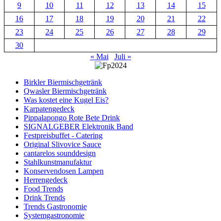
9
10
11
12
13
14
15
16
17
18
19
20
21
22
23
24
25
26
27
28
29
30
« Mai
Juli »
Birkler Biermischgetränk
Qwasler Biermischgetränk
Was kostet eine Kugel Eis?
Karpatengedeck
Pippalapongo Rote Bete Drink
SIGNALGEBER Elektronik Band
Festpreisbuffet - Catering
Original Slivovice Sauce
cantarelos sounddesign
Stahlkunstmanufaktur
Konservendosen Lampen
Herrengedeck
Food Trends
Drink Trends
Trends Gastronomie
Systemgastronomie