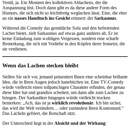
Ventil, ja. Ein Moment des kollektiven Ablachens, der die
Anspannung löst. Doch dann gibt es da diese andere Form des
Humors, die sich nicht so leichtfertig weglachen lässt. Eine, die eher
an ein
nasses Handtuch ins Gesicht
erinnert: der
Sarkasmus
.
Während die Comedy das gemütliche Sofa und den befreienden
Lacher bietet, zielt Sarkasmus auf etwas ganz anderes ab. Er ist
keine Einladung zum wohligen Vergessen, sondern eine scharfe
Bemerkung, die sich mit Vorliebe in den Köpfen derer festsetzt, die
sie verdienen.
Wenn das Lachen stecken bleibt
Stellen Sie sich vor, jemand präsentiert Ihnen eine scheinbar brillante
Idee, die in Ihren Augen jedoch hanebüchen ist. Eine TV-Comedy
würde vielleicht einen tollpatschigen Charakter erfinden, der genau
diese Idee hat und grandios scheitert, um dann alle zum Lachen zu
bringen. Der Sarkastiker hingegen würde vielleicht trocken
bemerken: „Ach, das ist ja
wirklich revolutionär
. Ich bin sicher,
das wird die Welt verändern… oder zumindest Ihren Kontostand.“
Das Lächeln gefriert, die Botschaft sitzt.
Der Unterschied liegt in der
Absicht und der Wirkung
: