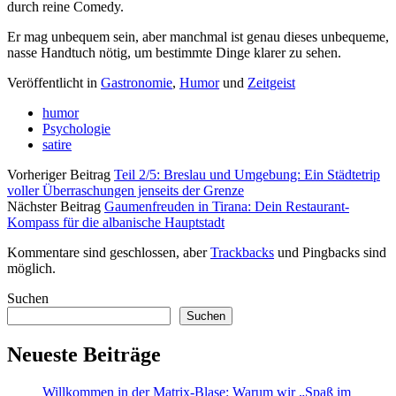
durch reine Comedy.
Er mag unbequem sein, aber manchmal ist genau dieses unbequeme,
nasse Handtuch nötig, um bestimmte Dinge klarer zu sehen.
Veröffentlicht in
Gastronomie
,
Humor
und
Zeitgeist
humor
Psychologie
satire
Vorheriger Beitrag
Teil 2/5: Breslau und Umgebung: Ein Städtetrip
voller Überraschungen jenseits der Grenze
Nächster Beitrag
Gaumenfreuden in Tirana: Dein Restaurant-
Kompass für die albanische Hauptstadt
Kommentare sind geschlossen, aber
Trackbacks
und Pingbacks sind
möglich.
Sidebar
Suchen
Suchen
Neueste Beiträge
Willkommen in der Matrix-Blase: Warum wir „Spaß im