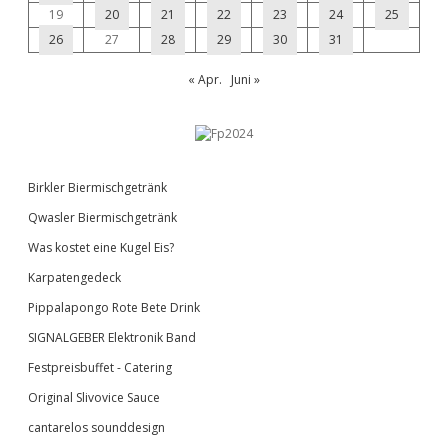
19
20
21
22
23
24
25
26
27
28
29
30
31
« Apr.
Juni »
Birkler Biermischgetränk
Qwasler Biermischgetränk
Was kostet eine Kugel Eis?
Karpatengedeck
Pippalapongo Rote Bete Drink
SIGNALGEBER Elektronik Band
Festpreisbuffet - Catering
Original Slivovice Sauce
cantarelos sounddesign