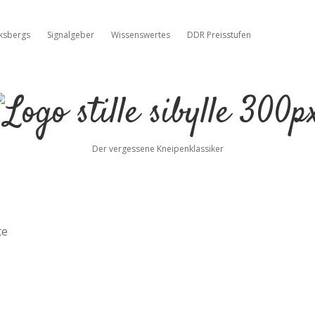
cksbergs
Signalgeber
Wissenswertes
DDR Preisstufen
Stille
Sibylle
Der vergessene Kneipenklassiker