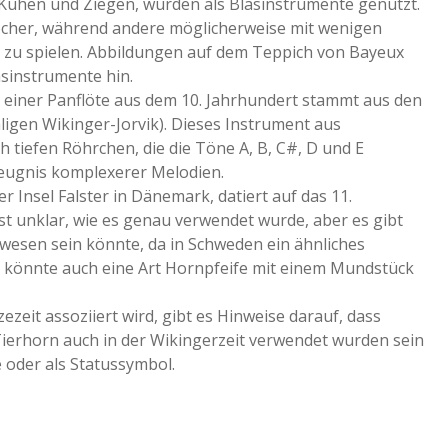
Kühen und Ziegen, wurden als Blasinstrumente genutzt.
löcher, während andere möglicherweise mit wenigen
 zu spielen. Abbildungen auf dem Teppich von Bayeux
sinstrumente hin.
einer Panflöte aus dem 10. Jahrhundert stammt aus den
gen Wikinger-Jorvik). Dieses Instrument aus
 tiefen Röhrchen, die die Töne A, B, C#, D und E
Zeugnis komplexerer Melodien.
r Insel Falster in Dänemark, datiert auf das 11.
ist unklar, wie es genau verwendet wurde, aber es gibt
ewesen sein könnte, da in Schweden ein ähnliches
 könnte auch eine Art Hornpfeife mit einem Mundstück
zeit assoziiert wird, gibt es Hinweise darauf, dass
Tierhorn auch in der Wikingerzeit verwendet wurden sein
 oder als Statussymbol.