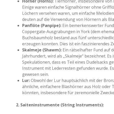
Hörner (Horns):
Tierhörner, insbesondere von 
Einige waren einfache Signalhörner ohne Griff
Löchern versehen waren, um einfache Melodien
deuten auf die Verwendung von Hörnern als Bla
Panflöte (Panpipe):
Ein bemerkenswerter Fund 
Coppergate-Ausgrabungen in York (dem ehemali
Buchsbaumholz bestand aus fünf unterschiedlich
erzeugen konnten. Dies ist ein faszinierendes 
Skalmeje (Shawm):
Ein rätselhafter Fund auf de
Jahrhundert, wird als „Skalmeje“ bezeichnet. Es 
Spekulationen, dass es Teil eines Dudelsacks g
Instrument mit Lederresten gefunden wurde. Es
gewesen sein.
Lur:
Obwohl der Lur hauptsächlich mit der Bronze
ähnliche, einfachere Blashörner aus Holz oder 
könnten, insbesondere für zeremonielle Zwecke
2. Saiteninstrumente (String Instruments):