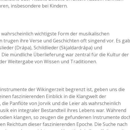
ren, insbesondere bei Kindern.
 wahrscheinlich wichtigste Form der musikalischen
n trugen ihre Verse und Geschichten oft singend vor. Es ga
eder (Drápa), Schildlieder (Skjaldardrápa) und
 Die mündliche Überlieferung war zentral für die Kultur der
i der Weitergabe von Wissen und Traditionen.
instrumente der Wikingerzeit begrenzt ist, geben uns die
inen faszinierenden Einblick in die Klangwelt der
ie Panflöte von Jorvik und die Leier als wahrscheinlich
sik ein integraler Bestandteil ihres Lebens war. Während
Melodien klangen, so zeugen die gefundenen Instrumente doc
llen Reichtum dieser faszinierenden Epoche. Die Suche nach