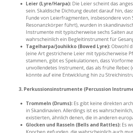
Leier (Lyre/Harpa):
Die Leier scheint das ange
sein. Skaldische Dichtung deutet darauf hin, das
Funde von Leierfragmenten, insbesondere von St
Resonanzkörper führt), wurden in skandinavis
Instrumente mit typischerweise sechs Saiten aus
wahrscheinlich ein Begleitinstrument für Gesan
Tagelharpa/Jouhikko (Bowed Lyre):
Obwohl di
(eine Art gestrichene Leier mit typischerweise P
stammen, gibt es Spekulationen, dass Vorformen
unvollendetes Instrument, das als frühe Rebec (
könnte auf eine Entwicklung hin zu Streichinst
3. Perkussionsinstrumente (Percussion Instrume
Trommeln (Drums):
Es gibt keine direkten ar
in Skandinavien. Allerdings ist es wahrscheinl
existierten, ähnlich denen, die in anderen eur
Glocken und Rasseln (Bells and Rattles):
Es wu
Knochen gefunden, die wahrscheinlich auch musi