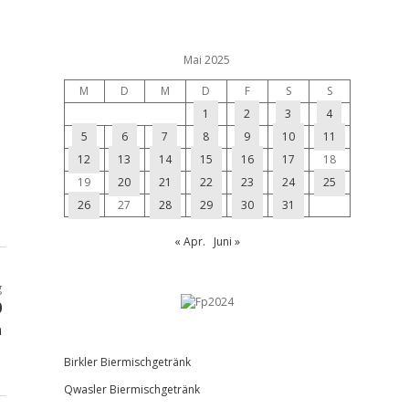
Mai 2025
M
D
M
D
F
S
S
1
2
3
4
5
6
7
8
9
10
11
12
13
14
15
16
17
18
19
20
21
22
23
24
25
26
27
28
29
30
31
« Apr.
Juni »
g
0
n
Birkler Biermischgetränk
Qwasler Biermischgetränk