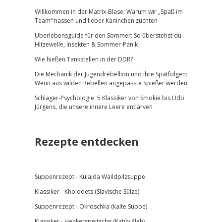
Willkommen in der Matrix-Blase: Warum wir „Spaß im
Team“ hassen und lieber Kaninchen züchten
Überlebensguide für den Sommer: So überstehst du
Hitzewelle, Insekten & Sommer-Panik
Wie hießen Tankstellen in der DDR?
Die Mechanik der Jugendrebellion und ihre Spätfolgen:
Wenn aus wilden Rebellen angepasste Spießer werden
Schlager-Psychologie: 5 Klassiker von Smokie bis Udo
Jürgens, die unsere innere Leere entlarven
Rezepte entdecken
Suppenrezept -
Kulajda Waildpilzsuppe
Klassiker -
Kholodets (Slavische Sülze)
Suppenrezept - Okroschka (kalte Suppe)
Klassiker - Henkerspeitsche (
Katův šleh
)