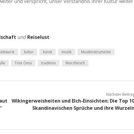
eiter und verspricht, unser Verständnis ihrer Kultur weiter
dschaft
und
Reiselust
Kettwurst
kultur
kunst
musik
Musikinstrumente
ylle
Tote Oma
tradition
Würzfleisch
Nächster Beitra
aut
Wikingerweisheiten und Elch-Einsichten: Die Top 1
“
Skandinavischen Sprüche und ihre Wurzel