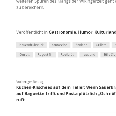
weiteren Spuren des Klangs der Wikingerzeit geht w
zu bereichern.
Veröffentlicht in
Gastronomie
,
Humor
,
Kulturlan
bauernfrühstück
cantarelos
finnland
Grilleta
Omlett
Ragout fin
Rostbrätl
russland
Stille Sib
Vorheriger Beitrag
Küchen-Klischees auf dem Teller: Wenn Sauerkr
auf Baguette trifft und Pasta plötzlich „Och nö!
ruft