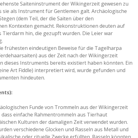
sehenste Saiteninstrument der Wikingerzeit gewesen zu
s sie als Instrument für Gentlemen galt. Archäologische
egen (dem Teil, der die Saiten über den
chen Kontexten gemacht. Rekonstruktionen deuten auf
 Tierdarm hin, die gezupft wurden. Die Leier war
g.
e frühesten eindeutigen Beweise für die Tagelharpa
ferdehaarsaiten) aus der Zeit nach der Wikingerzeit
 dieses Instruments bereits existiert haben könnten. Ein
eine Art Fiddle) interpretiert wird, wurde gefunden und
rumenten hindeuten.
nts):
chäologischen Funde von Trommeln aus der Wikingerzeit
ich, dass einfache Rahmentrommeln aus Tierhaut
opäischen Kulturen der damaligen Zeit verwendet wurden.
rden verschiedene Glocken und Rasseln aus Metall und
kalische oder rituelle Zwecke erfüllten. Rasseln könnten