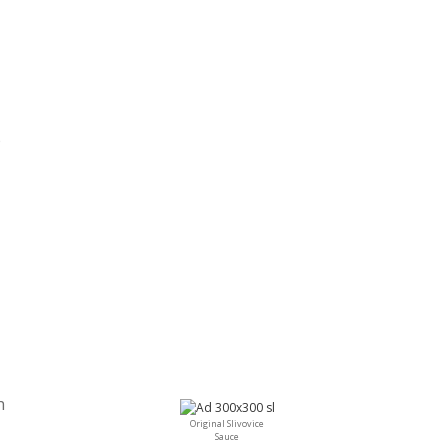
b
h
Original Slivovice
Sauce