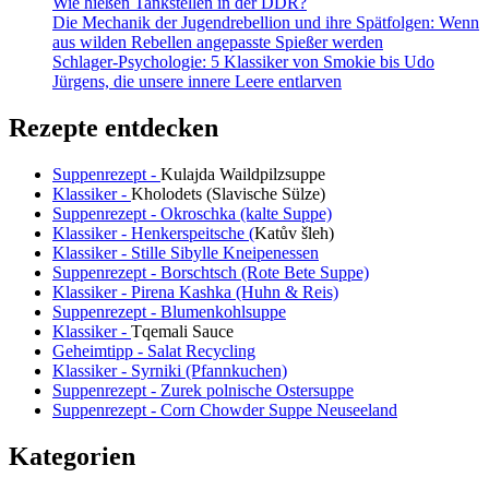
Wie hießen Tankstellen in der DDR?
Die Mechanik der Jugendrebellion und ihre Spätfolgen: Wenn
aus wilden Rebellen angepasste Spießer werden
Schlager-Psychologie: 5 Klassiker von Smokie bis Udo
Jürgens, die unsere innere Leere entlarven
Rezepte entdecken
Suppenrezept -
Kulajda Waildpilzsuppe
Klassiker -
Kholodets (Slavische Sülze)
Suppenrezept - Okroschka (kalte Suppe)
Klassiker - Henkerspeitsche (
Katův šleh
)
Klassiker - Stille Sibylle Kneipenessen
Suppenrezept - Borschtsch (Rote Bete Suppe)
Klassiker - Pirena Kashka (Huhn & Reis)
Suppenrezept - Blumenkohlsuppe
Klassiker -
Tqemali Sauce
Geheimtipp - Salat Recycling
Klassiker - Syrniki (Pfannkuchen)
Suppenrezept - Zurek polnische Ostersuppe
Suppenrezept - Corn Chowder Suppe Neuseeland
Kategorien