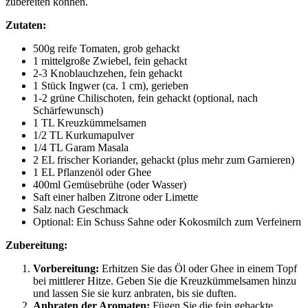
zubereiten können.
Zutaten:
500g reife Tomaten, grob gehackt
1 mittelgroße Zwiebel, fein gehackt
2-3 Knoblauchzehen, fein gehackt
1 Stück Ingwer (ca. 1 cm), gerieben
1-2 grüne Chilischoten, fein gehackt (optional, nach
Schärfewunsch)
1 TL Kreuzkümmelsamen
1/2 TL Kurkumapulver
1/4 TL Garam Masala
2 EL frischer Koriander, gehackt (plus mehr zum Garnieren)
1 EL Pflanzenöl oder Ghee
400ml Gemüsebrühe (oder Wasser)
Saft einer halben Zitrone oder Limette
Salz nach Geschmack
Optional: Ein Schuss Sahne oder Kokosmilch zum Verfeinern
Zubereitung:
Vorbereitung:
Erhitzen Sie das Öl oder Ghee in einem Topf
bei mittlerer Hitze. Geben Sie die Kreuzkümmelsamen hinzu
und lassen Sie sie kurz anbraten, bis sie duften.
Anbraten der Aromaten:
Fügen Sie die fein gehackte