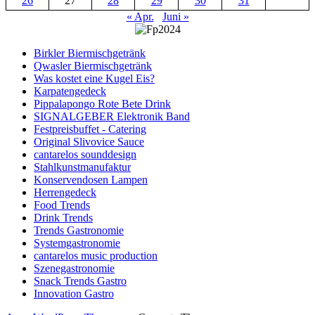
26
27
28
29
30
31
« Apr.
Juni »
Birkler Biermischgetränk
Qwasler Biermischgetränk
Was kostet eine Kugel Eis?
Karpatengedeck
Pippalapongo Rote Bete Drink
SIGNALGEBER Elektronik Band
Festpreisbuffet - Catering
Original Slivovice Sauce
cantarelos sounddesign
Stahlkunstmanufaktur
Konservendosen Lampen
Herrengedeck
Food Trends
Drink Trends
Trends Gastronomie
Systemgastronomie
cantarelos music production
Szenegastronomie
Snack Trends Gastro
Innovation Gastro