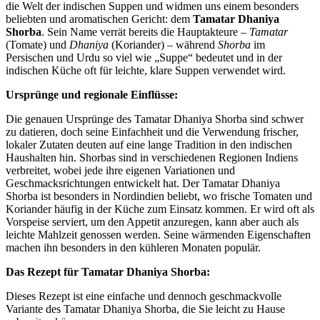
die Welt der indischen Suppen und widmen uns einem besonders
beliebten und aromatischen Gericht: dem
Tamatar Dhaniya
Shorba
. Sein Name verrät bereits die Hauptakteure –
Tamatar
(Tomate) und
Dhaniya
(Koriander) – während
Shorba
im
Persischen und Urdu so viel wie „Suppe“ bedeutet und in der
indischen Küche oft für leichte, klare Suppen verwendet wird.
Ursprünge und regionale Einflüsse:
Die genauen Ursprünge des Tamatar Dhaniya Shorba sind schwer
zu datieren, doch seine Einfachheit und die Verwendung frischer,
lokaler Zutaten deuten auf eine lange Tradition in den indischen
Haushalten hin. Shorbas sind in verschiedenen Regionen Indiens
verbreitet, wobei jede ihre eigenen Variationen und
Geschmacksrichtungen entwickelt hat. Der Tamatar Dhaniya
Shorba ist besonders in Nordindien beliebt, wo frische Tomaten und
Koriander häufig in der Küche zum Einsatz kommen. Er wird oft als
Vorspeise serviert, um den Appetit anzuregen, kann aber auch als
leichte Mahlzeit genossen werden. Seine wärmenden Eigenschaften
machen ihn besonders in den kühleren Monaten populär.
Das Rezept für Tamatar Dhaniya Shorba:
Dieses Rezept ist eine einfache und dennoch geschmackvolle
Variante des Tamatar Dhaniya Shorba, die Sie leicht zu Hause