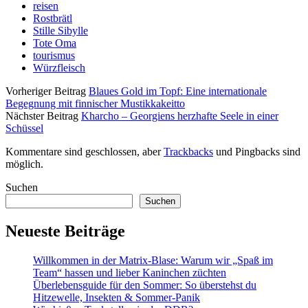
reisen
Rostbrätl
Stille Sibylle
Tote Oma
tourismus
Würzfleisch
Vorheriger Beitrag
Blaues Gold im Topf: Eine internationale
Begegnung mit finnischer Mustikkakeitto
Nächster Beitrag
Kharcho – Georgiens herzhafte Seele in einer
Schüssel
Kommentare sind geschlossen, aber
Trackbacks
und Pingbacks sind
möglich.
Sidebar
Suchen
Suchen
Neueste Beiträge
Willkommen in der Matrix-Blase: Warum wir „Spaß im
Team“ hassen und lieber Kaninchen züchten
Überlebensguide für den Sommer: So überstehst du
Hitzewelle, Insekten & Sommer-Panik