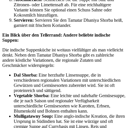
Zitronen- oder Limettensaft ab. Für eine reichhaltigere
Variante können Sie optional einen Schuss Sahne oder
Kokosmilch hinzufügen.
Servieren:
Servieren Sie den Tamatar Dhaniya Shorba heiß,
garniert mit frischem Koriander.
Ein Blick über den Tellerrand: Andere beliebte indische
Suppen:
Die indische Suppenküche ist weitaus vielfältiger als man vielleicht
denkt. Neben dem Tamatar Dhaniya Shorba gibt es zahlreiche
andere köstliche Variationen, die regionale Zutaten und
Geschmäcker widerspiegeln:
Dal Shorba:
Eine herzhafte Linsensuppe, die in
verschiedenen regionalen Variationen mit unterschiedlichen
Gewürzen und Gemüsesorten zubereitet wird. Sie ist oft
proteinreich und sättigend.
Vegetable Shorba:
Eine leichte und nahrhafte Gemüsesuppe,
die je nach Saison und regionaler Verfügbarkeit
unterschiedliche Gemüsesorten wie Karotten, Erbsen,
Blumenkohl und Bohnen enthalten kann.
Mulligatawny Soup:
Eine anglo-indische Kreation, die ihren
Ursprung in Südindien hat. Sie ist eine würzige und oft
cremige Suppe auf Currybasis mit Linsen, Reis und