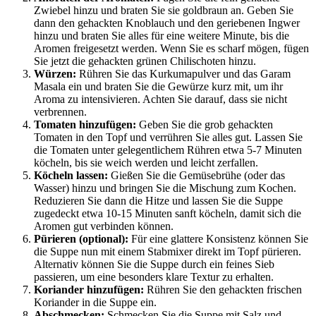
Zwiebel hinzu und braten Sie sie goldbraun an. Geben Sie
dann den gehackten Knoblauch und den geriebenen Ingwer
hinzu und braten Sie alles für eine weitere Minute, bis die
Aromen freigesetzt werden. Wenn Sie es scharf mögen, fügen
Sie jetzt die gehackten grünen Chilischoten hinzu.
Würzen:
Rühren Sie das Kurkumapulver und das Garam
Masala ein und braten Sie die Gewürze kurz mit, um ihr
Aroma zu intensivieren. Achten Sie darauf, dass sie nicht
verbrennen.
Tomaten hinzufügen:
Geben Sie die grob gehackten
Tomaten in den Topf und verrühren Sie alles gut. Lassen Sie
die Tomaten unter gelegentlichem Rühren etwa 5-7 Minuten
köcheln, bis sie weich werden und leicht zerfallen.
Köcheln lassen:
Gießen Sie die Gemüsebrühe (oder das
Wasser) hinzu und bringen Sie die Mischung zum Kochen.
Reduzieren Sie dann die Hitze und lassen Sie die Suppe
zugedeckt etwa 10-15 Minuten sanft köcheln, damit sich die
Aromen gut verbinden können.
Pürieren (optional):
Für eine glattere Konsistenz können Sie
die Suppe nun mit einem Stabmixer direkt im Topf pürieren.
Alternativ können Sie die Suppe durch ein feines Sieb
passieren, um eine besonders klare Textur zu erhalten.
Koriander hinzufügen:
Rühren Sie den gehackten frischen
Koriander in die Suppe ein.
Abschmecken:
Schmecken Sie die Suppe mit Salz und