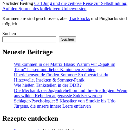
Nächster Beitrag
Carl Jung und die zeitlose Reise zur Selbstfindung:
Auf den Spuren des kollektiven Unbewussten
Kommentare sind geschlossen, aber
Trackbacks
und Pingbacks sind
möglich.
Sidebar
Suchen
Suchen
Neueste Beiträge
Willkommen in der Matrix-Blase: Warum wir „Spaß im
Team“ hassen und lieber Kaninchen züchten
Überlebensguide für den Sommer: So überstehst du
Hitzewelle, Insekten & Sommer-Panik
Wie hießen Tankstellen in der DDR?
Die Mechanik der Jugendrebellion und ihre Spätfolgen: Wenn
aus wilden Rebellen angepasste Spießer werden
Schlager-Psychologie: 5 Klassiker von Smokie bis Udo
Jürgens, die unsere innere Leere entlarven
Rezepte entdecken