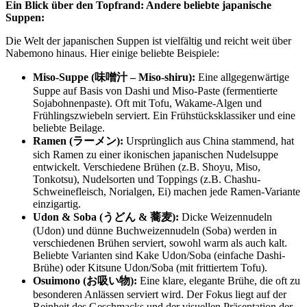
Ein Blick über den Topfrand: Andere beliebte japanische
Suppen:
Die Welt der japanischen Suppen ist vielfältig und reicht weit über
Nabemono hinaus. Hier einige beliebte Beispiele:
Miso-Suppe (味噌汁 – Miso-shiru):
Eine allgegenwärtige
Suppe auf Basis von Dashi und Miso-Paste (fermentierte
Sojabohnenpaste). Oft mit Tofu, Wakame-Algen und
Frühlingszwiebeln serviert. Ein Frühstücksklassiker und eine
beliebte Beilage.
Ramen (ラーメン):
Ursprünglich aus China stammend, hat
sich Ramen zu einer ikonischen japanischen Nudelsuppe
entwickelt. Verschiedene Brühen (z.B. Shoyu, Miso,
Tonkotsu), Nudelsorten und Toppings (z.B. Chashu-
Schweinefleisch, Norialgen, Ei) machen jede Ramen-Variante
einzigartig.
Udon & Soba (うどん & 蕎麦):
Dicke Weizennudeln
(Udon) und dünne Buchweizennudeln (Soba) werden in
verschiedenen Brühen serviert, sowohl warm als auch kalt.
Beliebte Varianten sind Kake Udon/Soba (einfache Dashi-
Brühe) oder Kitsune Udon/Soba (mit frittiertem Tofu).
Osuimono (お吸い物):
Eine klare, elegante Brühe, die oft zu
besonderen Anlässen serviert wird. Der Fokus liegt auf der
Reinheit des Geschmacks und der visuellen Präsentation der