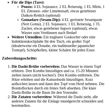
Für die Dips (Tare):
Ponzu:
4 EL Sojasauce, 2 EL Reisessig, 1 EL Mirin, 1
EL Zitronen- oder Limettensaft, etwas geriebener
Daikon-Rettich (optional)
Gomadare (Sesam-Dip):
4 EL geröstete Sesampaste
(Neri Goma), 2 EL Sojasauce, 1 EL Reisessig, 1 TL
Zucker, etwas geriebener Ingwer (optional), etwas
Wasser zum Verdünnen nach Bedarf
Weitere Utensilien:
Ein tragbarer Gaskocher oder eine
Induktionskochplatte für den Tisch, ein großer Topf
(idealerweise ein Donabe, ein traditioneller japanischer
Tontopf), Schöpfkellen, kleine Schalen für jeden Esser.
Zubereitungsschritte:
Die Dashi-Brühe vorbereiten:
Das Wasser in einem Topf
erhitzen. Den Kombu hinzufügen und ca. 15-20 Minuten
ziehen lassen (nicht kochen!). Den Kombu entfernen. Die
Hitze erhöhen und die Katsuobushi hinzufügen. Kurz
aufkochen lassen und dann den Topf vom Herd nehmen. Die
Bonitoflocken durch ein feines Sieb abseihen. Die klare
Dashi-Brühe ist die Basis für den Yosenabe.
Die Zutaten vorbereiten:
Während die Dashi zieht, alle
anderen Zutaten für die Einlage mundgerecht schneiden und
bereitstellen.