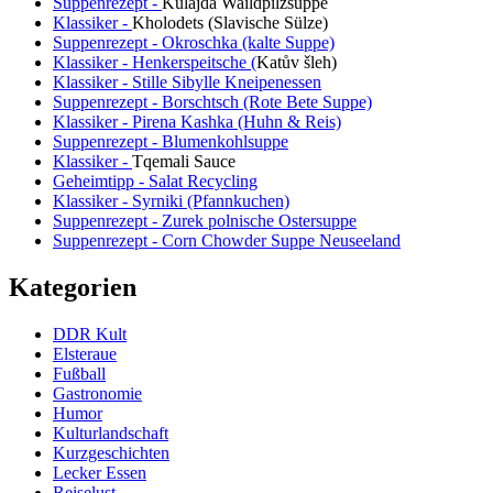
Suppenrezept -
Kulajda Waildpilzsuppe
Klassiker -
Kholodets (Slavische Sülze)
Suppenrezept - Okroschka (kalte Suppe)
Klassiker - Henkerspeitsche (
Katův šleh
)
Klassiker - Stille Sibylle Kneipenessen
Suppenrezept - Borschtsch (Rote Bete Suppe)
Klassiker - Pirena Kashka (Huhn & Reis)
Suppenrezept - Blumenkohlsuppe
Klassiker -
Tqemali Sauce
Geheimtipp - Salat Recycling
Klassiker - Syrniki (Pfannkuchen)
Suppenrezept - Zurek polnische Ostersuppe
Suppenrezept - Corn Chowder Suppe Neuseeland
Kategorien
DDR Kult
Elsteraue
Fußball
Gastronomie
Humor
Kulturlandschaft
Kurzgeschichten
Lecker Essen
Reiselust