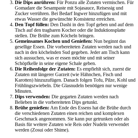
Die Dips anrühren:
Für Ponzu alle Zutaten vermischen. Für
Gomadare die Sesampaste mit Sojasauce, Reisessig und
Zucker verrühren. Bei Bedarf Ingwer hinzufügen und mit
etwas Wasser die gewünschte Konsistenz erreichen.
Den Topf füllen:
Den Dashi in den Topf geben und auf dem
Tisch auf den tragbaren Kocher oder die Induktionsplatte
stellen. Die Brühe zum Köcheln bringen.
Gemeinsames Kochen und Genießen:
Nun beginnt das
gesellige Essen. Die vorbereiteten Zutaten werden nach und
nach in den köchelnden Sud gegeben. Jeder am Tisch kann
sich aussuchen, was er essen möchte und mit seiner
Schöpfkelle in seine eigene Schale geben.
Die Reihenfolge der Zutaten:
Es empfiehlt sich, zuerst die
Zutaten mit längerer Garzeit (wie Hähnchen, Fisch und
Karotten) hinzuzufügen. Danach folgen Tofu, Pilze, Kohl und
Frühlingszwiebeln. Die Glasnudeln benötigen nur wenige
Minuten.
Dips verwenden:
Die gegarten Zutaten werden nach
Belieben in die vorbereiteten Dips getunkt.
Brühe genießen:
Am Ende des Essens hat die Brühe durch
die verschiedenen Zutaten einen reichen und komplexen
Geschmack angenommen. Sie kann pur getrunken oder als
Basis für weitere Zutaten wie Reis oder Nudeln verwendet
werden (Zosui oder Shime).