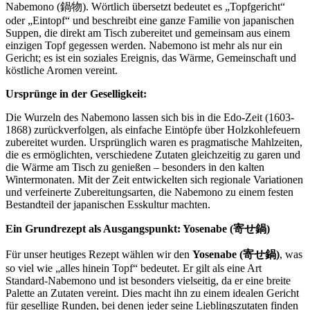
Nabemono (鍋物). Wörtlich übersetzt bedeutet es „Topfgericht“
oder „Eintopf“ und beschreibt eine ganze Familie von japanischen
Suppen, die direkt am Tisch zubereitet und gemeinsam aus einem
einzigen Topf gegessen werden. Nabemono ist mehr als nur ein
Gericht; es ist ein soziales Ereignis, das Wärme, Gemeinschaft und
köstliche Aromen vereint.
Ursprünge in der Geselligkeit:
Die Wurzeln des Nabemono lassen sich bis in die Edo-Zeit (1603-
1868) zurückverfolgen, als einfache Eintöpfe über Holzkohlefeuern
zubereitet wurden. Ursprünglich waren es pragmatische Mahlzeiten,
die es ermöglichten, verschiedene Zutaten gleichzeitig zu garen und
die Wärme am Tisch zu genießen – besonders in den kalten
Wintermonaten. Mit der Zeit entwickelten sich regionale Variationen
und verfeinerte Zubereitungsarten, die Nabemono zu einem festen
Bestandteil der japanischen Esskultur machten.
Ein Grundrezept als Ausgangspunkt: Yosenabe (寄せ鍋)
Für unser heutiges Rezept wählen wir den
Yosenabe (寄せ鍋)
, was
so viel wie „alles hinein Topf“ bedeutet. Er gilt als eine Art
Standard-Nabemono und ist besonders vielseitig, da er eine breite
Palette an Zutaten vereint. Dies macht ihn zu einem idealen Gericht
für gesellige Runden, bei denen jeder seine Lieblingszutaten finden