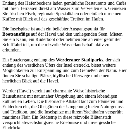
Entlang des Hafenbeckens laden gemütliche Restaurants und Cafés
mit ihren Terrassen direkt am Wasser zum Verweilen ein. Genießen
Sie frischen Fisch, regionale Spezialitäten oder einfach nur einen
Kaffee mit Blick auf das geschäftige Treiben im Hafen.
Die Inselspitze ist auch ein beliebter Ausgangspunkt für
Bootsausflüge
auf der Havel und den umliegenden Seen. Mieten
Sie ein Kanu, ein Ruderboot oder nehmen Sie an einer geführten
Schifffahrt teil, um die reizvolle Wasserlandschaft aktiv zu
erkunden.
Ein Spaziergang entlang des
Werderaner Stadtparks
, der sich
entlang des westlichen Ufers der Insel erstreckt, bietet weitere
Möglichkeiten zur Entspannung und zum Genießen der Natur. Hier
finden Sie schattige Plätze, idyllische Uferwege und einen
herrlichen Blick auf die Havel.
Werder (Havel) vereint auf charmante Weise historische
Bausubstanz mit naturnaher Umgebung und einem lebendigen
kulturellen Leben. Die historische Altstadt lädt zum Flanieren und
Entdecken ein, die Obstgärten der Umgebung bieten Naturgenuss
und Tradition, und die Inselspitze mit ihrem Yachthafen versprüht
maritimes Flair. Ein Städtetrip in diese reizvolle Blütenstadt
verspricht abwechslungsreiche Erlebnisse und unvergessliche
Eindrücke.