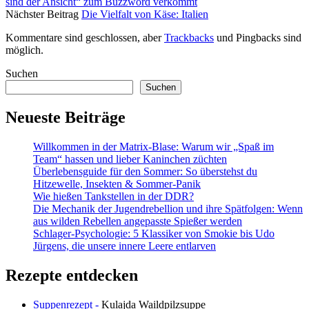
sind der Ansicht“ zum Buzzword verkommt
Nächster Beitrag
Die Vielfalt von Käse: Italien
Kommentare sind geschlossen, aber
Trackbacks
und Pingbacks sind
möglich.
Sidebar
Suchen
Suchen
Neueste Beiträge
Willkommen in der Matrix-Blase: Warum wir „Spaß im
Team“ hassen und lieber Kaninchen züchten
Überlebensguide für den Sommer: So überstehst du
Hitzewelle, Insekten & Sommer-Panik
Wie hießen Tankstellen in der DDR?
Die Mechanik der Jugendrebellion und ihre Spätfolgen: Wenn
aus wilden Rebellen angepasste Spießer werden
Schlager-Psychologie: 5 Klassiker von Smokie bis Udo
Jürgens, die unsere innere Leere entlarven
Rezepte entdecken
Suppenrezept -
Kulajda Waildpilzsuppe