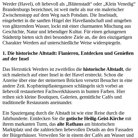
Werder (Havel), oft liebevoll als „Blütenstadt“ oder „Klein Venedig“
Brandenburgs bezeichnet, ist weit mehr als nur ein malerischer
Zwischenstopp auf dem Weg nach Potsdam. Die Inselstadt,
eingebettet in die sanften Hügel der Havellandschaft und umgeben
von glitzerndem Wasser, lockt mit einer charmanten Mischung aus
Geschichte, Natur und lebendiger Kultur. Für einen gelungenen
Städtetrip bieten sich drei besondere Ziele an, die den einzigartigen
Charakter Werders auf unterschiedliche Weise widerspiegeln.
1. Die historische Altstadt: Flanieren, Entdecken und Genießen
auf der Insel
Das Herzstück Werders ist zweifellos die
historische Altstadt
, die
sich malerisch auf einer Insel in der Havel erstreckt. Schon die
Anreise über eine der steinernen Brücken versetzt Besucher in eine
andere Zeit. Kopfsteinpflastergassen schlängeln sich vorbei an
liebevoll restaurierten Fachwerkhäusern in bunten Farben. Hier
reihen sich kleine Boutiquen, Galerien, gemütliche Cafés und
traditionelle Restaurants aneinander.
Ein Spaziergang durch die Altstadt ist wie eine Reise durch die
Jahrhunderte. Entdecken Sie die
gotische Heilig-Geist-Kirche
mit
ihrem markanten Turm, das
alte Rathaus
am historischen
Marktplatz und die zahlreichen liebevollen Details an den Fassaden
der Bürgerhäuser. Verweilen Sie in einem der Cafés am Wasser und