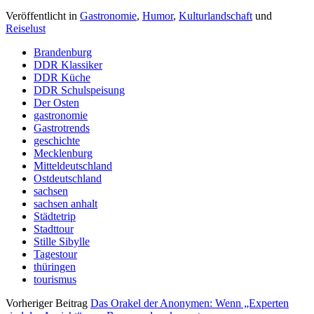
Veröffentlicht in
Gastronomie
,
Humor
,
Kulturlandschaft
und
Reiselust
Brandenburg
DDR Klassiker
DDR Küche
DDR Schulspeisung
Der Osten
gastronomie
Gastrotrends
geschichte
Mecklenburg
Mitteldeutschland
Ostdeutschland
sachsen
sachsen anhalt
Städtetrip
Stadttour
Stille Sibylle
Tagestour
thüringen
tourismus
Vorheriger Beitrag
Das Orakel der Anonymen: Wenn „Experten