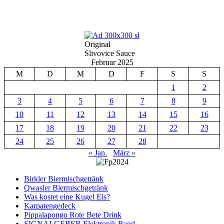
Original
Slivovice Sauce
Februar 2025
M
D
M
D
F
S
S
1
2
3
4
5
6
7
8
9
10
11
12
13
14
15
16
17
18
19
20
21
22
23
24
25
26
27
28
« Jan.
März »
Birkler Biermischgetränk
Qwasler Biermischgetränk
Was kostet eine Kugel Eis?
Karpatengedeck
Pippalapongo Rote Bete Drink
SIGNALGEBER Elektronik Band