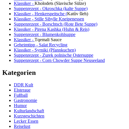
Klassiker -
Kholodets (Slavische Sülze)
Suppenrezept - Okroschka (kalte Suppe)
Klassiker - Henkerspeitsche (
Katův šleh
)
Klassiker - Stille Sibylle Kneipenessen
Suppenrezept - Borschtsch (Rote Bete Suppe)
Klassiker - Pirena Kashka (Huhn & Reis)
Suppenrezept - Blumenkohlsuppe
Klassiker -
Tqemali Sauce
Geheimtipp - Salat Recycling
Klassiker - Syrniki (Pfannkuchen)
Suppenrezept - Zurek polnische Ostersuppe
Suppenrezept - Corn Chowder Suppe Neuseeland
Kategorien
DDR Kult
Elsteraue
Fußball
Gastronomie
Humor
Kulturlandschaft
Kurzgeschichten
Lecker Essen
Reiselust