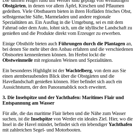
Die sanften Hügel rund um Werder sind geprägt von weitläufigen
Obstgärten
, in denen vor allem Äpfel, Kirschen und Pflaumen
gedeihen. Viele Obstbauern bieten in ihren Hofläden frisches Obst,
selbstgemachte Säfte, Marmeladen und andere regionale
Spezialitäten an. Ein Ausflug in die Umgebung, sei es mit dem
Fahrrad oder dem Auto, lohnt sich, um die idyllische Landschaft zu
genießen und die Produkte direkt vom Erzeuger zu erwerben.
Einige Obsthöfe bieten auch
Führungen durch die Plantagen
an,
bei denen Sie mehr über den Anbau erfahren und die verschiedenen
Obstsorten kennenlernen können. Im Herbst lockt die
Obstweinmeile
mit regionalen Weinen und Spezialitäten.
Ein besonderes Highlight ist der
Wachtelberg
, von dem aus Sie
einen atemberaubenden Blick über die Obstgärten und die
Havellandschaft genießen können. Hier befindet sich auch ein
Aussichtsturm, der den Panoramablick noch erweitert.
3. Die Inselspitze und der Yachthafen: Maritimes Flair und
Entspannung am Wasser
Für alle, die das maritime Flair lieben und die Nähe zum Wasser
suchen, ist die
Inselspitze
von Werder ein ideales Ziel. Hier, wo die
Insel in die Havel mündet, befindet sich ein lebendiger
Yachthafen
mit zahlreichen Segel- und Motorbooten.