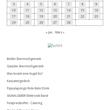
3
4
5
6
7
8
9
10
11
12
13
14
15
16
17
18
19
20
21
22
23
24
25
26
27
28
« Jan.
März »
Birkler Biermischgetränk
Qwasler Biermischgetränk
Was kostet eine Kugel Eis?
Karpatengedeck
Pippalapongo Rote Bete Drink
SIGNALGEBER Elektronik Band
Festpreisbuffet - Catering