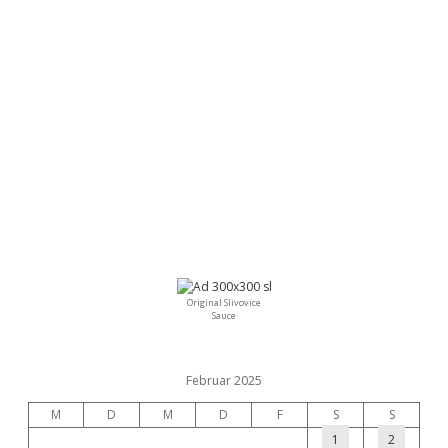
Original Slivovice
Sauce
Februar 2025
M
D
M
D
F
S
S
1
2