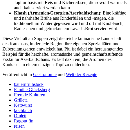
Joghurtbasis mit Reis und Kichererbsen, die sowohl warm als
auch kalt serviert werden kann.
Khash (Armenien/Georgien/Aserbaidschan):
Eine kräftige
und nahrhafte Brühe aus Rinderfüßen und -magen, die
traditionell im Winter gegessen wird und oft mit Knoblauch,
Radieschen und getrocknetem Lavash-Brot serviert wird.
Diese Vielfalt an Suppen zeigt die reiche kulinarische Landschaft
des Kaukasus, in der jede Region ihre eigenen Spezialitäten und
Zubereitungsarten entwickelt hat. Piti ist dabei ein herausragendes
Beispiel für die herzhafte, aromatische und gemeinschaftsstiftende
Esskultur Aserbaidschans. Es lädt dazu ein, die Aromen des
Kaukasus in einem einzigen Topf zu entdecken.
Veröffentlicht in
Gastronomie
und
Welt der Rezepte
bauernfrühstück
Familie Glücksberg
Fremde Kulturen
Grilleta
Kettwurst
kochbuch
Omlett
Ragout fin
reisen