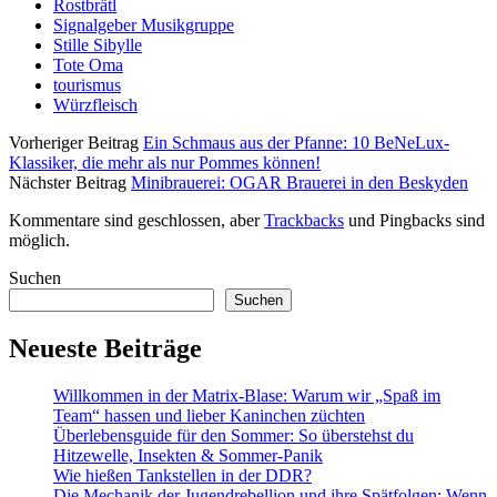
Rostbrätl
Signalgeber Musikgruppe
Stille Sibylle
Tote Oma
tourismus
Würzfleisch
Vorheriger Beitrag
Ein Schmaus aus der Pfanne: 10 BeNeLux-
Klassiker, die mehr als nur Pommes können!
Nächster Beitrag
Minibrauerei: OGAR Brauerei in den Beskyden
Kommentare sind geschlossen, aber
Trackbacks
und Pingbacks sind
möglich.
Sidebar
Suchen
Suchen
Neueste Beiträge
Willkommen in der Matrix-Blase: Warum wir „Spaß im
Team“ hassen und lieber Kaninchen züchten
Überlebensguide für den Sommer: So überstehst du
Hitzewelle, Insekten & Sommer-Panik
Wie hießen Tankstellen in der DDR?
Die Mechanik der Jugendrebellion und ihre Spätfolgen: Wenn