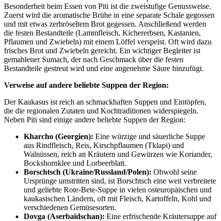
Besonderheit beim Essen von Piti ist die zweistufige Genussweise.
Zuerst wird die aromatische Brühe in eine separate Schale gegossen
und mit etwas zerbröseltem Brot gegessen. Anschließend werden
die festen Bestandteile (Lammfleisch, Kichererbsen, Kastanien,
Pflaumen und Zwiebeln) mit einem Löffel verspeist. Oft wird dazu
frisches Brot und Zwiebeln gereicht. Ein wichtiger Begleiter ist
gemahlener Sumach, der nach Geschmack über die festen
Bestandteile gestreut wird und eine angenehme Säure hinzufügt.
Verweise auf andere beliebte Suppen der Region:
Der Kaukasus ist reich an schmackhaften Suppen und Eintöpfen,
die die regionalen Zutaten und Kochtraditionen widerspiegeln.
Neben Piti sind einige andere beliebte Suppen der Region:
Kharcho (Georgien):
Eine würzige und säuerliche Suppe
aus Rindfleisch, Reis, Kirschpflaumen (Tklapi) und
Walnüssen, reich an Kräutern und Gewürzen wie Koriander,
Bockshornklee und Lorbeerblatt.
Borschtsch (Ukraine/Russland/Polen):
Obwohl seine
Ursprünge umstritten sind, ist Borschtsch eine weit verbreitete
und geliebte Rote-Bete-Suppe in vielen osteuropäischen und
kaukasischen Ländern, oft mit Fleisch, Kartoffeln, Kohl und
verschiedenen Gemüsesorten.
Dovga (Aserbaidschan):
Eine erfrischende Kräutersuppe auf