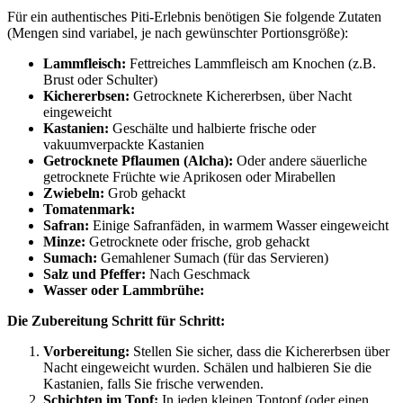
Für ein authentisches Piti-Erlebnis benötigen Sie folgende Zutaten
(Mengen sind variabel, je nach gewünschter Portionsgröße):
Lammfleisch:
Fettreiches Lammfleisch am Knochen (z.B.
Brust oder Schulter)
Kichererbsen:
Getrocknete Kichererbsen, über Nacht
eingeweicht
Kastanien:
Geschälte und halbierte frische oder
vakuumverpackte Kastanien
Getrocknete Pflaumen (Alcha):
Oder andere säuerliche
getrocknete Früchte wie Aprikosen oder Mirabellen
Zwiebeln:
Grob gehackt
Tomatenmark:
Safran:
Einige Safranfäden, in warmem Wasser eingeweicht
Minze:
Getrocknete oder frische, grob gehackt
Sumach:
Gemahlener Sumach (für das Servieren)
Salz und Pfeffer:
Nach Geschmack
Wasser oder Lammbrühe:
Die Zubereitung Schritt für Schritt:
Vorbereitung:
Stellen Sie sicher, dass die Kichererbsen über
Nacht eingeweicht wurden. Schälen und halbieren Sie die
Kastanien, falls Sie frische verwenden.
Schichten im Topf:
In jeden kleinen Tontopf (oder einen