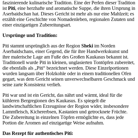
faszinierende kulinarische Tradition. Eine der Perlen dieser Tradition
ist
Piti
, eine herzhafte und aromatische Suppe, die ihren Ursprung in
Aserbaidschan hat. Dieses Gericht ist mehr als nur eine Mahlzeit; es
erzählt eine Geschichte von Nomadenleben, regionalen Zutaten und
einer einzigartigen Zubereitungsart.
Ursprünge und Tradition:
Piti stammt ursprünglich aus der Region
Sheki
im Norden
Aserbaidschans, einer Gegend, die für ihre Handwerkskunst und
ihre malerische Lage am Fuße des Großen Kaukasus bekannt ist.
Traditionell wurde Piti in kleinen, unglasierten Tontöpfen zubereitet,
die ebenfalls als „Piti“ bezeichnet werden. Diese Einzelportionen
wurden langsam über Holzkohle oder in einem traditionellen Ofen
gegart, was dem Gericht seinen unverwechselbaren Geschmack und
seine zarte Konsistenz verlieh.
Piti war und ist ein Gericht, das nährt und wärmt, ideal für die
kühleren Bergregionen des Kaukasus. Es spiegelt die
landwirtschaftlichen Erzeugnisse der Region wider, insbesondere
Lammfleisch, Kichererbsen, Kastanien und getrocknete Früchte.
Die Zubereitung in einzelnen Töpfen ermöglichte es, dass jede
Portion die Aromen auf einzigartige Weise aufnahm.
Das Rezept für authentisches Piti: