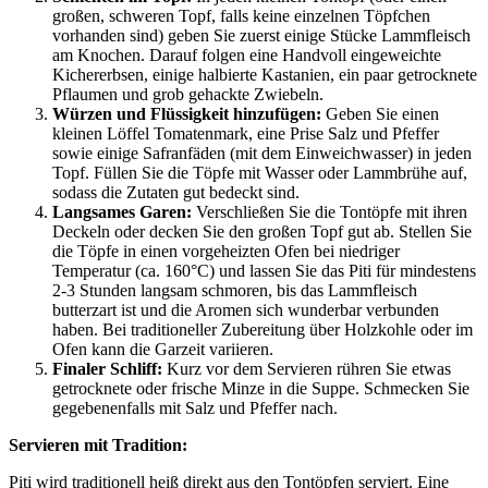
großen, schweren Topf, falls keine einzelnen Töpfchen
vorhanden sind) geben Sie zuerst einige Stücke Lammfleisch
am Knochen. Darauf folgen eine Handvoll eingeweichte
Kichererbsen, einige halbierte Kastanien, ein paar getrocknete
Pflaumen und grob gehackte Zwiebeln.
Würzen und Flüssigkeit hinzufügen:
Geben Sie einen
kleinen Löffel Tomatenmark, eine Prise Salz und Pfeffer
sowie einige Safranfäden (mit dem Einweichwasser) in jeden
Topf. Füllen Sie die Töpfe mit Wasser oder Lammbrühe auf,
sodass die Zutaten gut bedeckt sind.
Langsames Garen:
Verschließen Sie die Tontöpfe mit ihren
Deckeln oder decken Sie den großen Topf gut ab. Stellen Sie
die Töpfe in einen vorgeheizten Ofen bei niedriger
Temperatur (ca. 160°C) und lassen Sie das Piti für mindestens
2-3 Stunden langsam schmoren, bis das Lammfleisch
butterzart ist und die Aromen sich wunderbar verbunden
haben. Bei traditioneller Zubereitung über Holzkohle oder im
Ofen kann die Garzeit variieren.
Finaler Schliff:
Kurz vor dem Servieren rühren Sie etwas
getrocknete oder frische Minze in die Suppe. Schmecken Sie
gegebenenfalls mit Salz und Pfeffer nach.
Servieren mit Tradition:
Piti wird traditionell heiß direkt aus den Tontöpfen serviert. Eine