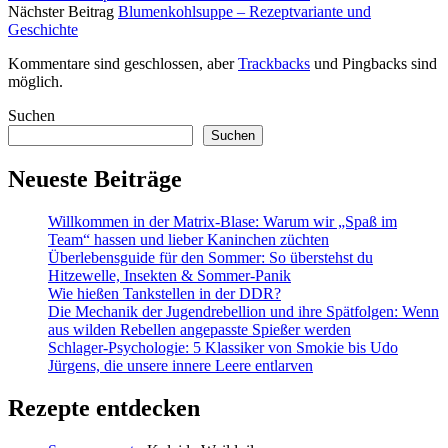
Nächster Beitrag
Blumenkohlsuppe – Rezeptvariante und
Geschichte
Kommentare sind geschlossen, aber
Trackbacks
und Pingbacks sind
möglich.
Sidebar
Suchen
Suchen
Neueste Beiträge
Willkommen in der Matrix-Blase: Warum wir „Spaß im
Team“ hassen und lieber Kaninchen züchten
Überlebensguide für den Sommer: So überstehst du
Hitzewelle, Insekten & Sommer-Panik
Wie hießen Tankstellen in der DDR?
Die Mechanik der Jugendrebellion und ihre Spätfolgen: Wenn
aus wilden Rebellen angepasste Spießer werden
Schlager-Psychologie: 5 Klassiker von Smokie bis Udo
Jürgens, die unsere innere Leere entlarven
Rezepte entdecken