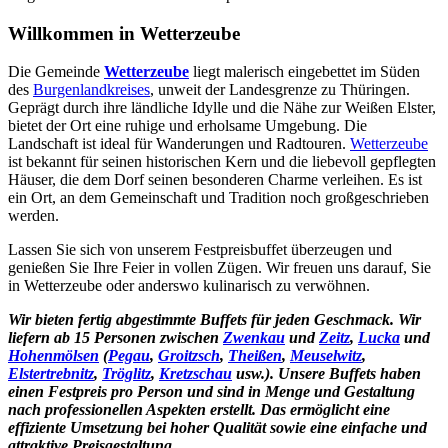
Willkommen in Wetterzeube
Die Gemeinde
Wetterzeube
liegt malerisch eingebettet im Süden
des
Burgenlandkreises
, unweit der Landesgrenze zu Thüringen.
Geprägt durch ihre ländliche Idylle und die Nähe zur Weißen Elster,
bietet der Ort eine ruhige und erholsame Umgebung. Die
Landschaft ist ideal für Wanderungen und Radtouren.
Wetterzeube
ist bekannt für seinen historischen Kern und die liebevoll gepflegten
Häuser, die dem Dorf seinen besonderen Charme verleihen. Es ist
ein Ort, an dem Gemeinschaft und Tradition noch großgeschrieben
werden.
Lassen Sie sich von unserem Festpreisbuffet überzeugen und
genießen Sie Ihre Feier in vollen Zügen. Wir freuen uns darauf, Sie
in Wetterzeube oder anderswo kulinarisch zu verwöhnen.
Wir bieten fertig abgestimmte Buffets für jeden Geschmack. Wir
liefern ab 15 Personen zwischen
Zwenkau
und
Zeitz
,
Lucka
und
Hohenmölsen
(
Pegau
,
Groitzsch
,
Theißen
,
Meuselwitz
,
Elstertrebnitz
,
Tröglitz
,
Kretzschau
usw.). Unsere Buffets haben
einen Festpreis pro Person und sind in Menge und Gestaltung
nach professionellen Aspekten erstellt. Das ermöglicht eine
effiziente Umsetzung bei hoher Qualität sowie eine einfache und
attraktive Preisgestaltung.