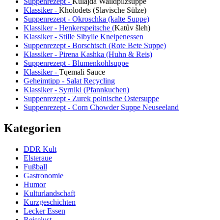
Suppenrezept -
Kulajda Waildpilzsuppe
Klassiker -
Kholodets (Slavische Sülze)
Suppenrezept - Okroschka (kalte Suppe)
Klassiker - Henkerspeitsche (
Katův šleh
)
Klassiker - Stille Sibylle Kneipenessen
Suppenrezept - Borschtsch (Rote Bete Suppe)
Klassiker - Pirena Kashka (Huhn & Reis)
Suppenrezept - Blumenkohlsuppe
Klassiker -
Tqemali Sauce
Geheimtipp - Salat Recycling
Klassiker - Syrniki (Pfannkuchen)
Suppenrezept - Zurek polnische Ostersuppe
Suppenrezept - Corn Chowder Suppe Neuseeland
Kategorien
DDR Kult
Elsteraue
Fußball
Gastronomie
Humor
Kulturlandschaft
Kurzgeschichten
Lecker Essen
Reiselust