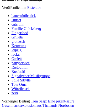
Veröffentlicht in
Elsteraue
bauernfrühstück
Buffet
catering
Familie Glücksberg
Fingerfood
Grilleta
groitzsch
Kettwurst
leipzig
lucka
Omlett
partyservice
Ragout fin
Rostbrätl
Signalgeber Musikgruppe
Stille Sibylle
Tote Oma
Würzfleisch
zeitz
Vorheriger Beitrag
Tom Saap: Eine pikant-saure
Geschmacksexplosion aus Thailands Nordosten