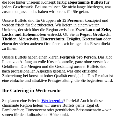
die Idee hinter unserem Konzept:
fertig abgestimmte Buffets für
jeden Geschmack
. Bei uns müssen Sie nicht lange überlegen, was
zusammenpasst – das haben wir bereits für Sie getan.
Unsere Buffets sind für Gruppen
ab 15 Personen
konzipiert und
werden frisch für Sie zubereitet. Wir liefern in einem weiten
Umkreis, der sich über die Region zwischen
Zwenkau und Zeitz,
Lucka und Hohenmölsen
erstreckt. Ob Sie in
Pegau, Groitzsch,
Theißen, Meuselwitz, Elstertrebnitz, Tröglitz, Kretzschau
oder
einem der vielen anderen Orte feiern, wir bringen das Essen direkt
zu Ihnen.
Unsere Buffets haben einen klaren
Festpreis pro Person
. Das gibt
Ihnen von Anfang an volle Kostenkontrolle, ganz ohne versteckte
Gebühren. Die Mengen und die Gestaltung unserer Buffets sind
nach professionellen Aspekten geplant, was eine effiziente
Zubereitung bei konstant hoher Qualität ermöglicht. Das Resultat ist
eine einfache und attraktive Preisgestaltung, die Sie begeistern wird.
Ihr Catering in Wetterzeube
Sie planen eine Feier in
Wetterzeube
? Perfekt! Auch in diese
charmante Region liefern wir unsere Buffets gerne. Egal ob
Familienfeier, Firmenevent oder gemütliches Beisammensein – wir
sorgen für den kulinarischen Höhepunkt.