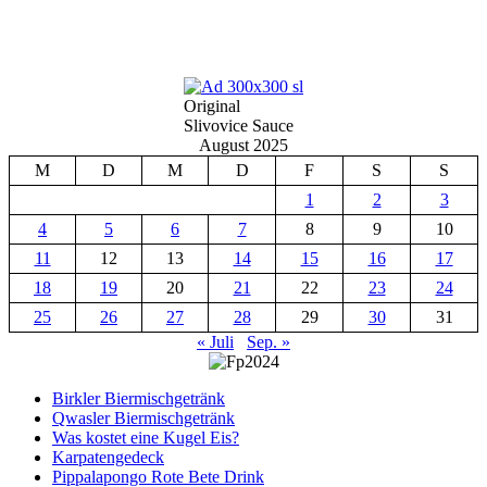
Original
Slivovice Sauce
August 2025
M
D
M
D
F
S
S
1
2
3
4
5
6
7
8
9
10
11
12
13
14
15
16
17
18
19
20
21
22
23
24
25
26
27
28
29
30
31
« Juli
Sep. »
Birkler Biermischgetränk
Qwasler Biermischgetränk
Was kostet eine Kugel Eis?
Karpatengedeck
Pippalapongo Rote Bete Drink