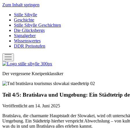
Zum Inhalt springen
Stille Sibylle
Geschichte
Stille Sibylle Geschichten
Die Glücksbergs
Signalgeber
Wissenswertes
DDR Preisstufen
Menü
öffnen
Stille
Sibylle
Der vergessene Kneipenklassiker
Teil 4/5: Bratislava und Umgebung: Ein Städtetrip der
Veröffentlicht am 14. Juni 2025
Bratislava, die charmante Hauptstadt der Slowakei, wird oft unterschä
Umgebung. Ein Städtetrip hierher verspricht Abwechslung – von kultu
was du in und um Bratislava alles erleben kannst.