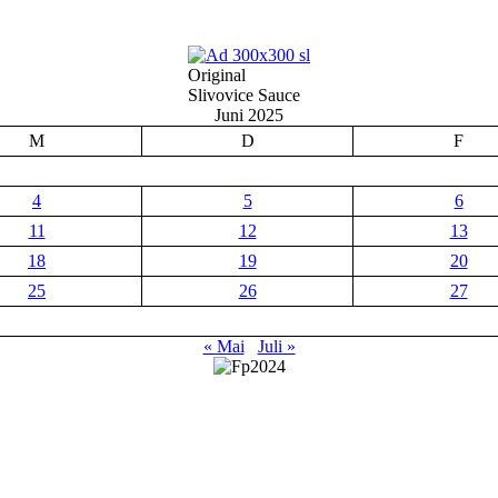
Original
Slivovice Sauce
Juni 2025
M
D
F
4
5
6
11
12
13
18
19
20
25
26
27
« Mai
Juli »