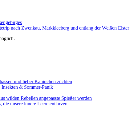
esengebirges
dtetrip nach Zwenkau, Markkleeberg und entlang der Weißen Elster
öglich.
assen und lieber Kaninchen züchten
e, Insekten & Sommer-Panik
aus wilden Rebellen angepasste Spießer werden
 die unsere innere Leere entlarven