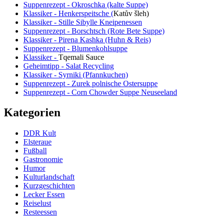
Suppenrezept - Okroschka (kalte Suppe)
Klassiker - Henkerspeitsche (
Katův šleh
)
Klassiker - Stille Sibylle Kneipenessen
Suppenrezept - Borschtsch (Rote Bete Suppe)
Klassiker - Pirena Kashka (Huhn & Reis)
Suppenrezept - Blumenkohlsuppe
Klassiker -
Tqemali Sauce
Geheimtipp - Salat Recycling
Klassiker - Syrniki (Pfannkuchen)
Suppenrezept - Zurek polnische Ostersuppe
Suppenrezept - Corn Chowder Suppe Neuseeland
Kategorien
DDR Kult
Elsteraue
Fußball
Gastronomie
Humor
Kulturlandschaft
Kurzgeschichten
Lecker Essen
Reiselust
Resteessen