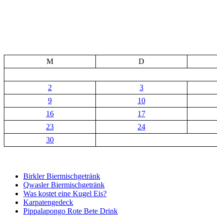
M
D
2
3
9
10
16
17
23
24
30
Birkler Biermischgetränk
Qwasler Biermischgetränk
Was kostet eine Kugel Eis?
Karpatengedeck
Pippalapongo Rote Bete Drink