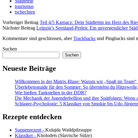
Städtetrip
tourismus
tschechien
Vorheriger Beitrag
Teil 4/5 Karpacz: Dein Städtetrip ins Herz des Ri
Nächster Beitrag
Leipzig’s Seenland-Perlen: Ein unvergesslicher Stä
Kommentare sind geschlossen, aber
Trackbacks
und Pingbacks sind m
Sidebar
Suchen
Suchen
Neueste Beiträge
Willkommen in der Matrix-Blase: Warum wir „Spaß im Team“ h
Überlebensguide für den Sommer: So überstehst du Hitzewell
Wie hießen Tankstellen in der DDR?
Die Mechanik der Jugendrebellion und ihre Spätfolgen: Wenn 
Schlager-Psychologie: 5 Klassiker von Smokie bis Udo Jürgens,
Rezepte entdecken
Suppenrezept -
Kulajda Waildpilzsuppe
Klassiker -
Kholodets (Slavische Sülze)