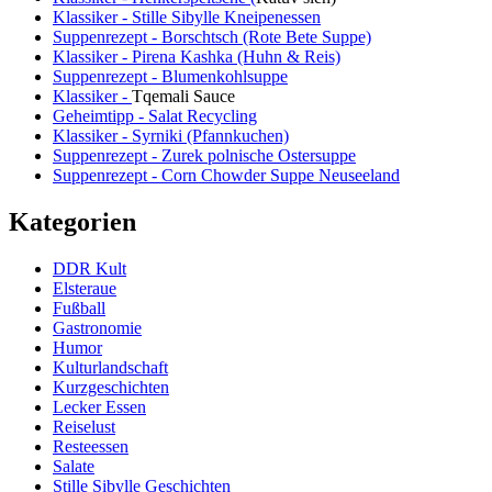
Klassiker - Stille Sibylle Kneipenessen
Suppenrezept - Borschtsch (Rote Bete Suppe)
Klassiker - Pirena Kashka (Huhn & Reis)
Suppenrezept - Blumenkohlsuppe
Klassiker -
Tqemali Sauce
Geheimtipp - Salat Recycling
Klassiker - Syrniki (Pfannkuchen)
Suppenrezept - Zurek polnische Ostersuppe
Suppenrezept - Corn Chowder Suppe Neuseeland
Kategorien
DDR Kult
Elsteraue
Fußball
Gastronomie
Humor
Kulturlandschaft
Kurzgeschichten
Lecker Essen
Reiselust
Resteessen
Salate
Stille Sibylle Geschichten