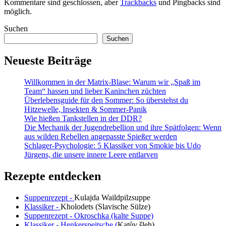
Kommentare sind geschlossen, aber
Trackbacks
und Pingbacks sind
möglich.
Sidebar
Suchen
Suchen
Neueste Beiträge
Willkommen in der Matrix-Blase: Warum wir „Spaß im
Team“ hassen und lieber Kaninchen züchten
Überlebensguide für den Sommer: So überstehst du
Hitzewelle, Insekten & Sommer-Panik
Wie hießen Tankstellen in der DDR?
Die Mechanik der Jugendrebellion und ihre Spätfolgen: Wenn
aus wilden Rebellen angepasste Spießer werden
Schlager-Psychologie: 5 Klassiker von Smokie bis Udo
Jürgens, die unsere innere Leere entlarven
Rezepte entdecken
Suppenrezept -
Kulajda Waildpilzsuppe
Klassiker -
Kholodets (Slavische Sülze)
Suppenrezept - Okroschka (kalte Suppe)
Klassiker - Henkerspeitsche (
Katův šleh
)