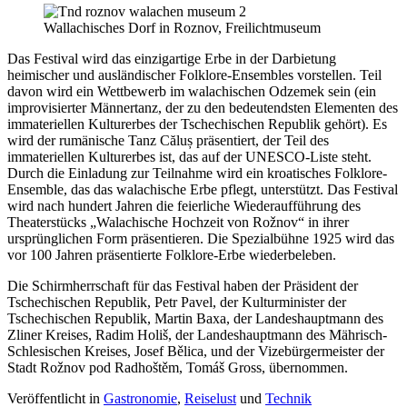
Wallachisches Dorf in Roznov, Freilichtmuseum
Das Festival wird das einzigartige Erbe in der Darbietung
heimischer und ausländischer Folklore-Ensembles vorstellen. Teil
davon wird ein Wettbewerb im walachischen Odzemek sein (ein
improvisierter Männertanz, der zu den bedeutendsten Elementen des
immateriellen Kulturerbes der Tschechischen Republik gehört). Es
wird der rumänische Tanz Căluș präsentiert, der Teil des
immateriellen Kulturerbes ist, das auf der UNESCO-Liste steht.
Durch die Einladung zur Teilnahme wird ein kroatisches Folklore-
Ensemble, das das walachische Erbe pflegt, unterstützt. Das Festival
wird nach hundert Jahren die feierliche Wiederaufführung des
Theaterstücks „Walachische Hochzeit von Rožnov“ in ihrer
ursprünglichen Form präsentieren. Die Spezialbühne 1925 wird das
vor 100 Jahren präsentierte Folklore-Erbe wiederbeleben.
Die Schirmherrschaft für das Festival haben der Präsident der
Tschechischen Republik, Petr Pavel, der Kulturminister der
Tschechischen Republik, Martin Baxa, der Landeshauptmann des
Zliner Kreises, Radim Holiš, der Landeshauptmann des Mährisch-
Schlesischen Kreises, Josef Bělica, und der Vizebürgermeister der
Stadt Rožnov pod Radhoštěm, Tomáš Gross, übernommen.
Veröffentlicht in
Gastronomie
,
Reiselust
und
Technik