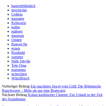
bauernfrühstück
geschichte
Grilleta
karpaten
Kettwurst
kultur
mähren
museum
Omlett
Ragout fin
reisen
Rostbrätl
sommer
Stille Sibylle
Tote Oma
tourismus
tschechien
Würzfleisch
Vorheriger Beitrag
Ein rauchiges Juwel vom Grill: Die Böhmische
Rauchwurst – Mehr als nur eine Bratwurst
Nächster Beitrag
Kubas karibischer Charme: Ein Urlaub in der Zeit
des Sozialismus