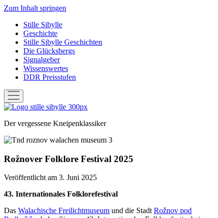
Zum Inhalt springen
Stille Sibylle
Geschichte
Stille Sibylle Geschichten
Die Glücksbergs
Signalgeber
Wissenswertes
DDR Preisstufen
Menü
öffnen
Stille
Sibylle
Der vergessene Kneipenklassiker
Rožnover Folklore Festival 2025
Veröffentlicht am 3. Juni 2025
43. Internationales Folklorefestival
Das
Walachische Freilichtmuseum
und die Stadt
Rožnov pod