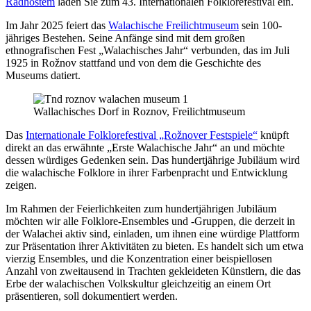
Radhoštěm
laden Sie zum 43. Internationalen Folklorefestival ein.
Im Jahr 2025 feiert das
Walachische Freilichtmuseum
sein 100-
jähriges Bestehen. Seine Anfänge sind mit dem großen
ethnografischen Fest „Walachisches Jahr“ verbunden, das im Juli
1925 in Rožnov stattfand und von dem die Geschichte des
Museums datiert.
Wallachisches Dorf in Roznov, Freilichtmuseum
Das
Internationale Folklorefestival „Rožnover Festspiele“
knüpft
direkt an das erwähnte „Erste Walachische Jahr“ an und möchte
dessen würdiges Gedenken sein. Das hundertjährige Jubiläum wird
die walachische Folklore in ihrer Farbenpracht und Entwicklung
zeigen.
Im Rahmen der Feierlichkeiten zum hundertjährigen Jubiläum
möchten wir alle Folklore-Ensembles und -Gruppen, die derzeit in
der Walachei aktiv sind, einladen, um ihnen eine würdige Plattform
zur Präsentation ihrer Aktivitäten zu bieten. Es handelt sich um etwa
vierzig Ensembles, und die Konzentration einer beispiellosen
Anzahl von zweitausend in Trachten gekleideten Künstlern, die das
Erbe der walachischen Volkskultur gleichzeitig an einem Ort
präsentieren, soll dokumentiert werden.