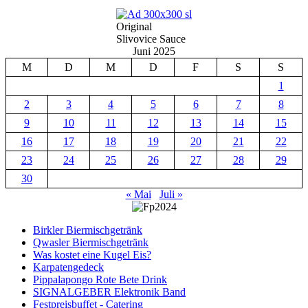
Original
Slivovice Sauce
Juni 2025
M
D
M
D
F
S
S
1
2
3
4
5
6
7
8
9
10
11
12
13
14
15
16
17
18
19
20
21
22
23
24
25
26
27
28
29
30
« Mai
Juli »
Birkler Biermischgetränk
Qwasler Biermischgetränk
Was kostet eine Kugel Eis?
Karpatengedeck
Pippalapongo Rote Bete Drink
SIGNALGEBER Elektronik Band
Festpreisbuffet - Catering