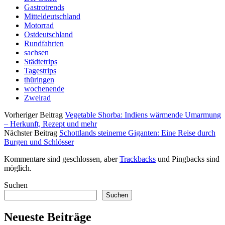
Gastrotrends
Mitteldeutschland
Motorrad
Ostdeutschland
Rundfahrten
sachsen
Städtetrips
Tagestrips
thüringen
wochenende
Zweirad
Vorheriger Beitrag
Vegetable Shorba: Indiens wärmende Umarmung
– Herkunft, Rezept und mehr
Nächster Beitrag
Schottlands steinerne Giganten: Eine Reise durch
Burgen und Schlösser
Kommentare sind geschlossen, aber
Trackbacks
und Pingbacks sind
möglich.
Sidebar
Suchen
Suchen
Neueste Beiträge