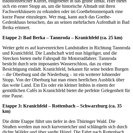
traditionsreicher Kurort, eingebettet in das grüne Ilmtal. Hier bietet
sich ein erster Stopp an, um die historische Altstadt mit ihren
Fachwerkhäusern zu erkunden oder im Goethebrunnenpark eine
kurze Pause einzulegen. Wer mag, kann auch das Goethe-
Gedenkhaus besuchen, das an seinen mehrfachen Aufenthalt in Bad
Berka erinnert.
Etappe 2: Bad Berka – Tannroda – Kranichfeld (ca. 25 km)
Weiter geht es auf kurvenreichen Landstraßen in Richtung Tannroda
und Kranichfeld. Die Landschaft wird nun hügeliger, und die
Strecken bieten mehr Fahrspaß für Motorradfahrer. Tannroda
besticht durch sein imposantes Wasserschloss, das zu einer
Besichtigung einlädt. Kranichfeld, bekannt für seine beiden Burgen
– die Oberburg und die Niederburg – ist ein weiterer lohnender
Stopp. Von der Oberburg hat man einen herrlichen Ausblick über
das weite Land. Ein Eis oder ein kleiner Imbiss in einem der
gemütlichen Cafés in Kranichfeld bietet die perfekte Gelegenheit für
eine Pause.
Etappe 3: Kranichfeld – Rottenbach – Schwarzburg (ca. 35
km)
Die dritte Etappe führt uns tiefer in den Thüringer Wald. Die
Straßen werden nun noch kurvenreicher und schlängeln sich durch
dichte Wälder und über sanfte Hügel. Die Fahrt nach Rottenbach