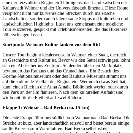
eine der reizvollsten Regionen Thüringens: das Land zwischen der
Kulturstadt Weimar und der Universitätsstadt Ilmenau. Diese Route
verspricht nicht nur kurvenreiche Strecken durch malerische
Landschaften, sondern auch interessante Stopps mit kulturellen und
landschaftlichen Highlights. Lasst uns gemeinsam eine mögliche
Tour skizzieren, gespickt mit Erlebnismomenten, die das Bikerherz
höherschlagen lassen.
Startpunkt Weimar: Kultur tanken vor dem Ritt
Unsere Tour beginnt idealerweise in Weimar, einer Stadt, die reich
an Geschichte und Kultur ist. Bevor wir den Sattel schwingen, lohnt
sich ein Abstecher ins Zentrum. Schlendert über den Marktplatz,
bewundert das Rathaus und das Cranachhaus. Ein Besuch des
Goethe-Nationalmuseums oder des Bauhaus-Museums stimmt uns
auf die kulturelle Vielfalt der Region ein. Wer noch etwas Zeit hat,
kann einen Blick in die Anna Amalia Bibliothek werfen oder durch
den Park an der Ilm flanieren. Nach dem kulturellen Auftakt sind
wir bereit für die Freiheit auf zwei Rädern.
Etappe 1: Weimar – Bad Berka (ca. 15 km)
Die erste Etappe führt uns südlich von Weimar nach Bad Berka. Die
Strecke ist kurz, aber landschaftlich reizvoll und bietet bereits einige
sanfte Kurven zum Warmfahren. Bad Berka selbst ist ein