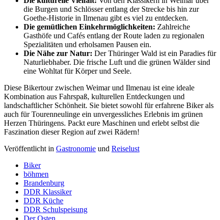
Die kulturelle Vielfalt:
Von den Klassikern in Weimar über
die Burgen und Schlösser entlang der Strecke bis hin zur
Goethe-Historie in Ilmenau gibt es viel zu entdecken.
Die gemütlichen Einkehrmöglichkeiten:
Zahlreiche
Gasthöfe und Cafés entlang der Route laden zu regionalen
Spezialitäten und erholsamen Pausen ein.
Die Nähe zur Natur:
Der Thüringer Wald ist ein Paradies für
Naturliebhaber. Die frische Luft und die grünen Wälder sind
eine Wohltat für Körper und Seele.
Diese Bikertour zwischen Weimar und Ilmenau ist eine ideale
Kombination aus Fahrspaß, kulturellen Entdeckungen und
landschaftlicher Schönheit. Sie bietet sowohl für erfahrene Biker als
auch für Tourenneulinge ein unvergessliches Erlebnis im grünen
Herzen Thüringens. Packt eure Maschinen und erlebt selbst die
Faszination dieser Region auf zwei Rädern!
Veröffentlicht in
Gastronomie
und
Reiselust
Biker
böhmen
Brandenburg
DDR Klassiker
DDR Küche
DDR Schulspeisung
Der Osten