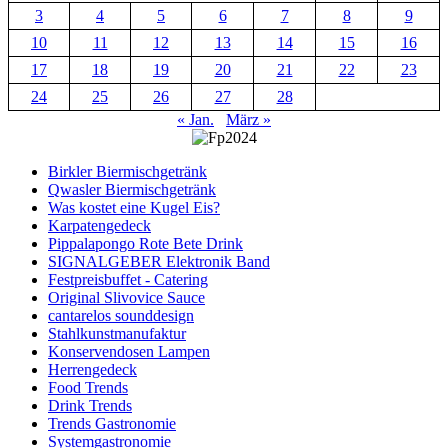
3
4
5
6
7
8
9
10
11
12
13
14
15
16
17
18
19
20
21
22
23
24
25
26
27
28
« Jan.
März »
Birkler Biermischgetränk
Qwasler Biermischgetränk
Was kostet eine Kugel Eis?
Karpatengedeck
Pippalapongo Rote Bete Drink
SIGNALGEBER Elektronik Band
Festpreisbuffet - Catering
Original Slivovice Sauce
cantarelos sounddesign
Stahlkunstmanufaktur
Konservendosen Lampen
Herrengedeck
Food Trends
Drink Trends
Trends Gastronomie
Systemgastronomie