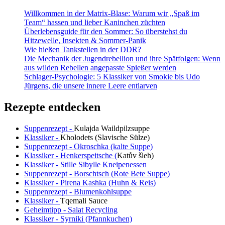
Willkommen in der Matrix-Blase: Warum wir „Spaß im
Team“ hassen und lieber Kaninchen züchten
Überlebensguide für den Sommer: So überstehst du
Hitzewelle, Insekten & Sommer-Panik
Wie hießen Tankstellen in der DDR?
Die Mechanik der Jugendrebellion und ihre Spätfolgen: Wenn
aus wilden Rebellen angepasste Spießer werden
Schlager-Psychologie: 5 Klassiker von Smokie bis Udo
Jürgens, die unsere innere Leere entlarven
Rezepte entdecken
Suppenrezept -
Kulajda Waildpilzsuppe
Klassiker -
Kholodets (Slavische Sülze)
Suppenrezept - Okroschka (kalte Suppe)
Klassiker - Henkerspeitsche (
Katův šleh
)
Klassiker - Stille Sibylle Kneipenessen
Suppenrezept - Borschtsch (Rote Bete Suppe)
Klassiker - Pirena Kashka (Huhn & Reis)
Suppenrezept - Blumenkohlsuppe
Klassiker -
Tqemali Sauce
Geheimtipp - Salat Recycling
Klassiker - Syrniki (Pfannkuchen)