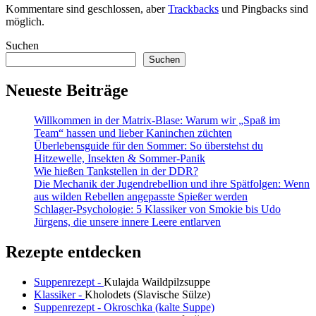
Kommentare sind geschlossen, aber
Trackbacks
und Pingbacks sind
möglich.
Sidebar
Suchen
Suchen
Neueste Beiträge
Willkommen in der Matrix-Blase: Warum wir „Spaß im
Team“ hassen und lieber Kaninchen züchten
Überlebensguide für den Sommer: So überstehst du
Hitzewelle, Insekten & Sommer-Panik
Wie hießen Tankstellen in der DDR?
Die Mechanik der Jugendrebellion und ihre Spätfolgen: Wenn
aus wilden Rebellen angepasste Spießer werden
Schlager-Psychologie: 5 Klassiker von Smokie bis Udo
Jürgens, die unsere innere Leere entlarven
Rezepte entdecken
Suppenrezept -
Kulajda Waildpilzsuppe
Klassiker -
Kholodets (Slavische Sülze)
Suppenrezept - Okroschka (kalte Suppe)