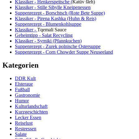
Klassiker - Henkerspeitsche (
Katův šleh
)
Klassiker - Stille Sibylle Kneipenessen
Suppenrezept - Borschtsch (Rote Bete Suppe)
Klassiker - Pirena Kashka (Huhn & Reis)
Suppenrezept - Blumenkohlsuppe
Klassiker -
Tqemali Sauce
Geheimtipp - Salat Recycling
Klassiker - Syrniki (Pfannkuchen)
Suppenrezept - Zurek polnische Ostersuppe
Suppenrezept - Corn Chowder Suppe Neuseeland
Kategorien
DDR Kult
Elsteraue
Fußball
Gastronomie
Humor
Kulturlandschaft
Kurzgeschichten
Lecker Essen
Reiselust
Resteessen
Salate