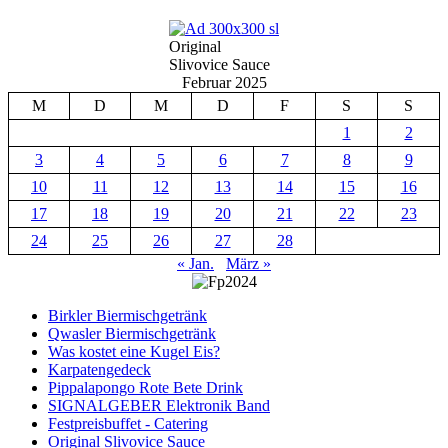
Original
Slivovice Sauce
Februar 2025
M
D
M
D
F
S
S
1
2
3
4
5
6
7
8
9
10
11
12
13
14
15
16
17
18
19
20
21
22
23
24
25
26
27
28
« Jan.
März »
Birkler Biermischgetränk
Qwasler Biermischgetränk
Was kostet eine Kugel Eis?
Karpatengedeck
Pippalapongo Rote Bete Drink
SIGNALGEBER Elektronik Band
Festpreisbuffet - Catering
Original Slivovice Sauce