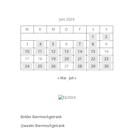
Juni 2024
M
D
M
D
F
S
S
1
2
3
4
5
6
7
8
9
10
11
12
13
14
15
16
17
18
19
20
21
22
23
24
25
26
27
28
29
30
« Mai
Juli »
Birkler Biermischgetränk
Qwasler Biermischgetränk