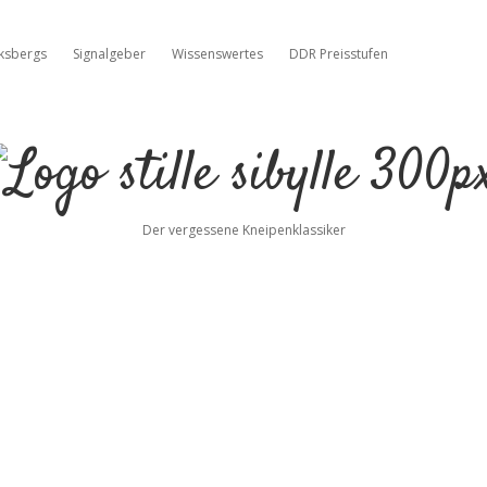
cksbergs
Signalgeber
Wissenswertes
DDR Preisstufen
Stille
Sibylle
Der vergessene Kneipenklassiker