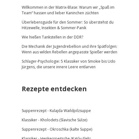
Willkommen in der Matrix-Blase: Warum wir „Spaß im
Team“ hassen und lieber Kaninchen züchten
Überlebensguide für den Sommer: So überstehst du
Hitzewelle, Insekten & Sommer-Panik
Wie hießen Tankstellen in der DDR?
Die Mechanik der Jugendrebellion und ihre Spätfolgen:
Wenn aus wilden Rebellen angepasste Spießer werden
Schlager-Psychologie: 5 Klassiker von Smokie bis Udo
Jürgens, die unsere innere Leere entlarven
Rezepte entdecken
Suppenrezept -
Kulajda Waildpilzsuppe
Klassiker -
Kholodets (Slavische Sülze)
Suppenrezept - Okroschka (kalte Suppe)
Klassiker - Henkerspeitsche (
Katův šleh
)