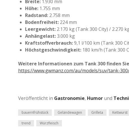
Breite:
1.930 mm
Höhe:
1.755 mm
Radstand:
2.758 mm
Bodenfreiheit:
224 mm
Leergewicht:
2.170 kg (Tank 300 City) / 2.270 
Anhängelast:
3.000 kg
Kraftstoffverbrauch:
9,1 l/100 km (Tank 300 Cit
Höchstgeschwindigkeit:
180 km/h (Tank 300 Ci
Weitere Informationen zum Tank 300 finden Si
https://www.gwmanz.com/au/models/suv/tank-300
Veröffentlicht in
Gastronomie
,
Humor
und
Techn
bauernfrühstück
Geländewagen
Grilleta
Kettwurst
trend
Würzfleisch