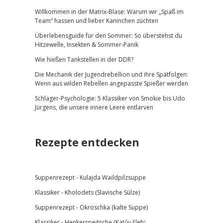
Willkommen in der Matrix-Blase: Warum wir „Spaß im
Team“ hassen und lieber Kaninchen züchten
Überlebensguide für den Sommer: So überstehst du
Hitzewelle, Insekten & Sommer-Panik
Wie hießen Tankstellen in der DDR?
Die Mechanik der Jugendrebellion und ihre Spätfolgen:
Wenn aus wilden Rebellen angepasste Spießer werden
Schlager-Psychologie: 5 Klassiker von Smokie bis Udo
Jürgens, die unsere innere Leere entlarven
Rezepte entdecken
Suppenrezept -
Kulajda Waildpilzsuppe
Klassiker -
Kholodets (Slavische Sülze)
Suppenrezept - Okroschka (kalte Suppe)
Klassiker - Henkerspeitsche (
Katův šleh
)