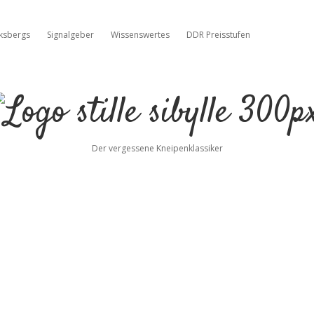
cksbergs
Signalgeber
Wissenswertes
DDR Preisstufen
Stille
Sibylle
Der vergessene Kneipenklassiker