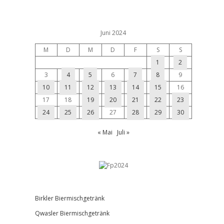
Juni 2024
M
D
M
D
F
S
S
1
2
3
4
5
6
7
8
9
10
11
12
13
14
15
16
17
18
19
20
21
22
23
24
25
26
27
28
29
30
« Mai
Juli »
Birkler Biermischgetränk
Qwasler Biermischgetränk