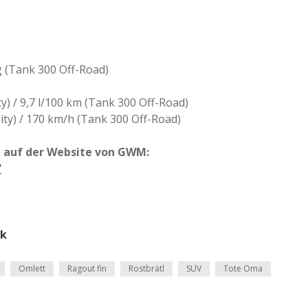
kg (Tank 300 Off-Road)
y) / 9,7 l/100 km (Tank 300 Off-Road)
ty) / 170 km/h (Tank 300 Off-Road)
e auf der Website von GWM:
/
ik
Omlett
Ragout fin
Rostbrätl
SUV
Tote Oma